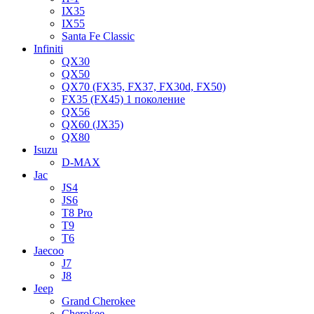
IX35
IX55
Santa Fe Classic
Infiniti
QX30
QX50
QX70 (FX35, FX37, FX30d, FX50)
FX35 (FX45) 1 поколение
QX56
QX60 (JX35)
QX80
Isuzu
D-MAX
Jac
JS4
JS6
T8 Pro
T9
T6
Jaecoo
J7
J8
Jeep
Grand Cherokee
Cherokee