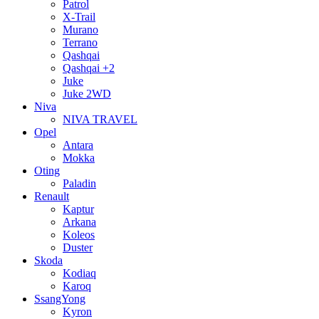
Patrol
X-Trail
Murano
Terrano
Qashqai
Qashqai +2
Juke
Juke 2WD
Niva
NIVA TRAVEL
Opel
Antara
Mokka
Oting
Paladin
Renault
Kaptur
Arkana
Koleos
Duster
Skoda
Kodiaq
Karoq
SsangYong
Kyron