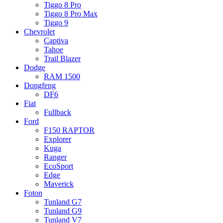
Tiggo 8 Pro
Tiggo 8 Pro Max
Tiggo 9
Chevrolet
Captiva
Tahoe
Trail Blazer
Dodge
RAM 1500
Dongfeng
DF6
Fiat
Fullback
Ford
F150 RAPTOR
Explorer
Kuga
Ranger
EcoSport
Edge
Maverick
Foton
Tunland G7
Tunland G9
Tunland V7