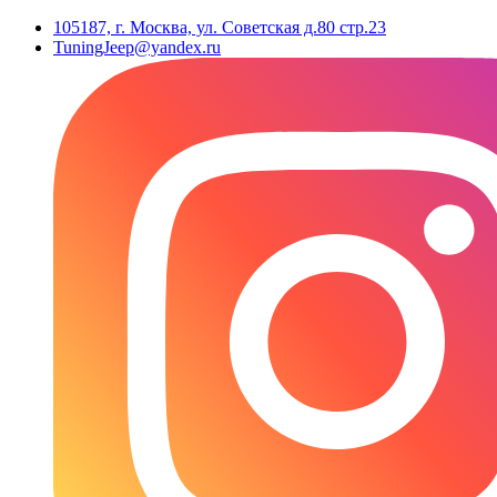
105187, г. Москва, ул. Советская д.80 стр.23
TuningJeep@yandex.ru