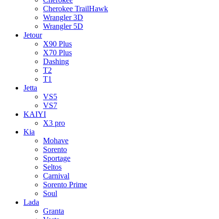
Cherokee TrailHawk
Wrangler 3D
Wrangler 5D
Jetour
X90 Plus
X70 Plus
Dashing
T2
T1
Jetta
VS5
VS7
KAIYI
X3 pro
Kia
Mohave
Sorento
Sportage
Seltos
Carnival
Sorento Prime
Soul
Lada
Granta