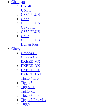
Changan
UNI-K
UNI-T
CS35 PLUS
CS55
CS55 PLUS
CS75 FL
CS75 PLUS
CS95
CS95 PLUS
Hunter Plus
Chery
Omoda C5
Omoda C7
EXEED VX
EXEED RX
EXEED LX
EXEED TXL
Tiggo 4 Pro
Tiggo 5
Tiggo FL
Tiggo 7L
Tiggo 7 Pro
Tiggo 7 Pro Max
Tiggo 8