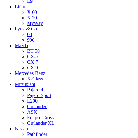
L9
Lifan
X 60
X 70
MyWay
Lynk & Co
08
900
Mazda
BT 50
CX-5
CX 7
CX 9
Mercedes-Benz
X-Class
Mitsubishi
Pajero 4
Pajero Sport
L200
Outlander
ASX
Eclipse Cross
Outlander XL
Nissan
Pathfinder