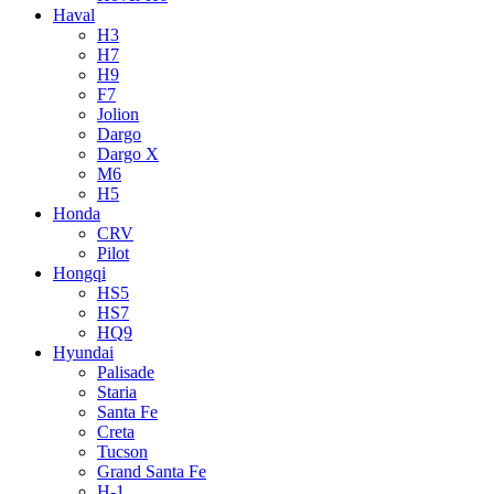
Haval
H3
H7
H9
F7
Jolion
Dargo
Dargo X
M6
H5
Honda
CRV
Pilot
Hongqi
HS5
HS7
HQ9
Hyundai
Palisade
Staria
Santa Fe
Creta
Tucson
Grand Santa Fe
H-1