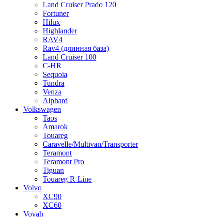
Land Cruiser Prado 120
Fortuner
Hilux
Highlander
RAV4
Rav4 (длинная база)
Land Cruiser 100
C-HR
Sequoia
Tundra
Venza
Alphard
Volkswagen
Taos
Amarok
Touareg
Caravelle/Multivan/Transporter
Teramont
Teramont Pro
Tiguan
Touareg R-Line
Volvo
XC90
XC60
Voyah