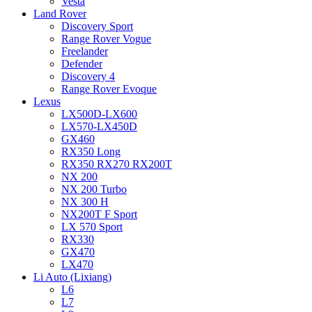
Vesta
Land Rover
Discovery Sport
Range Rover Vogue
Freelander
Defender
Discovery 4
Range Rover Evoque
Lexus
LX500D-LX600
LX570-LX450D
GX460
RX350 Long
RX350 RX270 RX200T
NX 200
NX 200 Turbo
NX 300 H
NX200T F Sport
LX 570 Sport
RX330
GX470
LX470
Li Auto (Lixiang)
L6
L7