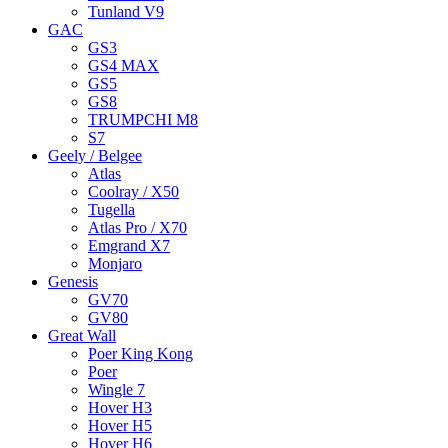
Tunland V9
GAC
GS3
GS4 MAX
GS5
GS8
TRUMPCHI M8
S7
Geely / Belgee
Atlas
Coolray / X50
Tugella
Atlas Pro / X70
Emgrand X7
Monjaro
Genesis
GV70
GV80
Great Wall
Poer King Kong
Poer
Wingle 7
Hover H3
Hover H5
Hover H6