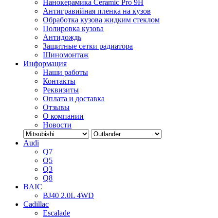
Нанокерамика Ceramic Pro 9H
Антигравийная пленка на кузов
Обработка кузова жидким стеклом
Полировка кузова
Антидождь
Защитные сетки радиатора
Шиномонтаж
Информация
Наши работы
Контакты
Реквизиты
Оплата и доставка
Отзывы
О компании
Новости
Audi
Q7
Q5
Q3
Q8
BAIC
BJ40 2.0L 4WD
Cadillac
Escalade