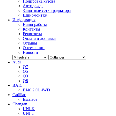
Полировка кузова
Антидождь
Защитные сетки радиатора
Шиномонтаж
Информация
Наши работы
Контакты
Реквизиты
Оплата и доставка
Отзывы
О компании
Новости
Audi
Q7
Q5
Q3
Q8
BAIC
BJ40 2.0L 4WD
Cadillac
Escalade
Changan
UNI-K
UNI-T