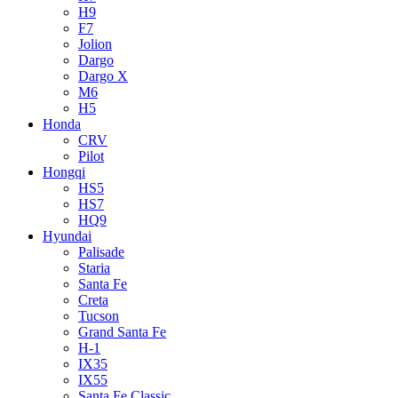
H9
F7
Jolion
Dargo
Dargo X
M6
H5
Honda
CRV
Pilot
Hongqi
HS5
HS7
HQ9
Hyundai
Palisade
Staria
Santa Fe
Creta
Tucson
Grand Santa Fe
H-1
IX35
IX55
Santa Fe Classic