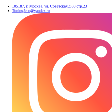
105187, г. Москва, ул. Советская д.80 стр.23
TuningJeep@yandex.ru