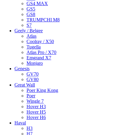
GS4 MAX
GS5
GS8
TRUMPCHI M8
S7
Geely / Belgee
Atlas
Coolray / X50
Tugella
Atlas Pro / X70
Emgrand X7
Monjaro
Genesis
GV70
GV80
Great Wall
Poer King Kong
Poer
Wingle 7
Hover H3
Hover H5
Hover H6
Haval
H3
H7