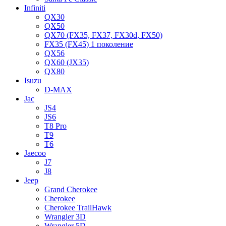
Infiniti
QX30
QX50
QX70 (FX35, FX37, FX30d, FX50)
FX35 (FX45) 1 поколение
QX56
QX60 (JX35)
QX80
Isuzu
D-MAX
Jac
JS4
JS6
T8 Pro
T9
T6
Jaecoo
J7
J8
Jeep
Grand Cherokee
Cherokee
Cherokee TrailHawk
Wrangler 3D
Wrangler 5D