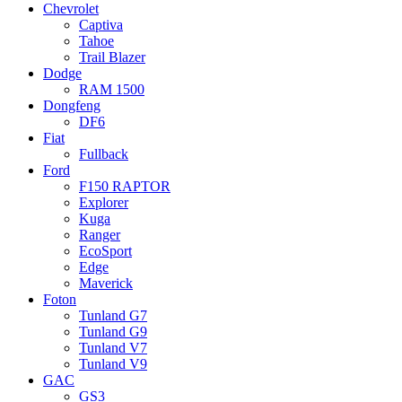
Chevrolet
Captiva
Tahoe
Trail Blazer
Dodge
RAM 1500
Dongfeng
DF6
Fiat
Fullback
Ford
F150 RAPTOR
Explorer
Kuga
Ranger
EcoSport
Edge
Maverick
Foton
Tunland G7
Tunland G9
Tunland V7
Tunland V9
GAC
GS3