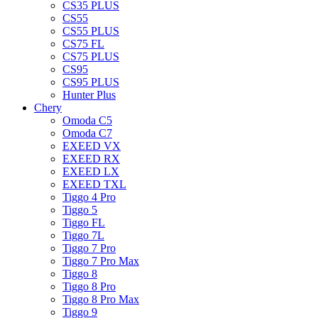
CS35 PLUS
CS55
CS55 PLUS
CS75 FL
CS75 PLUS
CS95
CS95 PLUS
Hunter Plus
Chery
Omoda C5
Omoda C7
EXEED VX
EXEED RX
EXEED LX
EXEED TXL
Tiggo 4 Pro
Tiggo 5
Tiggo FL
Tiggo 7L
Tiggo 7 Pro
Tiggo 7 Pro Max
Tiggo 8
Tiggo 8 Pro
Tiggo 8 Pro Max
Tiggo 9