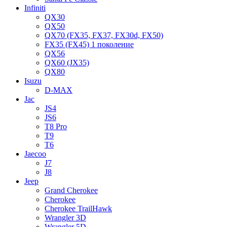
Infiniti
QX30
QX50
QX70 (FX35, FX37, FX30d, FX50)
FX35 (FX45) 1 поколение
QX56
QX60 (JX35)
QX80
Isuzu
D-MAX
Jac
JS4
JS6
T8 Pro
T9
T6
Jaecoo
J7
J8
Jeep
Grand Cherokee
Cherokee
Cherokee TrailHawk
Wrangler 3D
Wrangler 5D