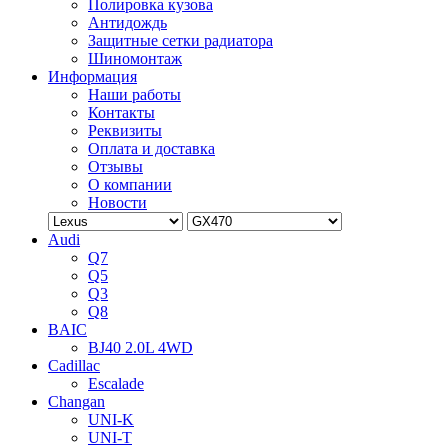
Полировка кузова
Антидождь
Защитные сетки радиатора
Шиномонтаж
Информация
Наши работы
Контакты
Реквизиты
Оплата и доставка
Отзывы
О компании
Новости
Audi
Q7
Q5
Q3
Q8
BAIC
BJ40 2.0L 4WD
Cadillac
Escalade
Changan
UNI-K
UNI-T