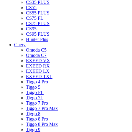
CS35 PLUS
CS55
CS55 PLUS
CS75 FL
CS75 PLUS
CS95
CS95 PLUS
Hunter Plus
Chery
Omoda C5
Omoda C7
EXEED VX
EXEED RX
EXEED LX
EXEED TXL
Tiggo 4 Pro
Tiggo 5
Tiggo FL
Tiggo 7L
Tiggo 7 Pro
Tiggo 7 Pro Max
Tiggo 8
Tiggo 8 Pro
Tiggo 8 Pro Max
Tiggo 9