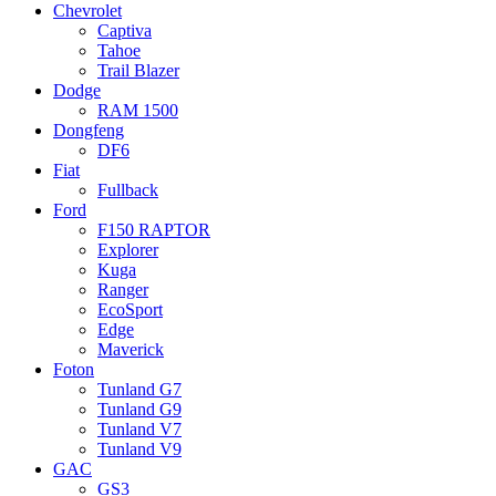
Chevrolet
Captiva
Tahoe
Trail Blazer
Dodge
RAM 1500
Dongfeng
DF6
Fiat
Fullback
Ford
F150 RAPTOR
Explorer
Kuga
Ranger
EcoSport
Edge
Maverick
Foton
Tunland G7
Tunland G9
Tunland V7
Tunland V9
GAC
GS3