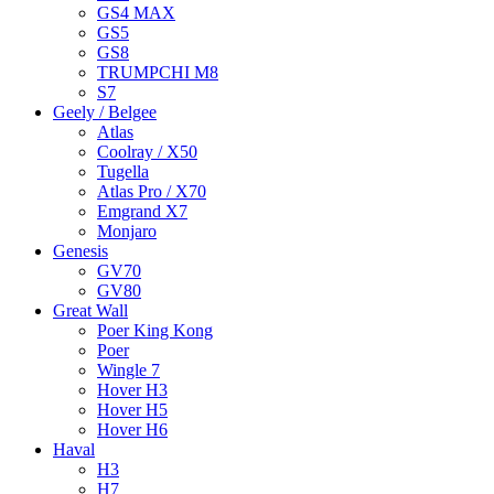
GS4 MAX
GS5
GS8
TRUMPCHI M8
S7
Geely / Belgee
Atlas
Coolray / X50
Tugella
Atlas Pro / X70
Emgrand X7
Monjaro
Genesis
GV70
GV80
Great Wall
Poer King Kong
Poer
Wingle 7
Hover H3
Hover H5
Hover H6
Haval
H3
H7