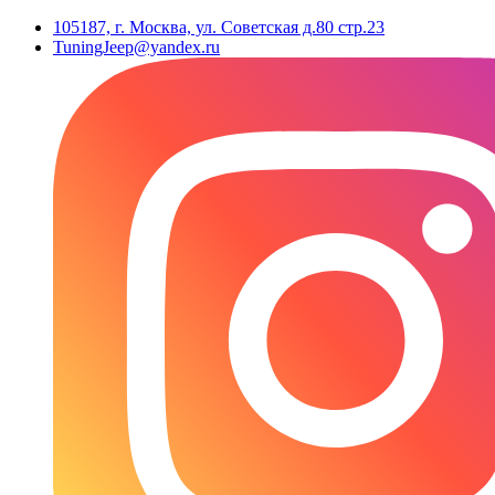
105187, г. Москва, ул. Советская д.80 стр.23
TuningJeep@yandex.ru