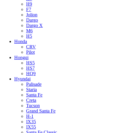
H9
F7
Jolion
Dargo
Dargo X
M6
H5
Honda
CRV
Pilot
Hongqi
HS5
HS7
HQ9
Hyundai
Palisade
Staria
Santa Fe
Creta
Tucson
Grand Santa Fe
H-1
IX35
IX55
Santa Fe Classic