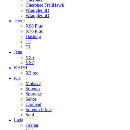
Cherokee TrailHawk
Wrangler 3D
Wrangler 5D
Jetour
X90 Plus
X70 Plus
Dashing
T2
T1
Jetta
VS5
VS7
KAIYI
X3 pro
Kia
Mohave
Sorento
Sportage
Seltos
Carnival
Sorento Prime
Soul
Lada
Granta