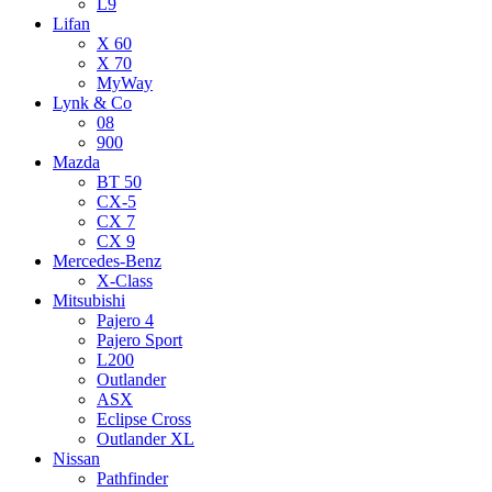
L9
Lifan
X 60
X 70
MyWay
Lynk & Co
08
900
Mazda
BT 50
CX-5
CX 7
CX 9
Mercedes-Benz
X-Class
Mitsubishi
Pajero 4
Pajero Sport
L200
Outlander
ASX
Eclipse Cross
Outlander XL
Nissan
Pathfinder