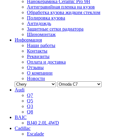
Нанокерамика Ceramic Pro 9H
Антигравийная пленка на кузов
Обработка кузова жидким стеклом
Полировка кузова
Антидождь
Защитные сетки радиатора
Шиномонтаж
Информация
Наши работы
Контакты
Реквизиты
Оплата и доставка
Отзывы
О компании
Новости
Audi
Q7
Q5
Q3
Q8
BAIC
BJ40 2.0L 4WD
Cadillac
Escalade