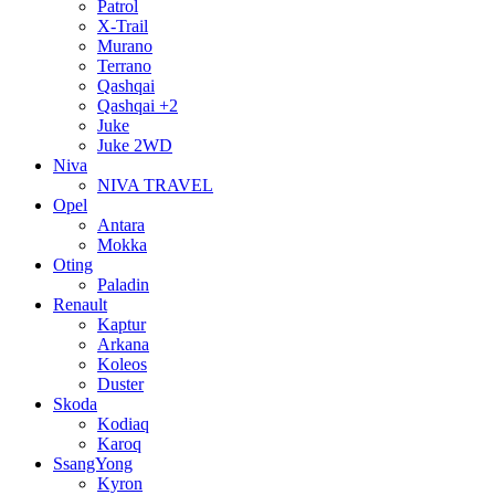
Patrol
X-Trail
Murano
Terrano
Qashqai
Qashqai +2
Juke
Juke 2WD
Niva
NIVA TRAVEL
Opel
Antara
Mokka
Oting
Paladin
Renault
Kaptur
Arkana
Koleos
Duster
Skoda
Kodiaq
Karoq
SsangYong
Kyron