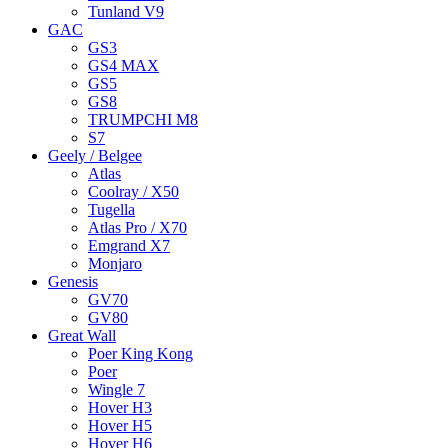
Tunland V9
GAC
GS3
GS4 MAX
GS5
GS8
TRUMPCHI M8
S7
Geely / Belgee
Atlas
Coolray / X50
Tugella
Atlas Pro / X70
Emgrand X7
Monjaro
Genesis
GV70
GV80
Great Wall
Poer King Kong
Poer
Wingle 7
Hover H3
Hover H5
Hover H6