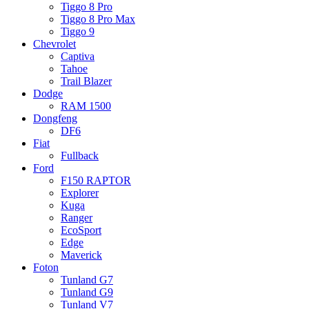
Tiggo 8 Pro
Tiggo 8 Pro Max
Tiggo 9
Chevrolet
Captiva
Tahoe
Trail Blazer
Dodge
RAM 1500
Dongfeng
DF6
Fiat
Fullback
Ford
F150 RAPTOR
Explorer
Kuga
Ranger
EcoSport
Edge
Maverick
Foton
Tunland G7
Tunland G9
Tunland V7