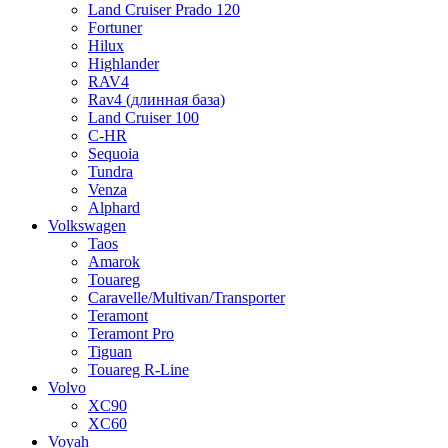
Land Cruiser Prado 120
Fortuner
Hilux
Highlander
RAV4
Rav4 (длинная база)
Land Cruiser 100
C-HR
Sequoia
Tundra
Venza
Alphard
Volkswagen
Taos
Amarok
Touareg
Caravelle/Multivan/Transporter
Teramont
Teramont Pro
Tiguan
Touareg R-Line
Volvo
XC90
XC60
Voyah