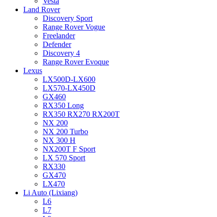
Vesta
Land Rover
Discovery Sport
Range Rover Vogue
Freelander
Defender
Discovery 4
Range Rover Evoque
Lexus
LX500D-LX600
LX570-LX450D
GX460
RX350 Long
RX350 RX270 RX200T
NX 200
NX 200 Turbo
NX 300 H
NX200T F Sport
LX 570 Sport
RX330
GX470
LX470
Li Auto (Lixiang)
L6
L7