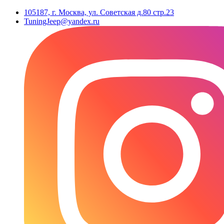
105187, г. Москва, ул. Советская д.80 стр.23
TuningJeep@yandex.ru