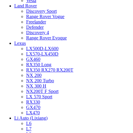
Vesta
Land Rover
Discovery Sport
Range Rover Vogue
Freelander
Defender
Discovery 4
Range Rover Evoque
Lexus
LX500D-LX600
LX570-LX450D
GX460
RX350 Long
RX350 RX270 RX200T
NX 200
NX 200 Turbo
NX 300 H
NX200T F Sport
LX 570 Sport
RX330
GX470
LX470
Li Auto (Lixiang)
L6
L7