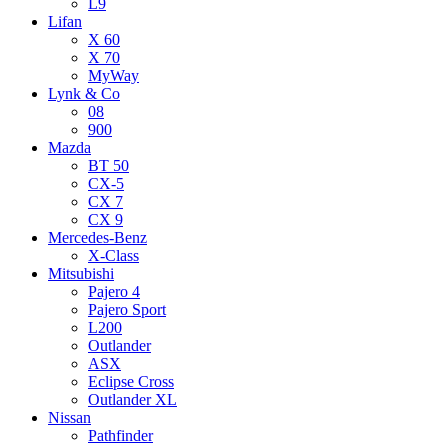
L9
Lifan
X 60
X 70
MyWay
Lynk & Co
08
900
Mazda
BT 50
CX-5
CX 7
CX 9
Mercedes-Benz
X-Class
Mitsubishi
Pajero 4
Pajero Sport
L200
Outlander
ASX
Eclipse Cross
Outlander XL
Nissan
Pathfinder