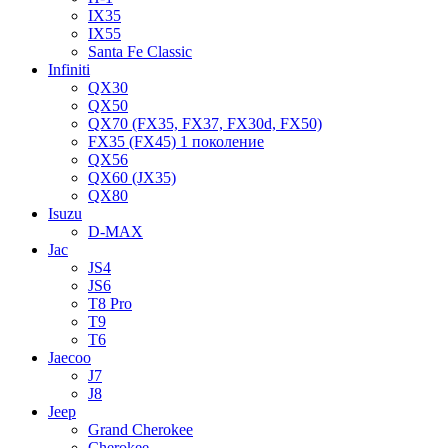
IX35
IX55
Santa Fe Classic
Infiniti
QX30
QX50
QX70 (FX35, FX37, FX30d, FX50)
FX35 (FX45) 1 поколение
QX56
QX60 (JX35)
QX80
Isuzu
D-MAX
Jac
JS4
JS6
T8 Pro
T9
T6
Jaecoo
J7
J8
Jeep
Grand Cherokee
Cherokee