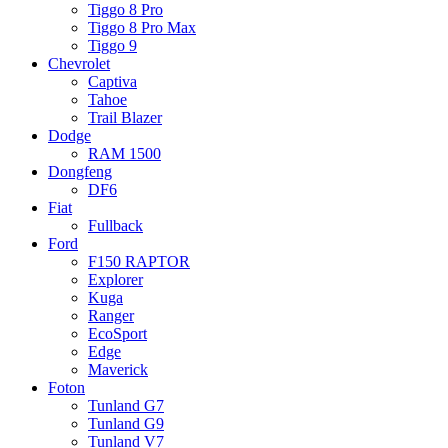
Tiggo 8 Pro
Tiggo 8 Pro Max
Tiggo 9
Chevrolet
Captiva
Tahoe
Trail Blazer
Dodge
RAM 1500
Dongfeng
DF6
Fiat
Fullback
Ford
F150 RAPTOR
Explorer
Kuga
Ranger
EcoSport
Edge
Maverick
Foton
Tunland G7
Tunland G9
Tunland V7