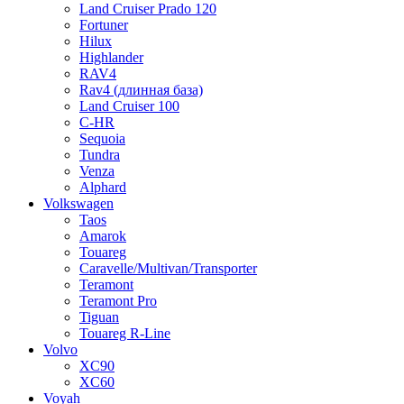
Land Cruiser Prado 120
Fortuner
Hilux
Highlander
RAV4
Rav4 (длинная база)
Land Cruiser 100
C-HR
Sequoia
Tundra
Venza
Alphard
Volkswagen
Taos
Amarok
Touareg
Caravelle/Multivan/Transporter
Teramont
Teramont Pro
Tiguan
Touareg R-Line
Volvo
XC90
XC60
Voyah