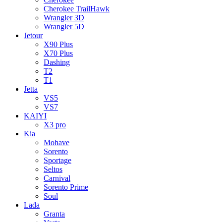
Cherokee TrailHawk
Wrangler 3D
Wrangler 5D
Jetour
X90 Plus
X70 Plus
Dashing
T2
T1
Jetta
VS5
VS7
KAIYI
X3 pro
Kia
Mohave
Sorento
Sportage
Seltos
Carnival
Sorento Prime
Soul
Lada
Granta