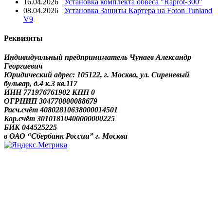
16.04.2026
Установка комплекта обвеса "Raprot-300"
08.04.2026
Установка Защиты Картера на Foton Tunland
V9
Реквизиты
Индивидуальный предприниматель Чунаев Александр
Георгиевич
Юридический адрес: 105122, г. Москва, ул. Сиреневый
бульвар, д.4 к.3 кв.117
ИНН 771976761902 КПП 0
ОГРНИП 304770000088679
Расч.счёт 40802810638000014501
Кор.счёт 30101810400000000225
БИК 044525225
в ОАО “Сбербанк России” г. Москва