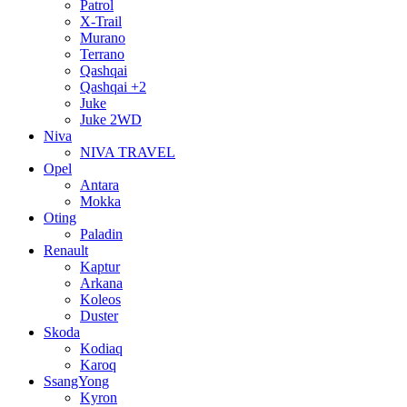
Patrol
X-Trail
Murano
Terrano
Qashqai
Qashqai +2
Juke
Juke 2WD
Niva
NIVA TRAVEL
Opel
Antara
Mokka
Oting
Paladin
Renault
Kaptur
Arkana
Koleos
Duster
Skoda
Kodiaq
Karoq
SsangYong
Kyron