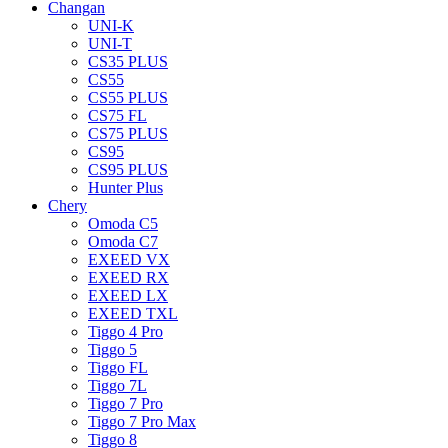
Changan
UNI-K
UNI-T
CS35 PLUS
CS55
CS55 PLUS
CS75 FL
CS75 PLUS
CS95
CS95 PLUS
Hunter Plus
Chery
Omoda C5
Omoda C7
EXEED VX
EXEED RX
EXEED LX
EXEED TXL
Tiggo 4 Pro
Tiggo 5
Tiggo FL
Tiggo 7L
Tiggo 7 Pro
Tiggo 7 Pro Max
Tiggo 8