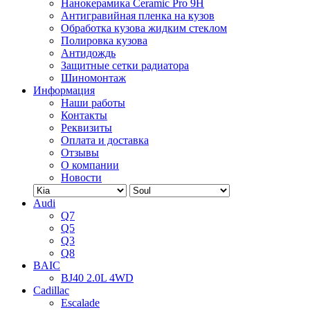
Нанокерамика Ceramic Pro 9H
Антигравийная пленка на кузов
Обработка кузова жидким стеклом
Полировка кузова
Антидождь
Защитные сетки радиатора
Шиномонтаж
Информация
Наши работы
Контакты
Реквизиты
Оплата и доставка
Отзывы
О компании
Новости
Audi
Q7
Q5
Q3
Q8
BAIC
BJ40 2.0L 4WD
Cadillac
Escalade