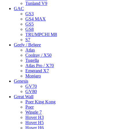
Tunland V9
GAC
GS3
GS4 MAX
GS5
GS8
TRUMPCHI M8
S7
Geely / Belgee
Atlas
Coolray / X50
Tugella
Atlas Pro / X70
Emgrand X7
Monjaro
Genesis
GV70
GV80
Great Wall
Poer King Kong
Poer
Wingle 7
Hover H3
Hover H5
Hover H6