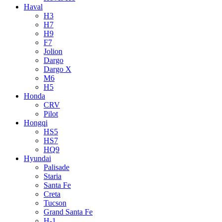
Haval
H3
H7
H9
F7
Jolion
Dargo
Dargo X
M6
H5
Honda
CRV
Pilot
Hongqi
HS5
HS7
HQ9
Hyundai
Palisade
Staria
Santa Fe
Creta
Tucson
Grand Santa Fe
H-1