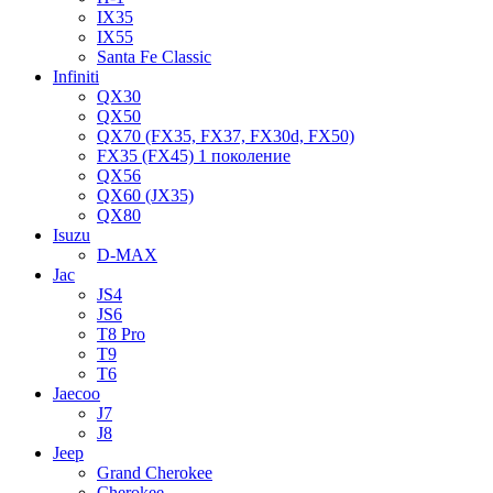
IX35
IX55
Santa Fe Classic
Infiniti
QX30
QX50
QX70 (FX35, FX37, FX30d, FX50)
FX35 (FX45) 1 поколение
QX56
QX60 (JX35)
QX80
Isuzu
D-MAX
Jac
JS4
JS6
T8 Pro
T9
T6
Jaecoo
J7
J8
Jeep
Grand Cherokee
Cherokee