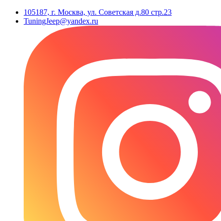
105187, г. Москва, ул. Советская д.80 стр.23
TuningJeep@yandex.ru