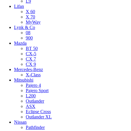
L9
Lifan
X 60
X 70
MyWay
Lynk & Co
08
900
Mazda
BT 50
CX-5
CX 7
CX 9
Mercedes-Benz
X-Class
Mitsubishi
Pajero 4
Pajero Sport
L200
Outlander
ASX
Eclipse Cross
Outlander XL
Nissan
Pathfinder