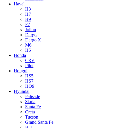
Haval
H3
H7
H9
F7
Jolion
Dargo
Dargo X
M6
H5
Honda
CRV
Pilot
Hongqi
HS5
HS7
HQ9
Hyundai
Palisade
Staria
Santa Fe
Creta
Tucson
Grand Santa Fe
H-1