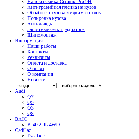
Нанокерамика Ceramic Pro 9H
Антигравийная пленка на кузов
Обработка кузова жидким стеклом
Полировка кузова
Антидождь
Защитные сетки радиатора
Шиномонтаж
Информация
Наши работы
Контакты
Реквизиты
Оплата и доставка
Отзывы
О компании
Новости
Audi
Q7
Q5
Q3
Q8
BAIC
BJ40 2.0L 4WD
Cadillac
Escalade