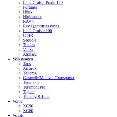
Land Cruiser Prado 120
Fortuner
Hilux
Highlander
RAV4
Rav4 (длинная база)
Land Cruiser 100
C-HR
Sequoia
Tundra
Venza
Alphard
Volkswagen
Taos
Amarok
Touareg
Caravelle/Multivan/Transporter
Teramont
Teramont Pro
Tiguan
Touareg R-Line
Volvo
XC90
XC60
Voyah