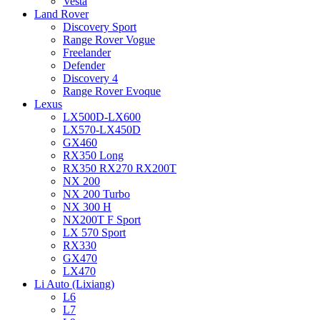
Vesta
Land Rover
Discovery Sport
Range Rover Vogue
Freelander
Defender
Discovery 4
Range Rover Evoque
Lexus
LX500D-LX600
LX570-LX450D
GX460
RX350 Long
RX350 RX270 RX200T
NX 200
NX 200 Turbo
NX 300 H
NX200T F Sport
LX 570 Sport
RX330
GX470
LX470
Li Auto (Lixiang)
L6
L7