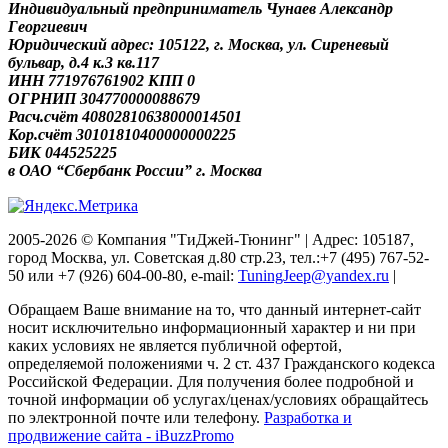
Индивидуальный предприниматель Чунаев Александр
Георгиевич
Юридический адрес: 105122, г. Москва, ул. Сиреневый
бульвар, д.4 к.3 кв.117
ИНН 771976761902 КПП 0
ОГРНИП 304770000088679
Расч.счёт 40802810638000014501
Кор.счёт 30101810400000000225
БИК 044525225
в ОАО “Сбербанк России” г. Москва
2005-2026 © Компания "ТиДжей-Тюнинг" | Адрес: 105187,
город Москва, ул. Советская д.80 стр.23, тел.:+7 (495) 767-52-
50 или +7 (926) 604-00-80, e-mail:
TuningJeep@yandex.ru
|
Обращаем Ваше внимание на то, что данный интернет-сайт
носит исключительно информационный характер и ни при
каких условиях не является публичной офертой,
определяемой положениями ч. 2 ст. 437 Гражданского кодекса
Российской Федерации. Для получения более подробной и
точной информации об услугах/ценах/условиях обращайтесь
по электронной почте или телефону.
Разработка и
продвижение сайта - iBuzzPromo