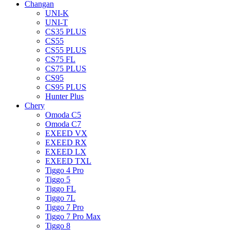
Changan
UNI-K
UNI-T
CS35 PLUS
CS55
CS55 PLUS
CS75 FL
CS75 PLUS
CS95
CS95 PLUS
Hunter Plus
Chery
Omoda C5
Omoda C7
EXEED VX
EXEED RX
EXEED LX
EXEED TXL
Tiggo 4 Pro
Tiggo 5
Tiggo FL
Tiggo 7L
Tiggo 7 Pro
Tiggo 7 Pro Max
Tiggo 8