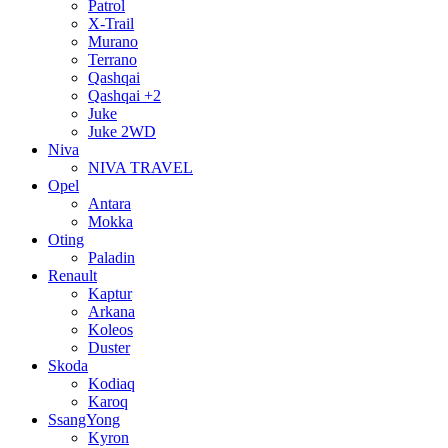
Patrol
X-Trail
Murano
Terrano
Qashqai
Qashqai +2
Juke
Juke 2WD
Niva
NIVA TRAVEL
Opel
Antara
Mokka
Oting
Paladin
Renault
Kaptur
Arkana
Koleos
Duster
Skoda
Kodiaq
Karoq
SsangYong
Kyron