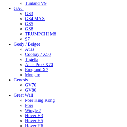
Tunland V9
GAC
GS3
GS4 MAX
GS5
GS8
TRUMPCHI M8
S7
Geely / Belgee
Atlas
Coolray / X50
Tugella
Atlas Pro / X70
Emgrand X7
Monjaro
Genesis
GV70
GV80
Great Wall
Poer King Kong
Poer
Wingle 7
Hover H3
Hover H5
Hover H6