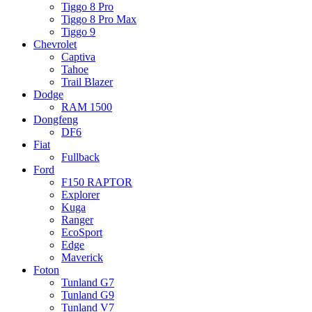
Tiggo 8 Pro
Tiggo 8 Pro Max
Tiggo 9
Chevrolet
Captiva
Tahoe
Trail Blazer
Dodge
RAM 1500
Dongfeng
DF6
Fiat
Fullback
Ford
F150 RAPTOR
Explorer
Kuga
Ranger
EcoSport
Edge
Maverick
Foton
Tunland G7
Tunland G9
Tunland V7