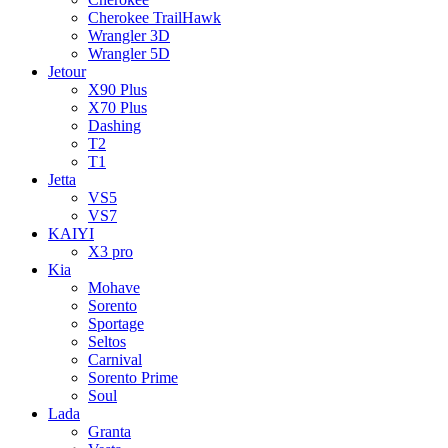
Cherokee TrailHawk
Wrangler 3D
Wrangler 5D
Jetour
X90 Plus
X70 Plus
Dashing
T2
T1
Jetta
VS5
VS7
KAIYI
X3 pro
Kia
Mohave
Sorento
Sportage
Seltos
Carnival
Sorento Prime
Soul
Lada
Granta