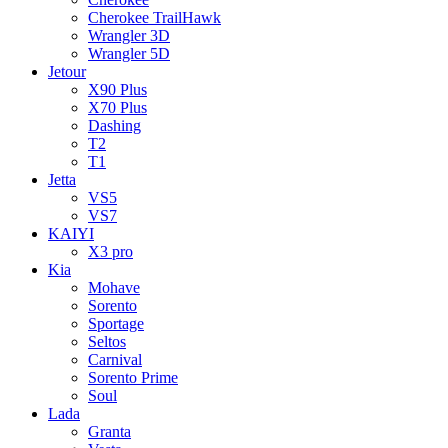
Cherokee TrailHawk
Wrangler 3D
Wrangler 5D
Jetour
X90 Plus
X70 Plus
Dashing
T2
T1
Jetta
VS5
VS7
KAIYI
X3 pro
Kia
Mohave
Sorento
Sportage
Seltos
Carnival
Sorento Prime
Soul
Lada
Granta