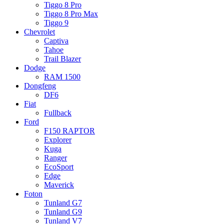
Tiggo 8 Pro
Tiggo 8 Pro Max
Tiggo 9
Chevrolet
Captiva
Tahoe
Trail Blazer
Dodge
RAM 1500
Dongfeng
DF6
Fiat
Fullback
Ford
F150 RAPTOR
Explorer
Kuga
Ranger
EcoSport
Edge
Maverick
Foton
Tunland G7
Tunland G9
Tunland V7