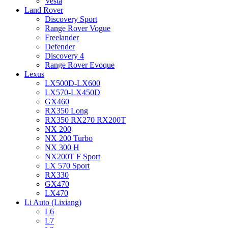
Vesta
Land Rover
Discovery Sport
Range Rover Vogue
Freelander
Defender
Discovery 4
Range Rover Evoque
Lexus
LX500D-LX600
LX570-LX450D
GX460
RX350 Long
RX350 RX270 RX200T
NX 200
NX 200 Turbo
NX 300 H
NX200T F Sport
LX 570 Sport
RX330
GX470
LX470
Li Auto (Lixiang)
L6
L7