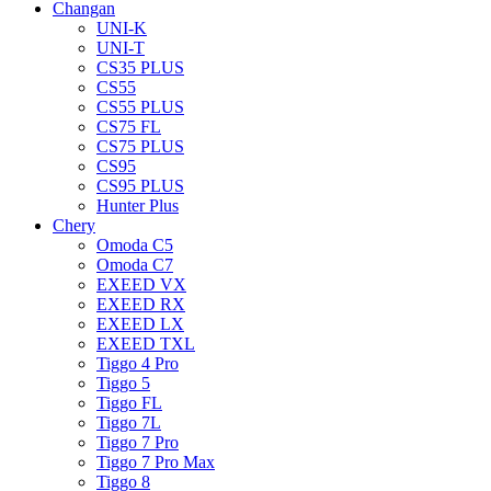
Changan
UNI-K
UNI-T
CS35 PLUS
CS55
CS55 PLUS
CS75 FL
CS75 PLUS
CS95
CS95 PLUS
Hunter Plus
Chery
Omoda C5
Omoda C7
EXEED VX
EXEED RX
EXEED LX
EXEED TXL
Tiggo 4 Pro
Tiggo 5
Tiggo FL
Tiggo 7L
Tiggo 7 Pro
Tiggo 7 Pro Max
Tiggo 8