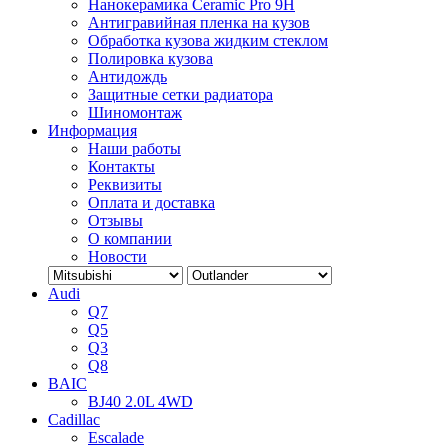
Нанокерамика Ceramic Pro 9H
Антигравийная пленка на кузов
Обработка кузова жидким стеклом
Полировка кузова
Антидождь
Защитные сетки радиатора
Шиномонтаж
Информация
Наши работы
Контакты
Реквизиты
Оплата и доставка
Отзывы
О компании
Новости
Audi
Q7
Q5
Q3
Q8
BAIC
BJ40 2.0L 4WD
Cadillac
Escalade