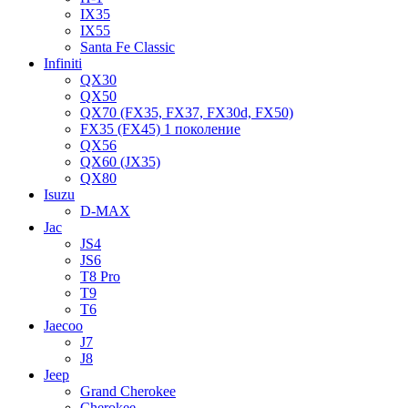
IX35
IX55
Santa Fe Classic
Infiniti
QX30
QX50
QX70 (FX35, FX37, FX30d, FX50)
FX35 (FX45) 1 поколение
QX56
QX60 (JX35)
QX80
Isuzu
D-MAX
Jac
JS4
JS6
T8 Pro
T9
T6
Jaecoo
J7
J8
Jeep
Grand Cherokee
Cherokee