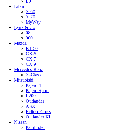
L9
Lifan
X 60
X 70
MyWay
Lynk & Co
08
900
Mazda
BT 50
CX-5
CX 7
CX 9
Mercedes-Benz
X-Class
Mitsubishi
Pajero 4
Pajero Sport
L200
Outlander
ASX
Eclipse Cross
Outlander XL
Nissan
Pathfinder