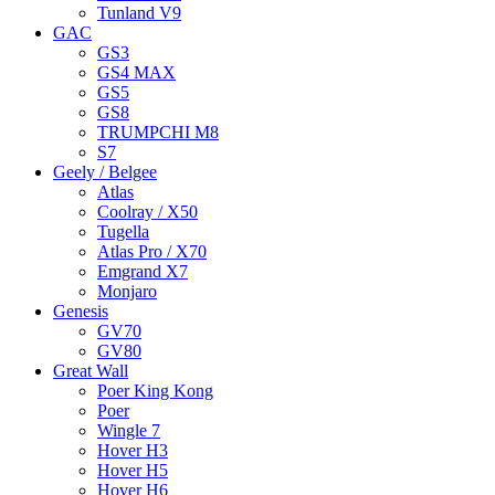
Tunland V9
GAC
GS3
GS4 MAX
GS5
GS8
TRUMPCHI M8
S7
Geely / Belgee
Atlas
Coolray / X50
Tugella
Atlas Pro / X70
Emgrand X7
Monjaro
Genesis
GV70
GV80
Great Wall
Poer King Kong
Poer
Wingle 7
Hover H3
Hover H5
Hover H6