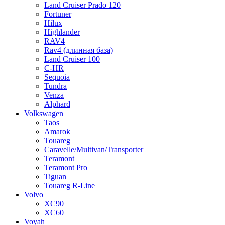
Land Cruiser Prado 120
Fortuner
Hilux
Highlander
RAV4
Rav4 (длинная база)
Land Cruiser 100
C-HR
Sequoia
Tundra
Venza
Alphard
Volkswagen
Taos
Amarok
Touareg
Caravelle/Multivan/Transporter
Teramont
Teramont Pro
Tiguan
Touareg R-Line
Volvo
XC90
XC60
Voyah