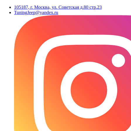
105187, г. Москва, ул. Советская д.80 стр.23
TuningJeep@yandex.ru