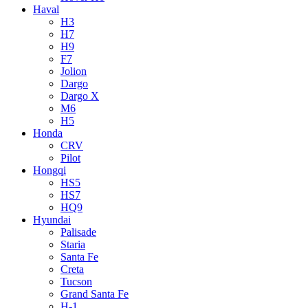
Haval
H3
H7
H9
F7
Jolion
Dargo
Dargo X
M6
H5
Honda
CRV
Pilot
Hongqi
HS5
HS7
HQ9
Hyundai
Palisade
Staria
Santa Fe
Creta
Tucson
Grand Santa Fe
H-1