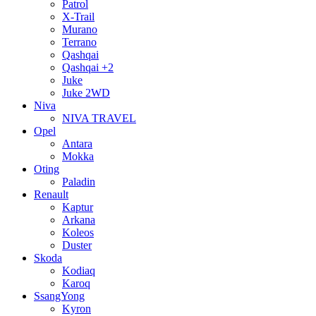
Patrol
X-Trail
Murano
Terrano
Qashqai
Qashqai +2
Juke
Juke 2WD
Niva
NIVA TRAVEL
Opel
Antara
Mokka
Oting
Paladin
Renault
Kaptur
Arkana
Koleos
Duster
Skoda
Kodiaq
Karoq
SsangYong
Kyron