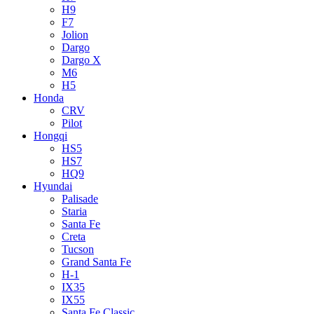
H9
F7
Jolion
Dargo
Dargo X
M6
H5
Honda
CRV
Pilot
Hongqi
HS5
HS7
HQ9
Hyundai
Palisade
Staria
Santa Fe
Creta
Tucson
Grand Santa Fe
H-1
IX35
IX55
Santa Fe Classic