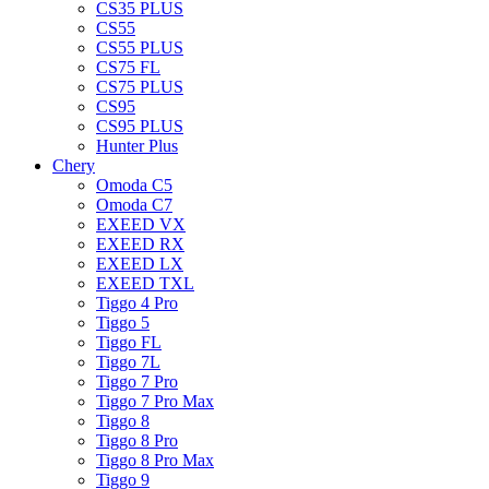
CS35 PLUS
CS55
CS55 PLUS
CS75 FL
CS75 PLUS
CS95
CS95 PLUS
Hunter Plus
Chery
Omoda C5
Omoda C7
EXEED VX
EXEED RX
EXEED LX
EXEED TXL
Tiggo 4 Pro
Tiggo 5
Tiggo FL
Tiggo 7L
Tiggo 7 Pro
Tiggo 7 Pro Max
Tiggo 8
Tiggo 8 Pro
Tiggo 8 Pro Max
Tiggo 9