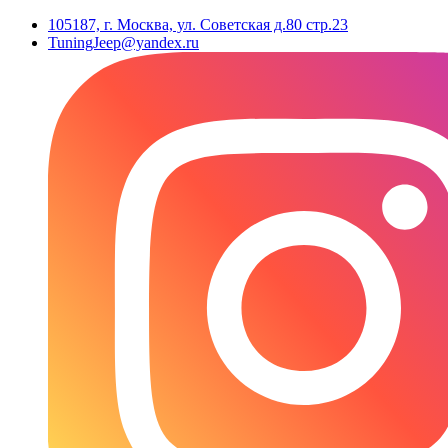
105187, г. Москва, ул. Советская д.80 стр.23
TuningJeep@yandex.ru