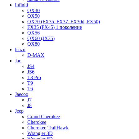
Infiniti
QX30
QX50
QX70 (FX35, FX37, FX30d, FX50)
FX35 (FX45) 1 поколение
QX56
QX60 (JX35)
QX80
Isuzu
D-MAX
Jac
JS4
JS6
T8 Pro
T9
T6
Jaecoo
J7
J8
Jeep
Grand Cherokee
Cherokee
Cherokee TrailHawk
Wrangler 3D
Wrangler 5D