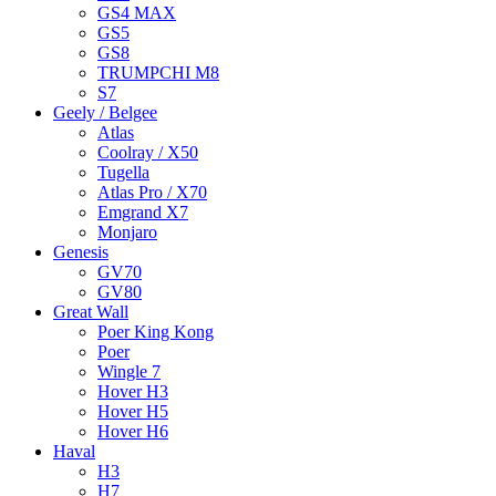
GS4 MAX
GS5
GS8
TRUMPCHI M8
S7
Geely / Belgee
Atlas
Coolray / X50
Tugella
Atlas Pro / X70
Emgrand X7
Monjaro
Genesis
GV70
GV80
Great Wall
Poer King Kong
Poer
Wingle 7
Hover H3
Hover H5
Hover H6
Haval
H3
H7