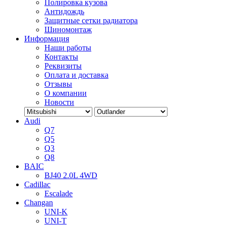
Полировка кузова
Антидождь
Защитные сетки радиатора
Шиномонтаж
Информация
Наши работы
Контакты
Реквизиты
Оплата и доставка
Отзывы
О компании
Новости
Audi
Q7
Q5
Q3
Q8
BAIC
BJ40 2.0L 4WD
Cadillac
Escalade
Changan
UNI-K
UNI-T