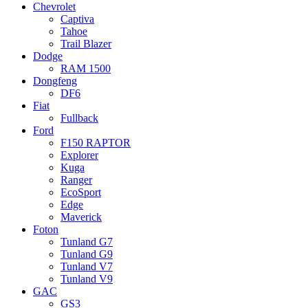
Chevrolet
Captiva
Tahoe
Trail Blazer
Dodge
RAM 1500
Dongfeng
DF6
Fiat
Fullback
Ford
F150 RAPTOR
Explorer
Kuga
Ranger
EcoSport
Edge
Maverick
Foton
Tunland G7
Tunland G9
Tunland V7
Tunland V9
GAC
GS3