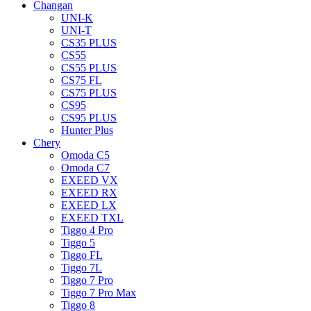
Changan
UNI-K
UNI-T
CS35 PLUS
CS55
CS55 PLUS
CS75 FL
CS75 PLUS
CS95
CS95 PLUS
Hunter Plus
Chery
Omoda C5
Omoda C7
EXEED VX
EXEED RX
EXEED LX
EXEED TXL
Tiggo 4 Pro
Tiggo 5
Tiggo FL
Tiggo 7L
Tiggo 7 Pro
Tiggo 7 Pro Max
Tiggo 8