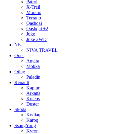
Patrol
X-Trail
Murano
Terrano
Qashqai
Qashqai +2
Juke
Juke 2WD
Niva
NIVA TRAVEL
Opel
Antara
Mokka
Oting
Paladin
Renault
Kaptur
Arkana
Koleos
Duster
Skoda
Kodiaq
Karoq
SsangYong
Kyron