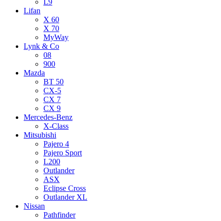
L9
Lifan
X 60
X 70
MyWay
Lynk & Co
08
900
Mazda
BT 50
CX-5
CX 7
CX 9
Mercedes-Benz
X-Class
Mitsubishi
Pajero 4
Pajero Sport
L200
Outlander
ASX
Eclipse Cross
Outlander XL
Nissan
Pathfinder