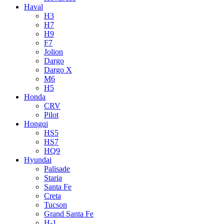
Haval
H3
H7
H9
F7
Jolion
Dargo
Dargo X
M6
H5
Honda
CRV
Pilot
Hongqi
HS5
HS7
HQ9
Hyundai
Palisade
Staria
Santa Fe
Creta
Tucson
Grand Santa Fe
H-1