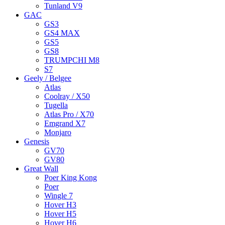
Tunland V9
GAC
GS3
GS4 MAX
GS5
GS8
TRUMPCHI M8
S7
Geely / Belgee
Atlas
Coolray / X50
Tugella
Atlas Pro / X70
Emgrand X7
Monjaro
Genesis
GV70
GV80
Great Wall
Poer King Kong
Poer
Wingle 7
Hover H3
Hover H5
Hover H6