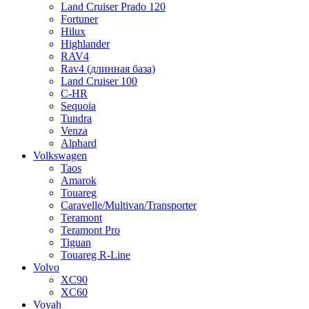
Land Cruiser Prado 120
Fortuner
Hilux
Highlander
RAV4
Rav4 (длинная база)
Land Cruiser 100
C-HR
Sequoia
Tundra
Venza
Alphard
Volkswagen
Taos
Amarok
Touareg
Caravelle/Multivan/Transporter
Teramont
Teramont Pro
Tiguan
Touareg R-Line
Volvo
XC90
XC60
Voyah