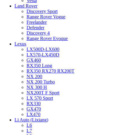
Vesta
Land Rover
Discovery Sport
Range Rover Vogue
Freelander
Defender
Discovery 4
Range Rover Evoque
Lexus
LX500D-LX600
LX570-LX450D
GX460
RX350 Long
RX350 RX270 RX200T
NX 200
NX 200 Turbo
NX 300 H
NX200T F Sport
LX 570 Sport
RX330
GX470
LX470
Li Auto (Lixiang)
L6
L7