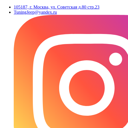
105187, г. Москва, ул. Советская д.80 стр.23
TuningJeep@yandex.ru