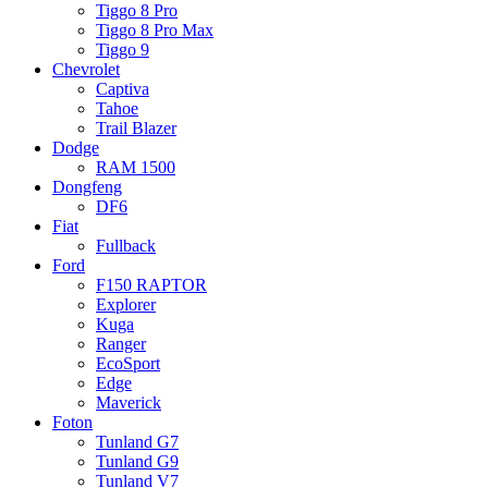
Tiggo 8 Pro
Tiggo 8 Pro Max
Tiggo 9
Chevrolet
Captiva
Tahoe
Trail Blazer
Dodge
RAM 1500
Dongfeng
DF6
Fiat
Fullback
Ford
F150 RAPTOR
Explorer
Kuga
Ranger
EcoSport
Edge
Maverick
Foton
Tunland G7
Tunland G9
Tunland V7