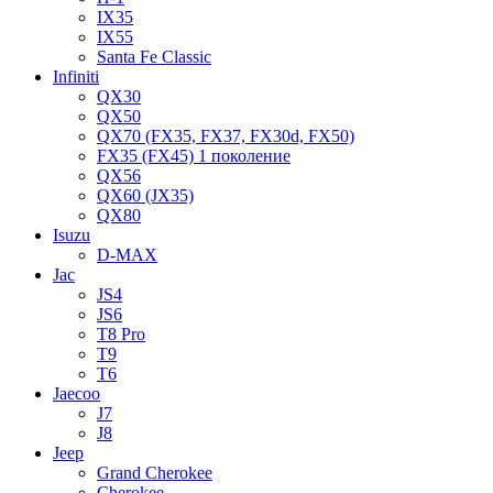
IX35
IX55
Santa Fe Classic
Infiniti
QX30
QX50
QX70 (FX35, FX37, FX30d, FX50)
FX35 (FX45) 1 поколение
QX56
QX60 (JX35)
QX80
Isuzu
D-MAX
Jac
JS4
JS6
T8 Pro
T9
T6
Jaecoo
J7
J8
Jeep
Grand Cherokee
Cherokee