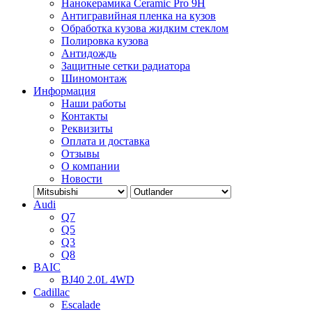
Нанокерамика Ceramic Pro 9H
Антигравийная пленка на кузов
Обработка кузова жидким стеклом
Полировка кузова
Антидождь
Защитные сетки радиатора
Шиномонтаж
Информация
Наши работы
Контакты
Реквизиты
Оплата и доставка
Отзывы
О компании
Новости
Audi
Q7
Q5
Q3
Q8
BAIC
BJ40 2.0L 4WD
Cadillac
Escalade