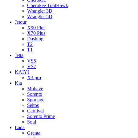
Cherokee TrailHawk
Wrangler 3D
Wrangler 5D
Jetour
X90 Plus
X70 Plus
Dashing
T2
T1
Jetta
VS5
VS7
KAIYI
X3 pro
Kia
Mohave
Sorento
Sportage
Seltos
Carnival
Sorento Prime
Soul
Lada
Granta