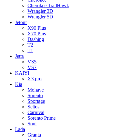
Cherokee TrailHawk
Wrangler 3D
Wrangler 5D
Jetour
X90 Plus
X70 Plus
Dashing
T2
T1
Jetta
VS5
VS7
KAIYI
X3 pro
Kia
Mohave
Sorento
Sportage
Seltos
Carnival
Sorento Prime
Soul
Lada
Granta