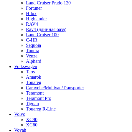
Land Cruiser Prado 120
Fortuner
Hilux
Highlander
RAV4
Rav4 (длинная база)
Land Cruiser 100
C-HR
Sequoia
Tundra
Venza
Alphard
Volkswagen
Taos
Amarok
Touareg
Caravelle/Multivan/Transporter
Teramont
Teramont Pro
Tiguan
Touareg R-Line
Volvo
XC90
XC60
Voyah