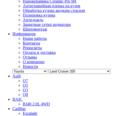
Нанокерамика Ceramic Pro 9H
Антигравийная пленка на кузов
Обработка кузова жидким стеклом
Полировка кузова
Антидождь
Защитные сетки радиатора
Шиномонтаж
Информация
Наши работы
Контакты
Реквизиты
Оплата и доставка
Отзывы
О компании
Новости
Audi
Q7
Q5
Q3
Q8
BAIC
BJ40 2.0L 4WD
Cadillac
Escalade