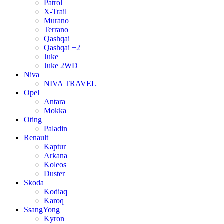
Patrol
X-Trail
Murano
Terrano
Qashqai
Qashqai +2
Juke
Juke 2WD
Niva
NIVA TRAVEL
Opel
Antara
Mokka
Oting
Paladin
Renault
Kaptur
Arkana
Koleos
Duster
Skoda
Kodiaq
Karoq
SsangYong
Kyron