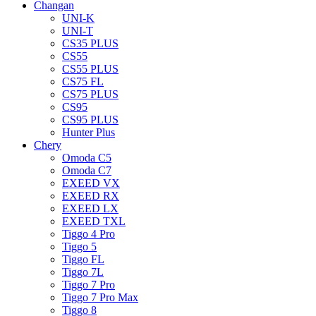
Changan
UNI-K
UNI-T
CS35 PLUS
CS55
CS55 PLUS
CS75 FL
CS75 PLUS
CS95
CS95 PLUS
Hunter Plus
Chery
Omoda C5
Omoda C7
EXEED VX
EXEED RX
EXEED LX
EXEED TXL
Tiggo 4 Pro
Tiggo 5
Tiggo FL
Tiggo 7L
Tiggo 7 Pro
Tiggo 7 Pro Max
Tiggo 8