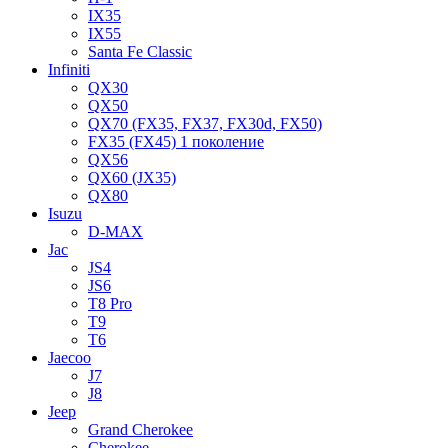
IX35
IX55
Santa Fe Classic
Infiniti
QX30
QX50
QX70 (FX35, FX37, FX30d, FX50)
FX35 (FX45) 1 поколение
QX56
QX60 (JX35)
QX80
Isuzu
D-MAX
Jac
JS4
JS6
T8 Pro
T9
T6
Jaecoo
J7
J8
Jeep
Grand Cherokee
Cherokee