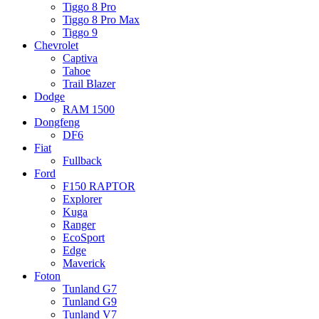
Tiggo 8 Pro
Tiggo 8 Pro Max
Tiggo 9
Chevrolet
Captiva
Tahoe
Trail Blazer
Dodge
RAM 1500
Dongfeng
DF6
Fiat
Fullback
Ford
F150 RAPTOR
Explorer
Kuga
Ranger
EcoSport
Edge
Maverick
Foton
Tunland G7
Tunland G9
Tunland V7