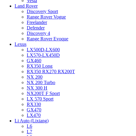
Vesta
Land Rover
Discovery Sport
Range Rover Vogue
Freelander
Defender
Discovery 4
Range Rover Evoque
Lexus
LX500D-LX600
LX570-LX450D
GX460
RX350 Long
RX350 RX270 RX200T
NX 200
NX 200 Turbo
NX 300 H
NX200T F Sport
LX 570 Sport
RX330
GX470
LX470
Li Auto (Lixiang)
L6
L7