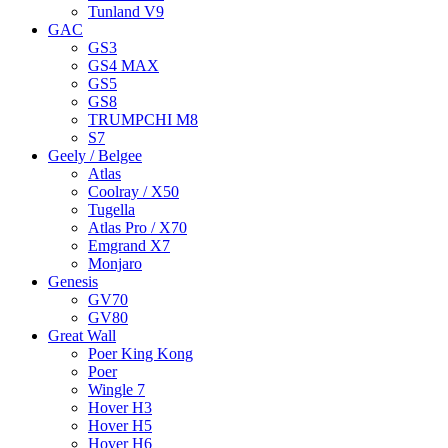
Tunland V9
GAC
GS3
GS4 MAX
GS5
GS8
TRUMPCHI M8
S7
Geely / Belgee
Atlas
Coolray / X50
Tugella
Atlas Pro / X70
Emgrand X7
Monjaro
Genesis
GV70
GV80
Great Wall
Poer King Kong
Poer
Wingle 7
Hover H3
Hover H5
Hover H6