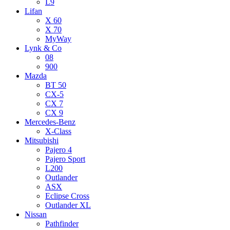
L9
Lifan
X 60
X 70
MyWay
Lynk & Co
08
900
Mazda
BT 50
CX-5
CX 7
CX 9
Mercedes-Benz
X-Class
Mitsubishi
Pajero 4
Pajero Sport
L200
Outlander
ASX
Eclipse Cross
Outlander XL
Nissan
Pathfinder