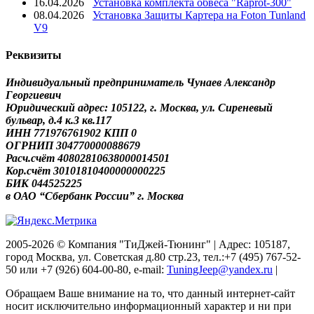
16.04.2026
Установка комплекта обвеса "Raprot-300"
08.04.2026
Установка Защиты Картера на Foton Tunland
V9
Реквизиты
Индивидуальный предприниматель Чунаев Александр
Георгиевич
Юридический адрес: 105122, г. Москва, ул. Сиреневый
бульвар, д.4 к.3 кв.117
ИНН 771976761902 КПП 0
ОГРНИП 304770000088679
Расч.счёт 40802810638000014501
Кор.счёт 30101810400000000225
БИК 044525225
в ОАО “Сбербанк России” г. Москва
2005-2026 © Компания "ТиДжей-Тюнинг" | Адрес: 105187,
город Москва, ул. Советская д.80 стр.23, тел.:+7 (495) 767-52-
50 или +7 (926) 604-00-80, e-mail:
TuningJeep@yandex.ru
|
Обращаем Ваше внимание на то, что данный интернет-сайт
носит исключительно информационный характер и ни при