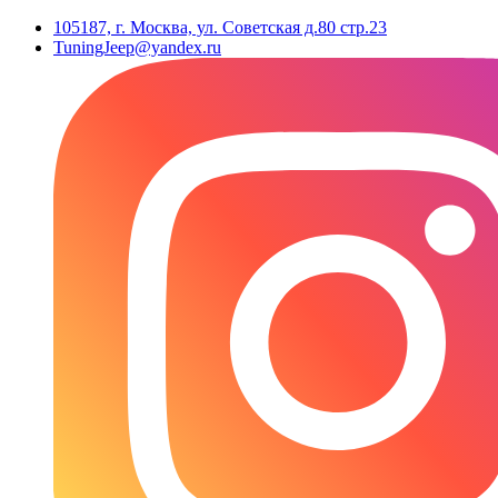
105187, г. Москва, ул. Советская д.80 стр.23
TuningJeep@yandex.ru