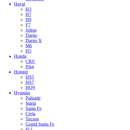
Haval
H3
H7
H9
F7
Jolion
Dargo
Dargo X
M6
H5
Honda
CRV
Pilot
Hongqi
HS5
HS7
HQ9
Hyundai
Palisade
Staria
Santa Fe
Creta
Tucson
Grand Santa Fe
H-1