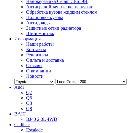
Нанокерамика Ceramic Pro 9H
Антигравийная пленка на кузов
Обработка кузова жидким стеклом
Полировка кузова
Антидождь
Защитные сетки радиатора
Шиномонтаж
Информация
Наши работы
Контакты
Реквизиты
Оплата и доставка
Отзывы
О компании
Новости
Audi
Q7
Q5
Q3
Q8
BAIC
BJ40 2.0L 4WD
Cadillac
Escalade