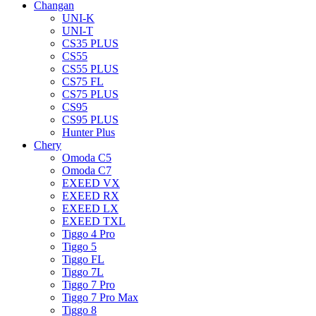
Changan
UNI-K
UNI-T
CS35 PLUS
CS55
CS55 PLUS
CS75 FL
CS75 PLUS
CS95
CS95 PLUS
Hunter Plus
Chery
Omoda C5
Omoda C7
EXEED VX
EXEED RX
EXEED LX
EXEED TXL
Tiggo 4 Pro
Tiggo 5
Tiggo FL
Tiggo 7L
Tiggo 7 Pro
Tiggo 7 Pro Max
Tiggo 8