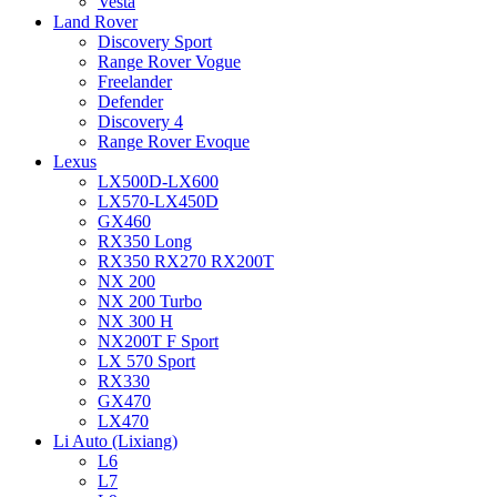
Vesta
Land Rover
Discovery Sport
Range Rover Vogue
Freelander
Defender
Discovery 4
Range Rover Evoque
Lexus
LX500D-LX600
LX570-LX450D
GX460
RX350 Long
RX350 RX270 RX200T
NX 200
NX 200 Turbo
NX 300 H
NX200T F Sport
LX 570 Sport
RX330
GX470
LX470
Li Auto (Lixiang)
L6
L7