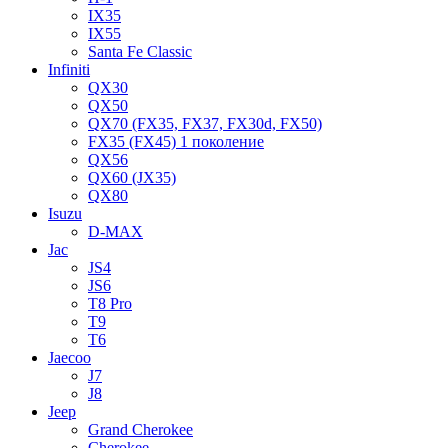
IX35
IX55
Santa Fe Classic
Infiniti
QX30
QX50
QX70 (FX35, FX37, FX30d, FX50)
FX35 (FX45) 1 поколение
QX56
QX60 (JX35)
QX80
Isuzu
D-MAX
Jac
JS4
JS6
T8 Pro
T9
T6
Jaecoo
J7
J8
Jeep
Grand Cherokee
Cherokee