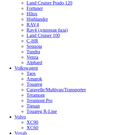
Land Cruiser Prado 120
Fortuner
Hilux
Highlander
RAV4
Rav4 (длинная база)
Land Cruiser 100
C-HR
Sequoia
Tundra
Venza
Alphard
Volkswagen
Taos
Amarok
Touareg
Caravelle/Multivan/Transporter
Teramont
Teramont Pro
Tiguan
Touareg R-Line
Volvo
XC90
XC60
Voyah