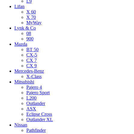
L9
Lifan
X 60
X 70
MyWay
Lynk & Co
08
900
Mazda
BT 50
CX-5
CX 7
CX 9
Mercedes-Benz
X-Class
Mitsubishi
Pajero 4
Pajero Sport
L200
Outlander
ASX
Eclipse Cross
Outlander XL
Nissan
Pathfinder