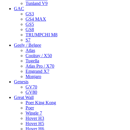
Tunland V9
GAC
GS3
GS4 MAX
GS5
GS8
TRUMPCHI M8
S7
Geely / Belgee
Atlas
Coolray / X50
Tugella
Atlas Pro / X70
Emgrand X7
Monjaro
Genesis
GV70
GV80
Great Wall
Poer King Kong
Poer
Wingle 7
Hover H3
Hover H5
Hover H6