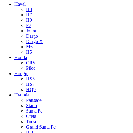
Haval
H3
H7
H9
F7
Jolion
Dargo
Dargo X
M6
H5
Honda
CRV
Pilot
Hongqi
HS5
HS7
HQ9
Hyundai
Palisade
Staria
Santa Fe
Creta
Tucson
Grand Santa Fe
H-1