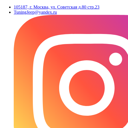
105187, г. Москва, ул. Советская д.80 стр.23
TuningJeep@yandex.ru