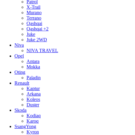
Patrol
X-Trail
Murano
Terrano
Qashqai
Qashqai +2
Juke
Juke 2WD
Niva
NIVA TRAVEL
Opel
Antara
Mokka
Oting
Paladin
Renault
Kaptur
Arkana
Koleos
Duster
Skoda
Kodiaq
Karoq
SsangYong
Kyron