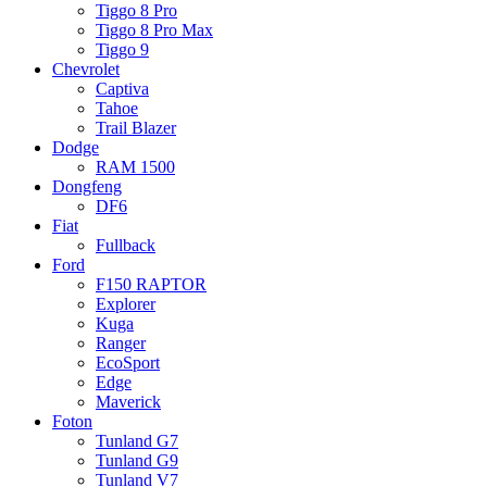
Tiggo 8 Pro
Tiggo 8 Pro Max
Tiggo 9
Chevrolet
Captiva
Tahoe
Trail Blazer
Dodge
RAM 1500
Dongfeng
DF6
Fiat
Fullback
Ford
F150 RAPTOR
Explorer
Kuga
Ranger
EcoSport
Edge
Maverick
Foton
Tunland G7
Tunland G9
Tunland V7