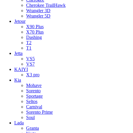
Cherokee TrailHawk
Wrangler 3D
Wrangler 5D
Jetour
X90 Plus
X70 Plus
Dashing
T2
T1
Jetta
VS5
VS7
KAIYI
X3 pro
Kia
Mohave
Sorento
Sportage
Seltos
Carnival
Sorento Prime
Soul
Lada
Granta