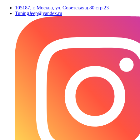
105187, г. Москва, ул. Советская д.80 стр.23
TuningJeep@yandex.ru