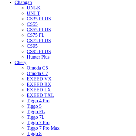
Changan
UNI-K
UNI-T
CS35 PLUS
CS55
CS55 PLUS
CS75 FL
CS75 PLUS
CS95
CS95 PLUS
Hunter Plus
Chery
Omoda C5
Omoda C7
EXEED VX
EXEED RX
EXEED LX
EXEED TXL
Tiggo 4 Pro
Tiggo 5
Tiggo FL
Tiggo 7L
Tiggo 7 Pro
Tiggo 7 Pro Max
Tiggo 8