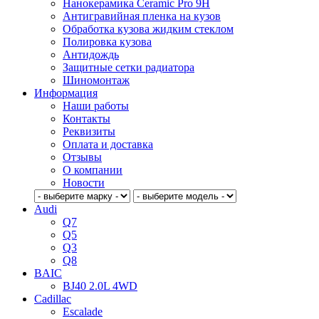
Нанокерамика Ceramic Pro 9H
Антигравийная пленка на кузов
Обработка кузова жидким стеклом
Полировка кузова
Антидождь
Защитные сетки радиатора
Шиномонтаж
Информация
Наши работы
Контакты
Реквизиты
Оплата и доставка
Отзывы
О компании
Новости
Audi
Q7
Q5
Q3
Q8
BAIC
BJ40 2.0L 4WD
Cadillac
Escalade