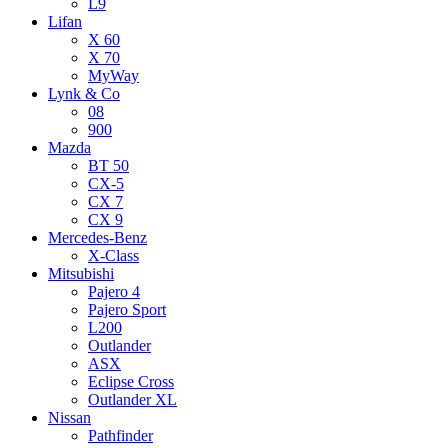
L9
Lifan
X 60
X 70
MyWay
Lynk & Co
08
900
Mazda
BT 50
CX-5
CX 7
CX 9
Mercedes-Benz
X-Class
Mitsubishi
Pajero 4
Pajero Sport
L200
Outlander
ASX
Eclipse Cross
Outlander XL
Nissan
Pathfinder