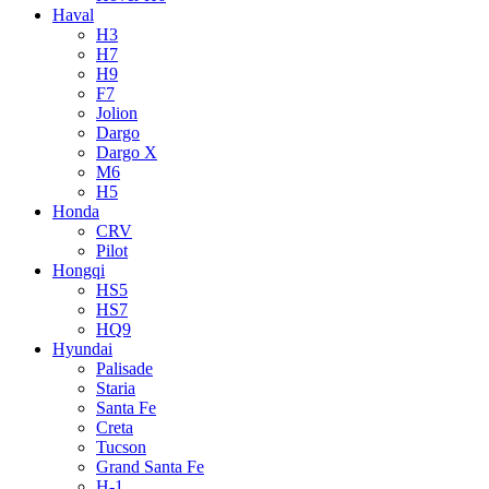
Haval
H3
H7
H9
F7
Jolion
Dargo
Dargo X
M6
H5
Honda
CRV
Pilot
Hongqi
HS5
HS7
HQ9
Hyundai
Palisade
Staria
Santa Fe
Creta
Tucson
Grand Santa Fe
H-1