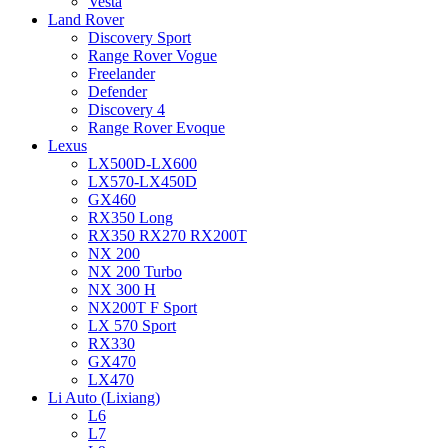
Vesta
Land Rover
Discovery Sport
Range Rover Vogue
Freelander
Defender
Discovery 4
Range Rover Evoque
Lexus
LX500D-LX600
LX570-LX450D
GX460
RX350 Long
RX350 RX270 RX200T
NX 200
NX 200 Turbo
NX 300 H
NX200T F Sport
LX 570 Sport
RX330
GX470
LX470
Li Auto (Lixiang)
L6
L7