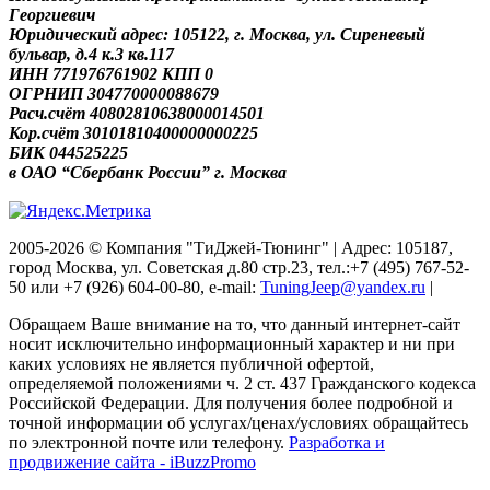
Георгиевич
Юридический адрес: 105122, г. Москва, ул. Сиреневый
бульвар, д.4 к.3 кв.117
ИНН 771976761902 КПП 0
ОГРНИП 304770000088679
Расч.счёт 40802810638000014501
Кор.счёт 30101810400000000225
БИК 044525225
в ОАО “Сбербанк России” г. Москва
2005-2026 © Компания "ТиДжей-Тюнинг" | Адрес: 105187,
город Москва, ул. Советская д.80 стр.23, тел.:+7 (495) 767-52-
50 или +7 (926) 604-00-80, e-mail:
TuningJeep@yandex.ru
|
Обращаем Ваше внимание на то, что данный интернет-сайт
носит исключительно информационный характер и ни при
каких условиях не является публичной офертой,
определяемой положениями ч. 2 ст. 437 Гражданского кодекса
Российской Федерации. Для получения более подробной и
точной информации об услугах/ценах/условиях обращайтесь
по электронной почте или телефону.
Разработка и
продвижение сайта - iBuzzPromo