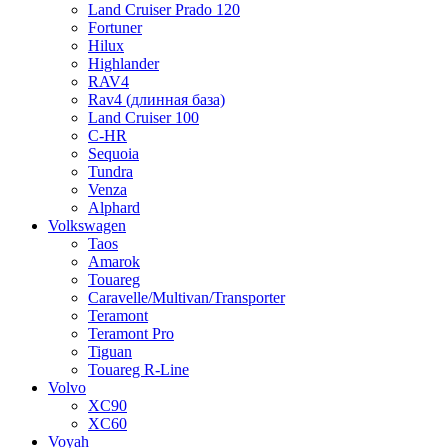
Land Cruiser Prado 120
Fortuner
Hilux
Highlander
RAV4
Rav4 (длинная база)
Land Cruiser 100
C-HR
Sequoia
Tundra
Venza
Alphard
Volkswagen
Taos
Amarok
Touareg
Caravelle/Multivan/Transporter
Teramont
Teramont Pro
Tiguan
Touareg R-Line
Volvo
XC90
XC60
Voyah