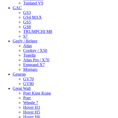
Tunland V9
GAC
GS3
GS4 MAX
GS5
GS8
TRUMPCHI M8
S7
Geely / Belgee
Atlas
Coolray / X50
Tugella
Atlas Pro / X70
Emgrand X7
Monjaro
Genesis
GV70
GV80
Great Wall
Poer King Kong
Poer
Wingle 7
Hover H3
Hover H5
Hover H6