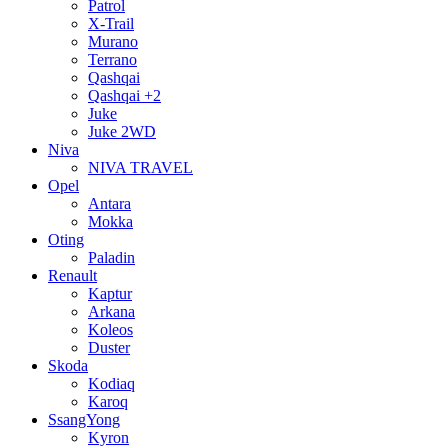
Patrol
X-Trail
Murano
Terrano
Qashqai
Qashqai +2
Juke
Juke 2WD
Niva
NIVA TRAVEL
Opel
Antara
Mokka
Oting
Paladin
Renault
Kaptur
Arkana
Koleos
Duster
Skoda
Kodiaq
Karoq
SsangYong
Kyron