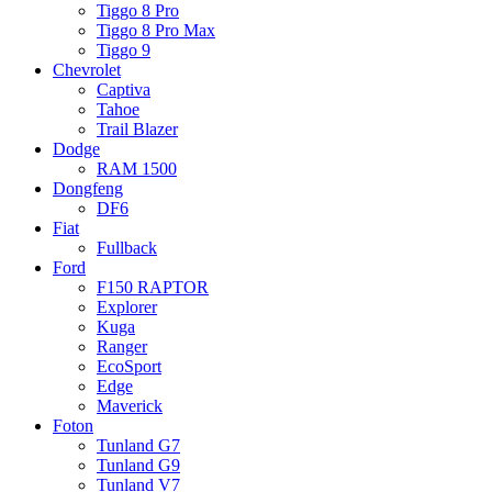
Tiggo 8 Pro
Tiggo 8 Pro Max
Tiggo 9
Chevrolet
Captiva
Tahoe
Trail Blazer
Dodge
RAM 1500
Dongfeng
DF6
Fiat
Fullback
Ford
F150 RAPTOR
Explorer
Kuga
Ranger
EcoSport
Edge
Maverick
Foton
Tunland G7
Tunland G9
Tunland V7