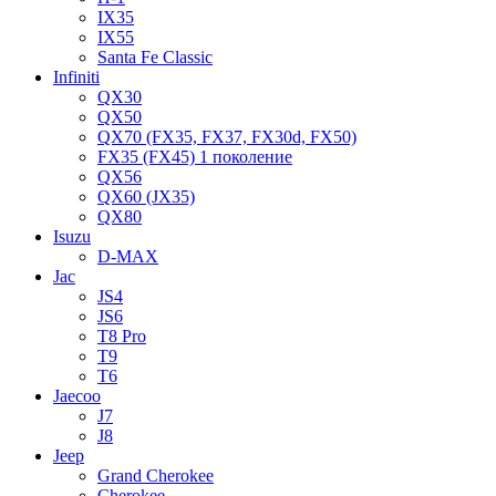
IX35
IX55
Santa Fe Classic
Infiniti
QX30
QX50
QX70 (FX35, FX37, FX30d, FX50)
FX35 (FX45) 1 поколение
QX56
QX60 (JX35)
QX80
Isuzu
D-MAX
Jac
JS4
JS6
T8 Pro
T9
T6
Jaecoo
J7
J8
Jeep
Grand Cherokee
Cherokee