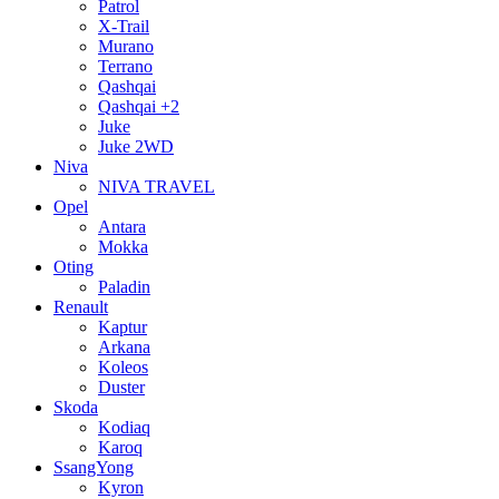
Patrol
X-Trail
Murano
Terrano
Qashqai
Qashqai +2
Juke
Juke 2WD
Niva
NIVA TRAVEL
Opel
Antara
Mokka
Oting
Paladin
Renault
Kaptur
Arkana
Koleos
Duster
Skoda
Kodiaq
Karoq
SsangYong
Kyron