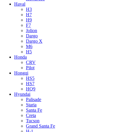
Haval
H3
H7
H9
F7
Jolion
Dargo
Dargo X
M6
H5
Honda
CRV
Pilot
Hongqi
HS5
HS7
HQ9
Hyundai
Palisade
Staria
Santa Fe
Creta
Tucson
Grand Santa Fe
H-1