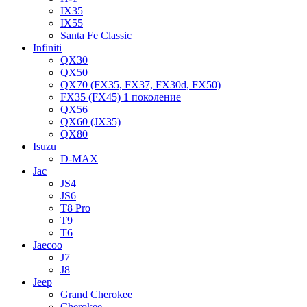
IX35
IX55
Santa Fe Classic
Infiniti
QX30
QX50
QX70 (FX35, FX37, FX30d, FX50)
FX35 (FX45) 1 поколение
QX56
QX60 (JX35)
QX80
Isuzu
D-MAX
Jac
JS4
JS6
T8 Pro
T9
T6
Jaecoo
J7
J8
Jeep
Grand Cherokee
Cherokee