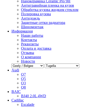
Нанокерамика Ceramic Pro 9H
Антигравийная пленка на кузов
Обработка кузова жидким стеклом
Полировка кузова
Антидождь
Защитные сетки радиатора
Шиномонтаж
Информация
Наши работы
Контакты
Реквизиты
Оплата и доставка
Отзывы
О компании
Новости
Audi
Q7
Q5
Q3
Q8
BAIC
BJ40 2.0L 4WD
Cadillac
Escalade