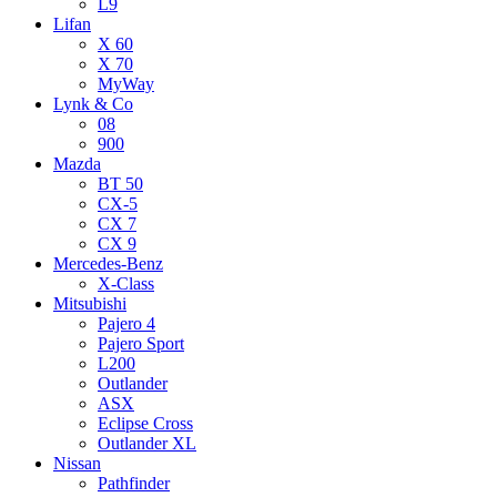
L9
Lifan
X 60
X 70
MyWay
Lynk & Co
08
900
Mazda
BT 50
CX-5
CX 7
CX 9
Mercedes-Benz
X-Class
Mitsubishi
Pajero 4
Pajero Sport
L200
Outlander
ASX
Eclipse Cross
Outlander XL
Nissan
Pathfinder