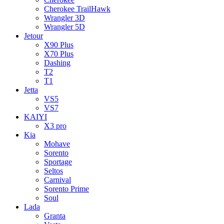
Cherokee TrailHawk
Wrangler 3D
Wrangler 5D
Jetour
X90 Plus
X70 Plus
Dashing
T2
T1
Jetta
VS5
VS7
KAIYI
X3 pro
Kia
Mohave
Sorento
Sportage
Seltos
Carnival
Sorento Prime
Soul
Lada
Granta