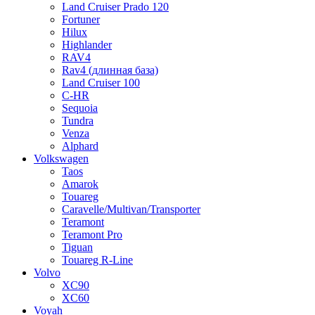
Land Cruiser Prado 120
Fortuner
Hilux
Highlander
RAV4
Rav4 (длинная база)
Land Cruiser 100
C-HR
Sequoia
Tundra
Venza
Alphard
Volkswagen
Taos
Amarok
Touareg
Caravelle/Multivan/Transporter
Teramont
Teramont Pro
Tiguan
Touareg R-Line
Volvo
XC90
XC60
Voyah