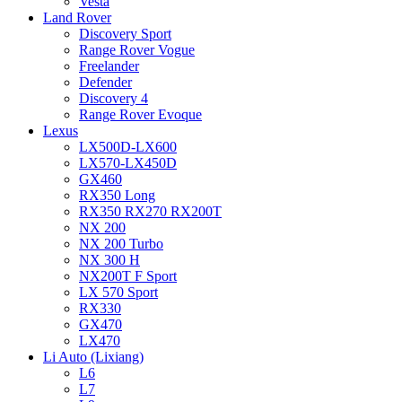
Vesta
Land Rover
Discovery Sport
Range Rover Vogue
Freelander
Defender
Discovery 4
Range Rover Evoque
Lexus
LX500D-LX600
LX570-LX450D
GX460
RX350 Long
RX350 RX270 RX200T
NX 200
NX 200 Turbo
NX 300 H
NX200T F Sport
LX 570 Sport
RX330
GX470
LX470
Li Auto (Lixiang)
L6
L7