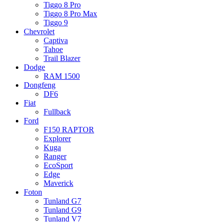
Tiggo 8 Pro
Tiggo 8 Pro Max
Tiggo 9
Chevrolet
Captiva
Tahoe
Trail Blazer
Dodge
RAM 1500
Dongfeng
DF6
Fiat
Fullback
Ford
F150 RAPTOR
Explorer
Kuga
Ranger
EcoSport
Edge
Maverick
Foton
Tunland G7
Tunland G9
Tunland V7