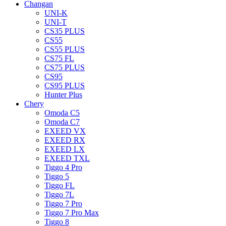
Changan
UNI-K
UNI-T
CS35 PLUS
CS55
CS55 PLUS
CS75 FL
CS75 PLUS
CS95
CS95 PLUS
Hunter Plus
Chery
Omoda C5
Omoda C7
EXEED VX
EXEED RX
EXEED LX
EXEED TXL
Tiggo 4 Pro
Tiggo 5
Tiggo FL
Tiggo 7L
Tiggo 7 Pro
Tiggo 7 Pro Max
Tiggo 8