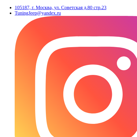
105187, г. Москва, ул. Советская д.80 стр.23
TuningJeep@yandex.ru