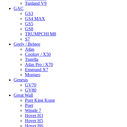
Tunland V9
GAC
GS3
GS4 MAX
GS5
GS8
TRUMPCHI M8
S7
Geely / Belgee
Atlas
Coolray / X50
Tugella
Atlas Pro / X70
Emgrand X7
Monjaro
Genesis
GV70
GV80
Great Wall
Poer King Kong
Poer
Wingle 7
Hover H3
Hover H5
Hover H6