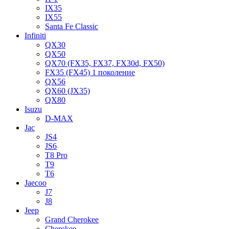
IX35
IX55
Santa Fe Classic
Infiniti
QX30
QX50
QX70 (FX35, FX37, FX30d, FX50)
FX35 (FX45) 1 поколение
QX56
QX60 (JX35)
QX80
Isuzu
D-MAX
Jac
JS4
JS6
T8 Pro
T9
T6
Jaecoo
J7
J8
Jeep
Grand Cherokee
Cherokee