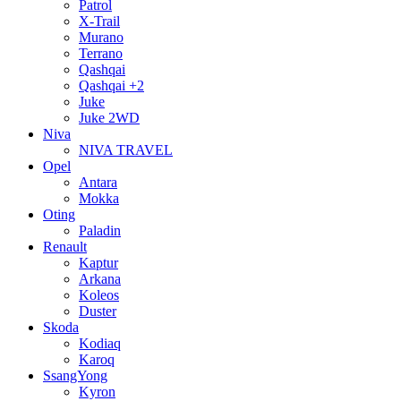
Patrol
X-Trail
Murano
Terrano
Qashqai
Qashqai +2
Juke
Juke 2WD
Niva
NIVA TRAVEL
Opel
Antara
Mokka
Oting
Paladin
Renault
Kaptur
Arkana
Koleos
Duster
Skoda
Kodiaq
Karoq
SsangYong
Kyron