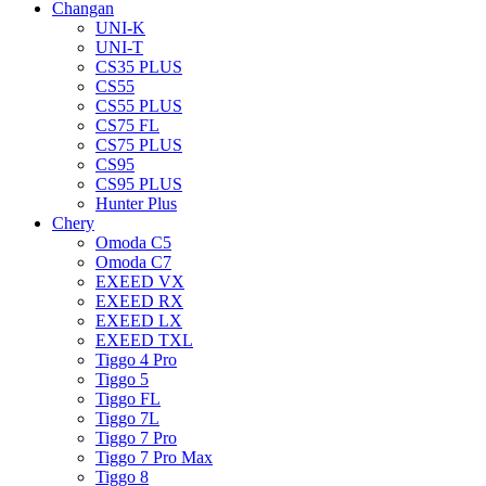
Changan
UNI-K
UNI-T
CS35 PLUS
CS55
CS55 PLUS
CS75 FL
CS75 PLUS
CS95
CS95 PLUS
Hunter Plus
Chery
Omoda C5
Omoda C7
EXEED VX
EXEED RX
EXEED LX
EXEED TXL
Tiggo 4 Pro
Tiggo 5
Tiggo FL
Tiggo 7L
Tiggo 7 Pro
Tiggo 7 Pro Max
Tiggo 8