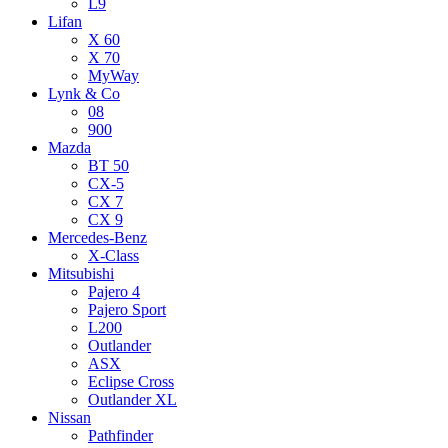
L9
Lifan
X 60
X 70
MyWay
Lynk & Co
08
900
Mazda
BT 50
CX-5
CX 7
CX 9
Mercedes-Benz
X-Class
Mitsubishi
Pajero 4
Pajero Sport
L200
Outlander
ASX
Eclipse Cross
Outlander XL
Nissan
Pathfinder