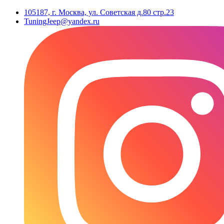
105187, г. Москва, ул. Советская д.80 стр.23
TuningJeep@yandex.ru