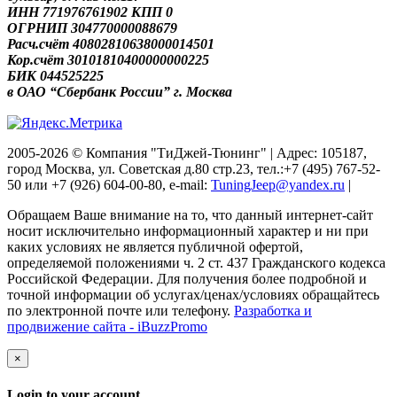
ИНН 771976761902 КПП 0
ОГРНИП 304770000088679
Расч.счёт 40802810638000014501
Кор.счёт 30101810400000000225
БИК 044525225
в ОАО “Сбербанк России” г. Москва
2005-2026 © Компания "ТиДжей-Тюнинг" | Адрес: 105187,
город Москва, ул. Советская д.80 стр.23, тел.:+7 (495) 767-52-
50 или +7 (926) 604-00-80, e-mail:
TuningJeep@yandex.ru
|
Обращаем Ваше внимание на то, что данный интернет-сайт
носит исключительно информационный характер и ни при
каких условиях не является публичной офертой,
определяемой положениями ч. 2 ст. 437 Гражданского кодекса
Российской Федерации. Для получения более подробной и
точной информации об услугах/ценах/условиях обращайтесь
по электронной почте или телефону.
Разработка и
продвижение сайта - iBuzzPromo
×
Login to your account