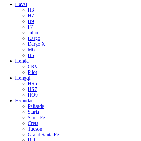
Haval
H3
H7
H9
F7
Jolion
Dargo
Dargo X
M6
H5
Honda
CRV
Pilot
Hongqi
HS5
HS7
HQ9
Hyundai
Palisade
Staria
Santa Fe
Creta
Tucson
Grand Santa Fe
H-1