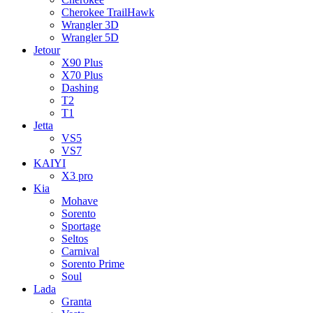
Cherokee TrailHawk
Wrangler 3D
Wrangler 5D
Jetour
X90 Plus
X70 Plus
Dashing
T2
T1
Jetta
VS5
VS7
KAIYI
X3 pro
Kia
Mohave
Sorento
Sportage
Seltos
Carnival
Sorento Prime
Soul
Lada
Granta