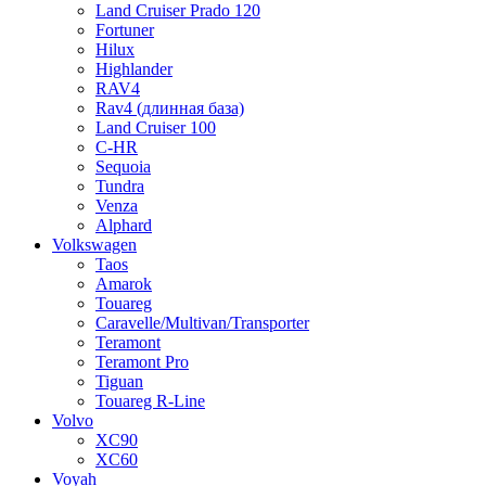
Land Cruiser Prado 120
Fortuner
Hilux
Highlander
RAV4
Rav4 (длинная база)
Land Cruiser 100
C-HR
Sequoia
Tundra
Venza
Alphard
Volkswagen
Taos
Amarok
Touareg
Caravelle/Multivan/Transporter
Teramont
Teramont Pro
Tiguan
Touareg R-Line
Volvo
XC90
XC60
Voyah