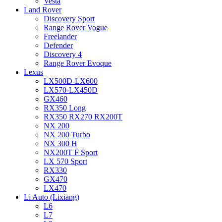
Vesta
Land Rover
Discovery Sport
Range Rover Vogue
Freelander
Defender
Discovery 4
Range Rover Evoque
Lexus
LX500D-LX600
LX570-LX450D
GX460
RX350 Long
RX350 RX270 RX200T
NX 200
NX 200 Turbo
NX 300 H
NX200T F Sport
LX 570 Sport
RX330
GX470
LX470
Li Auto (Lixiang)
L6
L7