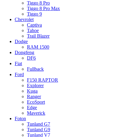
Tiggo 8 Pro
Tiggo 8 Pro Max
Tiggo 9
Chevrolet
Captiva
Tahoe
Trail Blazer
Dodge
RAM 1500
Dongfeng
DF6
Fiat
Fullback
Ford
F150 RAPTOR
Explorer
Kuga
Ranger
EcoSport
Edge
Maverick
Foton
Tunland G7
Tunland G9
Tunland V7