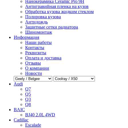
Нанокерамика Ceramic Pro 9H
Антигравийная пленка на кузов
Обработка кузова жидким стеклом
Полировка кузова
Антидождь
Защитные сетки радиатора
Шиномонтаж
Информация
Наши работы
Контакты
Реквизиты
Оплата и доставка
Отзывы
О компании
Новости
Audi
Q7
Q5
Q3
Q8
BAIC
BJ40 2.0L 4WD
Cadillac
Escalade