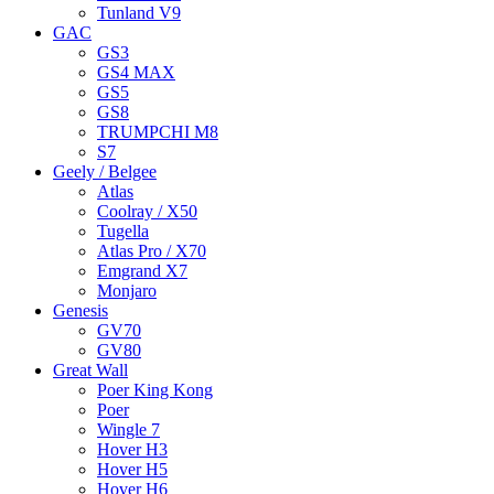
Tunland V9
GAC
GS3
GS4 MAX
GS5
GS8
TRUMPCHI M8
S7
Geely / Belgee
Atlas
Coolray / X50
Tugella
Atlas Pro / X70
Emgrand X7
Monjaro
Genesis
GV70
GV80
Great Wall
Poer King Kong
Poer
Wingle 7
Hover H3
Hover H5
Hover H6