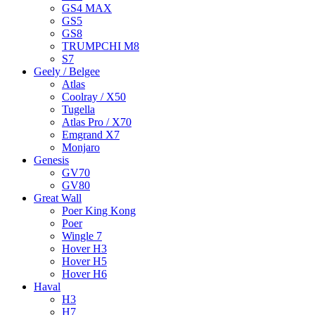
GS4 MAX
GS5
GS8
TRUMPCHI M8
S7
Geely / Belgee
Atlas
Coolray / X50
Tugella
Atlas Pro / X70
Emgrand X7
Monjaro
Genesis
GV70
GV80
Great Wall
Poer King Kong
Poer
Wingle 7
Hover H3
Hover H5
Hover H6
Haval
H3
H7