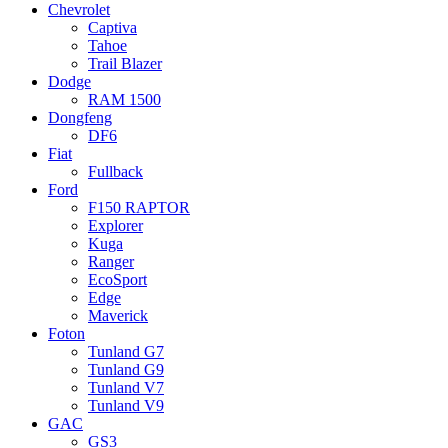
Chevrolet
Captiva
Tahoe
Trail Blazer
Dodge
RAM 1500
Dongfeng
DF6
Fiat
Fullback
Ford
F150 RAPTOR
Explorer
Kuga
Ranger
EcoSport
Edge
Maverick
Foton
Tunland G7
Tunland G9
Tunland V7
Tunland V9
GAC
GS3