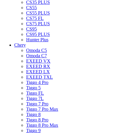
CS35 PLUS
CS55
CS55 PLUS
CS75 FL
CS75 PLUS
CS95
CS95 PLUS
Hunter Plus
Chery
Omoda C5
Omoda C7
EXEED VX
EXEED RX
EXEED LX
EXEED TXL
Tiggo 4 Pro
Tiggo 5
Tiggo FL
Tiggo 7L
Tiggo 7 Pro
Tiggo 7 Pro Max
Tiggo 8
Tiggo 8 Pro
Tiggo 8 Pro Max
Tiggo 9