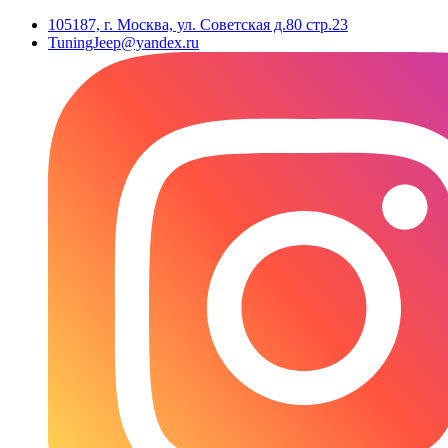
105187, г. Москва, ул. Советская д.80 стр.23
TuningJeep@yandex.ru