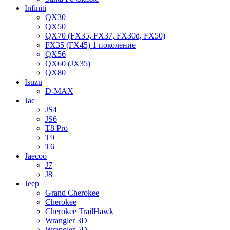
Infiniti
QX30
QX50
QX70 (FX35, FX37, FX30d, FX50)
FX35 (FX45) 1 поколение
QX56
QX60 (JX35)
QX80
Isuzu
D-MAX
Jac
JS4
JS6
T8 Pro
T9
T6
Jaecoo
J7
J8
Jeep
Grand Cherokee
Cherokee
Cherokee TrailHawk
Wrangler 3D
Wrangler 5D