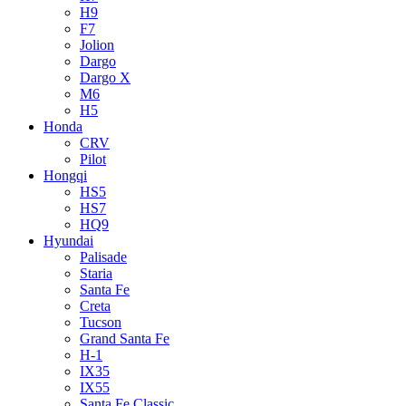
H9
F7
Jolion
Dargo
Dargo X
M6
H5
Honda
CRV
Pilot
Hongqi
HS5
HS7
HQ9
Hyundai
Palisade
Staria
Santa Fe
Creta
Tucson
Grand Santa Fe
H-1
IX35
IX55
Santa Fe Classic