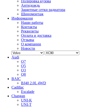
Полировка кузова
Антидождь
Защитные сетки радиатора
Шиномонтаж
Информация
Наши работы
Контакты
Реквизиты
Оплата и доставка
Отзывы
О компании
Новости
Audi
Q7
Q5
Q3
Q8
BAIC
BJ40 2.0L 4WD
Cadillac
Escalade
Changan
UNI-K
UNI-T