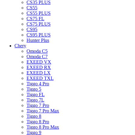
CS35 PLUS
CS55
CS55 PLUS
CS75 FL
CS75 PLUS
CS95
CS95 PLUS
Hunter Plus
Chery
Omoda C5
Omoda C7
EXEED VX
EXEED RX
EXEED LX
EXEED TXL
Tiggo 4 Pro
Tiggo 5
Tiggo FL
Tiggo 7L
Tiggo 7 Pro
Tiggo 7 Pro Max
Tiggo 8
Tiggo 8 Pro
Tiggo 8 Pro Max
Tiggo 9