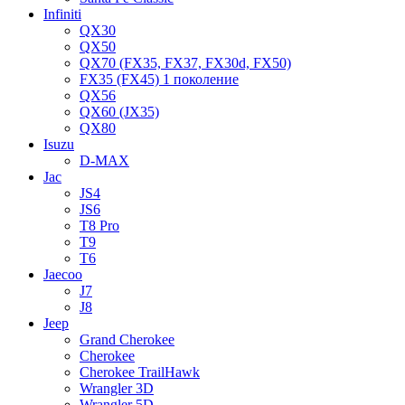
Infiniti
QX30
QX50
QX70 (FX35, FX37, FX30d, FX50)
FX35 (FX45) 1 поколение
QX56
QX60 (JX35)
QX80
Isuzu
D-MAX
Jac
JS4
JS6
T8 Pro
T9
T6
Jaecoo
J7
J8
Jeep
Grand Cherokee
Cherokee
Cherokee TrailHawk
Wrangler 3D
Wrangler 5D