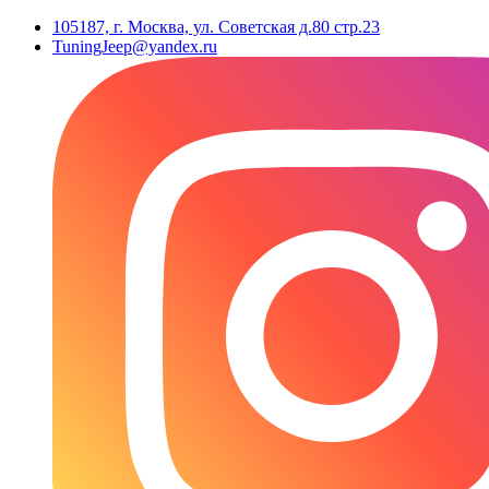
105187, г. Москва, ул. Советская д.80 стр.23
TuningJeep@yandex.ru