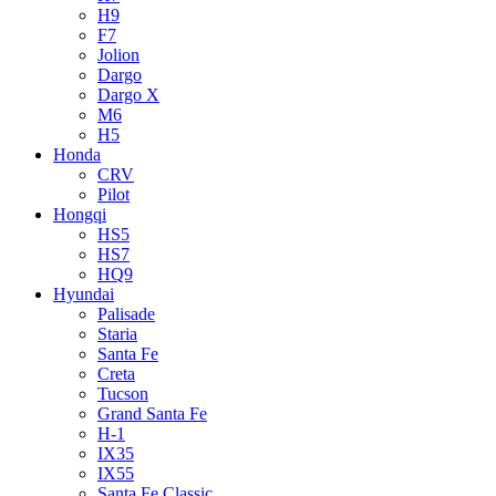
H9
F7
Jolion
Dargo
Dargo X
M6
H5
Honda
CRV
Pilot
Hongqi
HS5
HS7
HQ9
Hyundai
Palisade
Staria
Santa Fe
Creta
Tucson
Grand Santa Fe
H-1
IX35
IX55
Santa Fe Classic