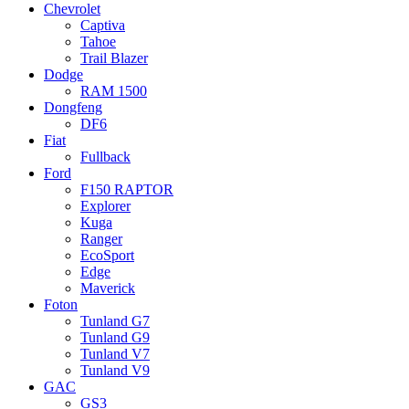
Chevrolet
Captiva
Tahoe
Trail Blazer
Dodge
RAM 1500
Dongfeng
DF6
Fiat
Fullback
Ford
F150 RAPTOR
Explorer
Kuga
Ranger
EcoSport
Edge
Maverick
Foton
Tunland G7
Tunland G9
Tunland V7
Tunland V9
GAC
GS3