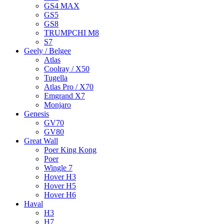
GS4 MAX
GS5
GS8
TRUMPCHI M8
S7
Geely / Belgee
Atlas
Coolray / X50
Tugella
Atlas Pro / X70
Emgrand X7
Monjaro
Genesis
GV70
GV80
Great Wall
Poer King Kong
Poer
Wingle 7
Hover H3
Hover H5
Hover H6
Haval
H3
H7