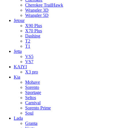
Cherokee TrailHawk
Wrangler 3D
Wrangler 5D
Jetour
X90 Plus
X70 Plus
Dashing
T2
T1
Jetta
VS5
VS7
KAIYI
X3 pro
Kia
Mohave
Sorento
Sportage
Seltos
Carnival
Sorento Prime
Soul
Lada
Granta