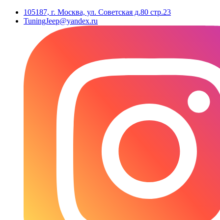
105187, г. Москва, ул. Советская д.80 стр.23
TuningJeep@yandex.ru