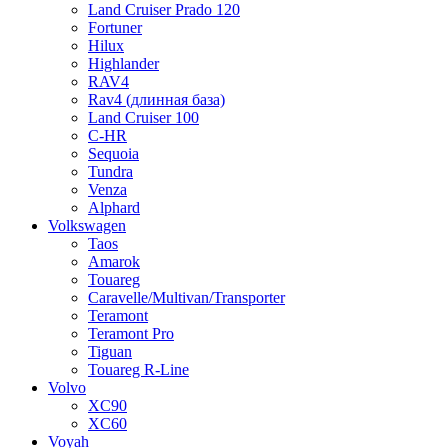
Land Cruiser Prado 120
Fortuner
Hilux
Highlander
RAV4
Rav4 (длинная база)
Land Cruiser 100
C-HR
Sequoia
Tundra
Venza
Alphard
Volkswagen
Taos
Amarok
Touareg
Caravelle/Multivan/Transporter
Teramont
Teramont Pro
Tiguan
Touareg R-Line
Volvo
XC90
XC60
Voyah