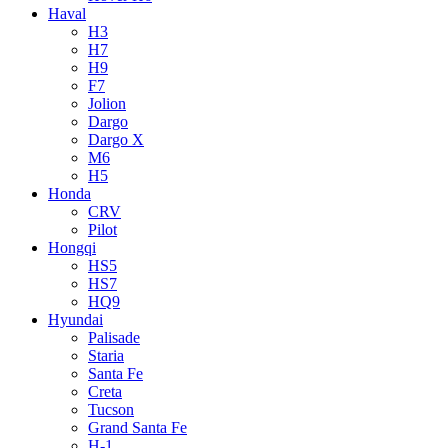
Haval
H3
H7
H9
F7
Jolion
Dargo
Dargo X
M6
H5
Honda
CRV
Pilot
Hongqi
HS5
HS7
HQ9
Hyundai
Palisade
Staria
Santa Fe
Creta
Tucson
Grand Santa Fe
H-1