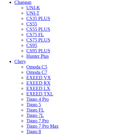
Changan
UNI-K
UNI-T
CS35 PLUS
CS55
CS55 PLUS
CS75 FL
CS75 PLUS
CS95
CS95 PLUS
Hunter Plus
Chery
Omoda C5
Omoda C7
EXEED VX
EXEED RX
EXEED LX
EXEED TXL
Tiggo 4 Pro
Tiggo 5
Tiggo FL
Tiggo 7L
Tiggo 7 Pro
Tiggo 7 Pro Max
Tiggo 8