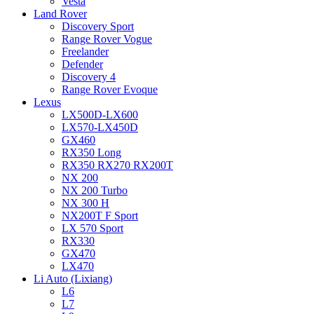
Vesta
Land Rover
Discovery Sport
Range Rover Vogue
Freelander
Defender
Discovery 4
Range Rover Evoque
Lexus
LX500D-LX600
LX570-LX450D
GX460
RX350 Long
RX350 RX270 RX200T
NX 200
NX 200 Turbo
NX 300 H
NX200T F Sport
LX 570 Sport
RX330
GX470
LX470
Li Auto (Lixiang)
L6
L7