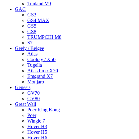
Tunland V9
GAC
GS3
GS4 MAX
GS5
GS8
TRUMPCHI M8
S7
Geely / Belgee
Atlas
Coolray / X50
Tugella
Atlas Pro / X70
Emgrand X7
Monjaro
Genesis
GV70
GV80
Great Wall
Poer King Kong
Poer
Wingle 7
Hover H3
Hover H5
Hover H6