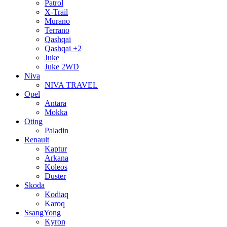
Patrol
X-Trail
Murano
Terrano
Qashqai
Qashqai +2
Juke
Juke 2WD
Niva
NIVA TRAVEL
Opel
Antara
Mokka
Oting
Paladin
Renault
Kaptur
Arkana
Koleos
Duster
Skoda
Kodiaq
Karoq
SsangYong
Kyron