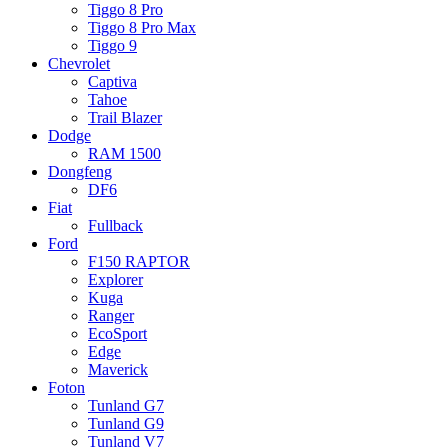
Tiggo 8 Pro
Tiggo 8 Pro Max
Tiggo 9
Chevrolet
Captiva
Tahoe
Trail Blazer
Dodge
RAM 1500
Dongfeng
DF6
Fiat
Fullback
Ford
F150 RAPTOR
Explorer
Kuga
Ranger
EcoSport
Edge
Maverick
Foton
Tunland G7
Tunland G9
Tunland V7