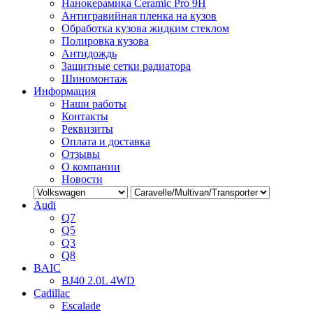
Нанокерамика Ceramic Pro 9H
Антигравийная пленка на кузов
Обработка кузова жидким стеклом
Полировка кузова
Антидождь
Защитные сетки радиатора
Шиномонтаж
Информация
Наши работы
Контакты
Реквизиты
Оплата и доставка
Отзывы
О компании
Новости
Audi
Q7
Q5
Q3
Q8
BAIC
BJ40 2.0L 4WD
Cadillac
Escalade