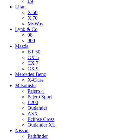
L9
Lifan
X 60
X 70
MyWay
Lynk & Co
08
900
Mazda
BT 50
CX-5
CX 7
CX 9
Mercedes-Benz
X-Class
Mitsubishi
Pajero 4
Pajero Sport
L200
Outlander
ASX
Eclipse Cross
Outlander XL
Nissan
Pathfinder