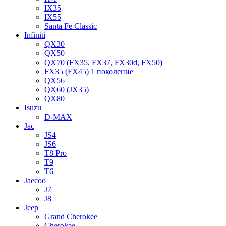
IX35
IX55
Santa Fe Classic
Infiniti
QX30
QX50
QX70 (FX35, FX37, FX30d, FX50)
FX35 (FX45) 1 поколение
QX56
QX60 (JX35)
QX80
Isuzu
D-MAX
Jac
JS4
JS6
T8 Pro
T9
T6
Jaecoo
J7
J8
Jeep
Grand Cherokee
Cherokee