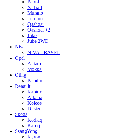
Patrol
X-Trail
Murano
Terrano
Qashqai
Qashqai +2
Juke
Juke 2WD
Niva
NIVA TRAVEL
Opel
Antara
Mokka
Oting
Paladin
Renault
Kaptur
Arkana
Koleos
Duster
Skoda
Kodiaq
Karoq
SsangYong
Kyron