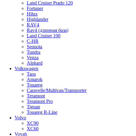
Land Cruiser Prado 120
Fortuner
Hilux
Highlander
RAV4
Rav4 (длинная база)
Land Cruiser 100
C-HR
Sequoia
Tundra
Venza
Alphard
Volkswagen
Taos
Amarok
Touareg
Caravelle/Multivan/Transporter
Teramont
Teramont Pro
Tiguan
Touareg R-Line
Volvo
XC90
XC60
Voyah