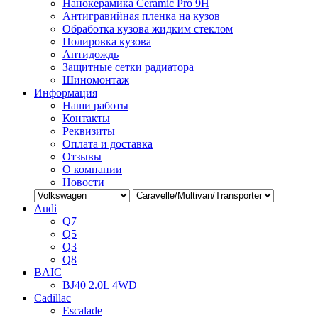
Нанокерамика Ceramic Pro 9H
Антигравийная пленка на кузов
Обработка кузова жидким стеклом
Полировка кузова
Антидождь
Защитные сетки радиатора
Шиномонтаж
Информация
Наши работы
Контакты
Реквизиты
Оплата и доставка
Отзывы
О компании
Новости
Audi
Q7
Q5
Q3
Q8
BAIC
BJ40 2.0L 4WD
Cadillac
Escalade