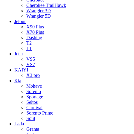
Cherokee TrailHawk
Wrangler 3D
Wrangler 5D
Jetour
X90 Plus
X70 Plus
Dashing
T2
T1
Jetta
VS5
VS7
KAIYI
X3 pro
Kia
Mohave
Sorento
Sportage
Seltos
Carnival
Sorento Prime
Soul
Lada
Granta