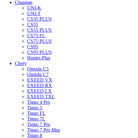
Changan
UNI-K
UNI-T
CS35 PLUS
CS55
CS55 PLUS
CS75 FL
CS75 PLUS
CS95
CS95 PLUS
Hunter Plus
Chery
Omoda C5
Omoda C7
EXEED VX
EXEED RX
EXEED LX
EXEED TXL
Tiggo 4 Pro
Tiggo 5
Tiggo FL
Tiggo 7L
Tiggo 7 Pro
Tiggo 7 Pro Max
Tiggo 8