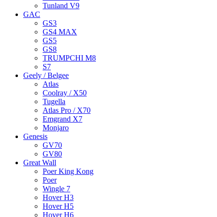
Tunland V9
GAC
GS3
GS4 MAX
GS5
GS8
TRUMPCHI M8
S7
Geely / Belgee
Atlas
Coolray / X50
Tugella
Atlas Pro / X70
Emgrand X7
Monjaro
Genesis
GV70
GV80
Great Wall
Poer King Kong
Poer
Wingle 7
Hover H3
Hover H5
Hover H6