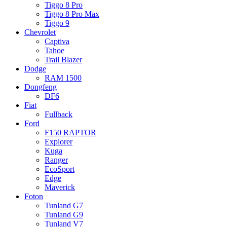
Tiggo 8 Pro
Tiggo 8 Pro Max
Tiggo 9
Chevrolet
Captiva
Tahoe
Trail Blazer
Dodge
RAM 1500
Dongfeng
DF6
Fiat
Fullback
Ford
F150 RAPTOR
Explorer
Kuga
Ranger
EcoSport
Edge
Maverick
Foton
Tunland G7
Tunland G9
Tunland V7