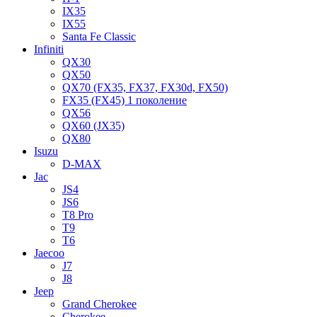
IX35
IX55
Santa Fe Classic
Infiniti
QX30
QX50
QX70 (FX35, FX37, FX30d, FX50)
FX35 (FX45) 1 поколение
QX56
QX60 (JX35)
QX80
Isuzu
D-MAX
Jac
JS4
JS6
T8 Pro
T9
T6
Jaecoo
J7
J8
Jeep
Grand Cherokee
Cherokee