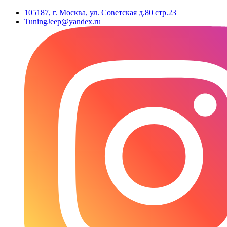
105187, г. Москва, ул. Советская д.80 стр.23
TuningJeep@yandex.ru