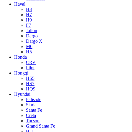
Haval
H3
H7
H9
F7
Jolion
Dargo
Dargo X
M6
H5
Honda
CRV
Pilot
Hongqi
HS5
HS7
HQ9
Hyundai
Palisade
Staria
Santa Fe
Creta
Tucson
Grand Santa Fe
H-1