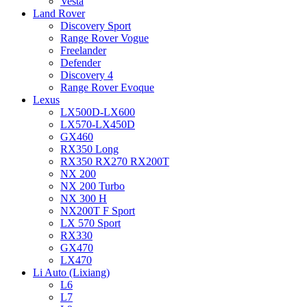
Vesta
Land Rover
Discovery Sport
Range Rover Vogue
Freelander
Defender
Discovery 4
Range Rover Evoque
Lexus
LX500D-LX600
LX570-LX450D
GX460
RX350 Long
RX350 RX270 RX200T
NX 200
NX 200 Turbo
NX 300 H
NX200T F Sport
LX 570 Sport
RX330
GX470
LX470
Li Auto (Lixiang)
L6
L7