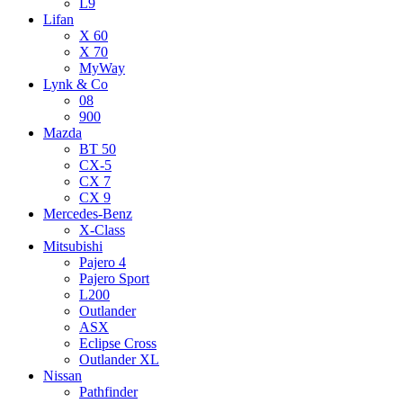
L9
Lifan
X 60
X 70
MyWay
Lynk & Co
08
900
Mazda
BT 50
CX-5
CX 7
CX 9
Mercedes-Benz
X-Class
Mitsubishi
Pajero 4
Pajero Sport
L200
Outlander
ASX
Eclipse Cross
Outlander XL
Nissan
Pathfinder