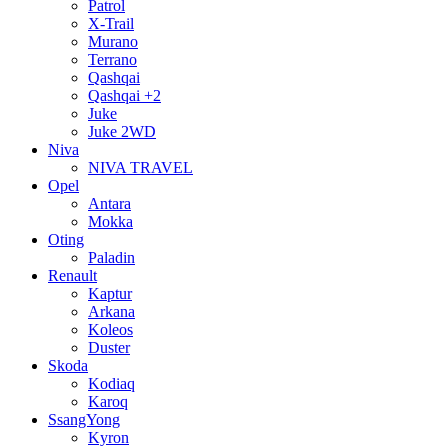
Patrol
X-Trail
Murano
Terrano
Qashqai
Qashqai +2
Juke
Juke 2WD
Niva
NIVA TRAVEL
Opel
Antara
Mokka
Oting
Paladin
Renault
Kaptur
Arkana
Koleos
Duster
Skoda
Kodiaq
Karoq
SsangYong
Kyron