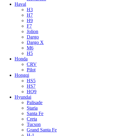
Haval
H3
H7
H9
F7
Jolion
Dargo
Dargo X
M6
H5
Honda
CRV
Pilot
Hongqi
HS5
HS7
HQ9
Hyundai
Palisade
Staria
Santa Fe
Creta
Tucson
Grand Santa Fe
H-1