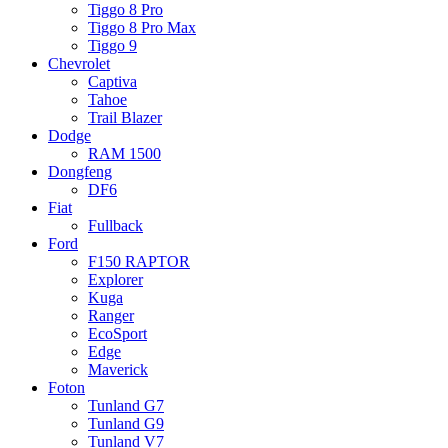
Tiggo 8 Pro
Tiggo 8 Pro Max
Tiggo 9
Chevrolet
Captiva
Tahoe
Trail Blazer
Dodge
RAM 1500
Dongfeng
DF6
Fiat
Fullback
Ford
F150 RAPTOR
Explorer
Kuga
Ranger
EcoSport
Edge
Maverick
Foton
Tunland G7
Tunland G9
Tunland V7