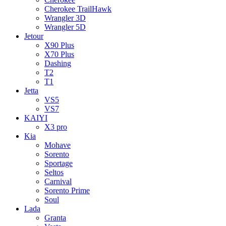
Cherokee TrailHawk
Wrangler 3D
Wrangler 5D
Jetour
X90 Plus
X70 Plus
Dashing
T2
T1
Jetta
VS5
VS7
KAIYI
X3 pro
Kia
Mohave
Sorento
Sportage
Seltos
Carnival
Sorento Prime
Soul
Lada
Granta