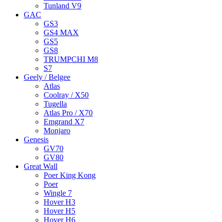
Tunland V9
GAC
GS3
GS4 MAX
GS5
GS8
TRUMPCHI M8
S7
Geely / Belgee
Atlas
Coolray / X50
Tugella
Atlas Pro / X70
Emgrand X7
Monjaro
Genesis
GV70
GV80
Great Wall
Poer King Kong
Poer
Wingle 7
Hover H3
Hover H5
Hover H6