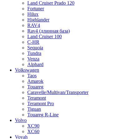
Land Cruiser Prado 120
Fortuner
Hilux
Highlander
RAV4
Rav4 (длинная база)
Land Cruiser 100
C-HR
Sequoia
Tundra
Venza
Alphard
Volkswagen
Taos
Amarok
Touareg
Caravelle/Multivan/Transporter
Teramont
Teramont Pro
Tiguan
Touareg R-Line
Volvo
XC90
XC60
Voyah