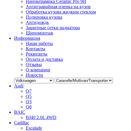
Нанокерамика Ceramic Pro 9H
Антигравийная пленка на кузов
Обработка кузова жидким стеклом
Полировка кузова
Антидождь
Защитные сетки радиатора
Шиномонтаж
Информация
Наши работы
Контакты
Реквизиты
Оплата и доставка
Отзывы
О компании
Новости
Audi
Q7
Q5
Q3
Q8
BAIC
BJ40 2.0L 4WD
Cadillac
Escalade