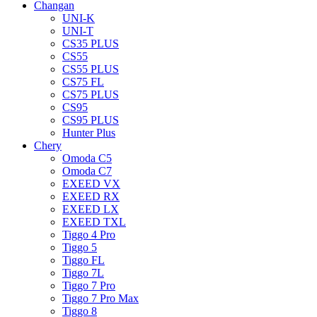
Changan
UNI-K
UNI-T
CS35 PLUS
CS55
CS55 PLUS
CS75 FL
CS75 PLUS
CS95
CS95 PLUS
Hunter Plus
Chery
Omoda C5
Omoda C7
EXEED VX
EXEED RX
EXEED LX
EXEED TXL
Tiggo 4 Pro
Tiggo 5
Tiggo FL
Tiggo 7L
Tiggo 7 Pro
Tiggo 7 Pro Max
Tiggo 8