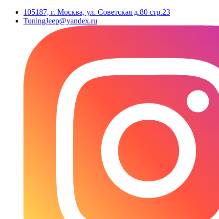
105187, г. Москва, ул. Советская д.80 стр.23
TuningJeep@yandex.ru