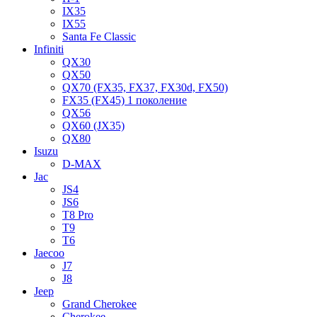
IX35
IX55
Santa Fe Classic
Infiniti
QX30
QX50
QX70 (FX35, FX37, FX30d, FX50)
FX35 (FX45) 1 поколение
QX56
QX60 (JX35)
QX80
Isuzu
D-MAX
Jac
JS4
JS6
T8 Pro
T9
T6
Jaecoo
J7
J8
Jeep
Grand Cherokee
Cherokee