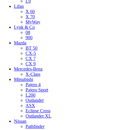
L9
Lifan
X 60
X 70
MyWay
Lynk & Co
08
900
Mazda
BT 50
CX-5
CX 7
CX 9
Mercedes-Benz
X-Class
Mitsubishi
Pajero 4
Pajero Sport
L200
Outlander
ASX
Eclipse Cross
Outlander XL
Nissan
Pathfinder