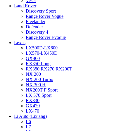
Vesta
Land Rover
Discovery Sport
Range Rover Vogue
Freelander
Defender
Discovery 4
Range Rover Evoque
Lexus
LX500D-LX600
LX570-LX450D
GX460
RX350 Long
RX350 RX270 RX200T
NX 200
NX 200 Turbo
NX 300 H
NX200T F Sport
LX 570 Sport
RX330
GX470
LX470
Li Auto (Lixiang)
L6
L7