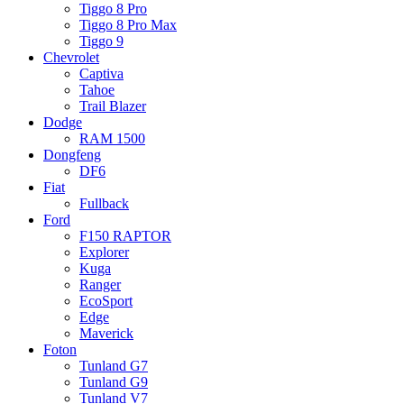
Tiggo 8 Pro
Tiggo 8 Pro Max
Tiggo 9
Chevrolet
Captiva
Tahoe
Trail Blazer
Dodge
RAM 1500
Dongfeng
DF6
Fiat
Fullback
Ford
F150 RAPTOR
Explorer
Kuga
Ranger
EcoSport
Edge
Maverick
Foton
Tunland G7
Tunland G9
Tunland V7