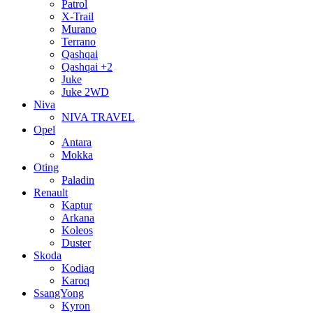
Patrol
X-Trail
Murano
Terrano
Qashqai
Qashqai +2
Juke
Juke 2WD
Niva
NIVA TRAVEL
Opel
Antara
Mokka
Oting
Paladin
Renault
Kaptur
Arkana
Koleos
Duster
Skoda
Kodiaq
Karoq
SsangYong
Kyron