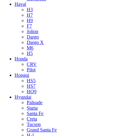
Haval
H3
H7
H9
F7
Jolion
Dargo
Dargo X
M6
H5
Honda
CRV
Pilot
Hongqi
HS5
HS7
HQ9
Hyundai
Palisade
Staria
Santa Fe
Creta
Tucson
Grand Santa Fe
H-1