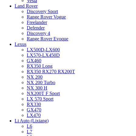
Vesta
Land Rover
Discovery Sport
Range Rover Vogue
Freelander
Defender
Discovery 4
Range Rover Evoque
Lexus
LX500D-LX600
LX570-LX450D
GX460
RX350 Long
RX350 RX270 RX200T
NX 200
NX 200 Turbo
NX 300 H
NX200T F Sport
LX 570 Sport
RX330
GX470
LX470
Li Auto (Lixiang)
L6
L7