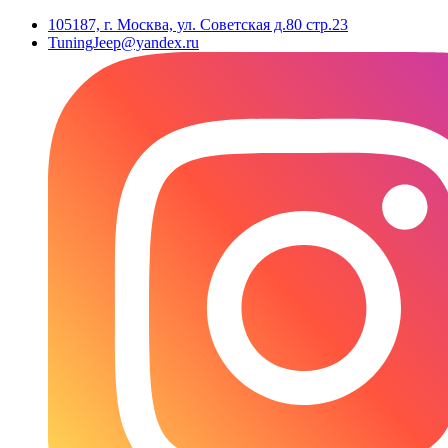
105187, г. Москва, ул. Советская д.80 стр.23
TuningJeep@yandex.ru