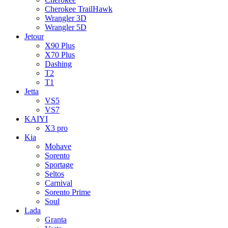
Cherokee TrailHawk
Wrangler 3D
Wrangler 5D
Jetour
X90 Plus
X70 Plus
Dashing
T2
T1
Jetta
VS5
VS7
KAIYI
X3 pro
Kia
Mohave
Sorento
Sportage
Seltos
Carnival
Sorento Prime
Soul
Lada
Granta