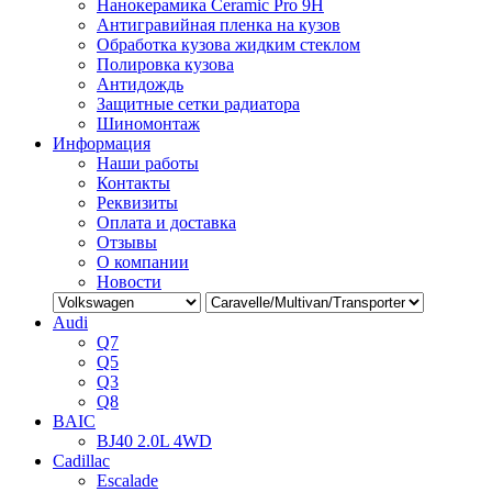
Нанокерамика Ceramic Pro 9H
Антигравийная пленка на кузов
Обработка кузова жидким стеклом
Полировка кузова
Антидождь
Защитные сетки радиатора
Шиномонтаж
Информация
Наши работы
Контакты
Реквизиты
Оплата и доставка
Отзывы
О компании
Новости
Audi
Q7
Q5
Q3
Q8
BAIC
BJ40 2.0L 4WD
Cadillac
Escalade