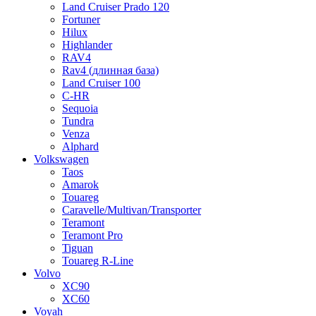
Land Cruiser Prado 120
Fortuner
Hilux
Highlander
RAV4
Rav4 (длинная база)
Land Cruiser 100
C-HR
Sequoia
Tundra
Venza
Alphard
Volkswagen
Taos
Amarok
Touareg
Caravelle/Multivan/Transporter
Teramont
Teramont Pro
Tiguan
Touareg R-Line
Volvo
XC90
XC60
Voyah