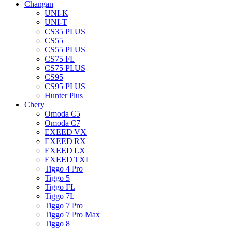
Changan
UNI-K
UNI-T
CS35 PLUS
CS55
CS55 PLUS
CS75 FL
CS75 PLUS
CS95
CS95 PLUS
Hunter Plus
Chery
Omoda C5
Omoda C7
EXEED VX
EXEED RX
EXEED LX
EXEED TXL
Tiggo 4 Pro
Tiggo 5
Tiggo FL
Tiggo 7L
Tiggo 7 Pro
Tiggo 7 Pro Max
Tiggo 8