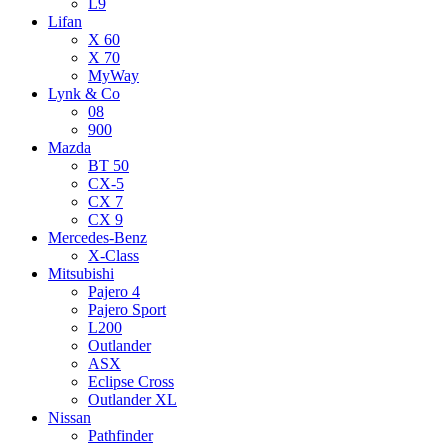
L9
Lifan
X 60
X 70
MyWay
Lynk & Co
08
900
Mazda
BT 50
CX-5
CX 7
CX 9
Mercedes-Benz
X-Class
Mitsubishi
Pajero 4
Pajero Sport
L200
Outlander
ASX
Eclipse Cross
Outlander XL
Nissan
Pathfinder