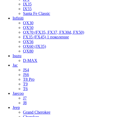
IX35
IX55
Santa Fe Classic
Infiniti
QX30
QX50
QX70 (FX35, FX37, FX30d, FX50)
FX35 (FX45) 1 поколение
QX56
QX60 (JX35)
QX80
Isuzu
D-MAX
Jac
JS4
JS6
T8 Pro
T9
T6
Jaecoo
J7
J8
Jeep
Grand Cherokee
Cherokee