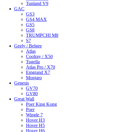
Tunland V9
GAC
GS3
GS4 MAX
GS5
GS8
TRUMPCHI M8
S7
Geely / Belgee
Atlas
Coolray / X50
Tugella
Atlas Pro / X70
Emgrand X7
Monjaro
Genesis
GV70
GV80
Great Wall
Poer King Kong
Poer
Wingle 7
Hover H3
Hover H5
Hover H6