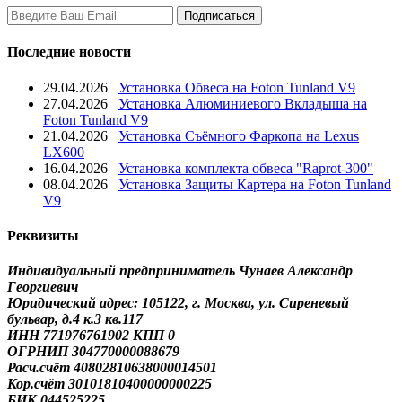
Последние новости
29.04.2026
Установка Обвеса на Foton Tunland V9
27.04.2026
Установка Алюминиевого Вкладыша на
Foton Tunland V9
21.04.2026
Установка Съёмного Фаркопа на Lexus
LX600
16.04.2026
Установка комплекта обвеса "Raprot-300"
08.04.2026
Установка Защиты Картера на Foton Tunland
V9
Реквизиты
Индивидуальный предприниматель Чунаев Александр
Георгиевич
Юридический адрес: 105122, г. Москва, ул. Сиреневый
бульвар, д.4 к.3 кв.117
ИНН 771976761902 КПП 0
ОГРНИП 304770000088679
Расч.счёт 40802810638000014501
Кор.счёт 30101810400000000225
БИК 044525225