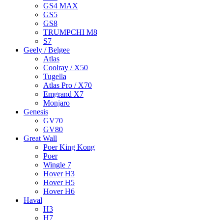
GS4 MAX
GS5
GS8
TRUMPCHI M8
S7
Geely / Belgee
Atlas
Coolray / X50
Tugella
Atlas Pro / X70
Emgrand X7
Monjaro
Genesis
GV70
GV80
Great Wall
Poer King Kong
Poer
Wingle 7
Hover H3
Hover H5
Hover H6
Haval
H3
H7