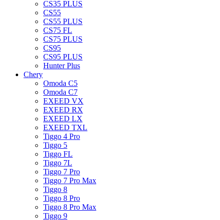
CS35 PLUS
CS55
CS55 PLUS
CS75 FL
CS75 PLUS
CS95
CS95 PLUS
Hunter Plus
Chery
Omoda C5
Omoda C7
EXEED VX
EXEED RX
EXEED LX
EXEED TXL
Tiggo 4 Pro
Tiggo 5
Tiggo FL
Tiggo 7L
Tiggo 7 Pro
Tiggo 7 Pro Max
Tiggo 8
Tiggo 8 Pro
Tiggo 8 Pro Max
Tiggo 9