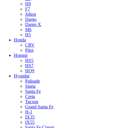
H9
F7
Jolion
Dargo
Dargo X
M6
H5
Honda
CRV
Pilot
Hongqi
HS5
HS7
HQ9
Hyundai
Palisade
Staria
Santa Fe
Creta
Tucson
Grand Santa Fe
H-1
IX35
IX55
Santa Fe Classic