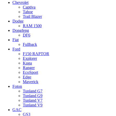
Chevrolet
Captiva
Tahoe
Trail Blazer
Dodge
RAM 1500
Dongfeng
DF6
Fiat
Fullback
Ford
F150 RAPTOR
Explorer
Kuga
Ranger
EcoSport
Edge
Maverick
Foton
Tunland G7
Tunland G9
Tunland V7
Tunland V9
GAC
GS3