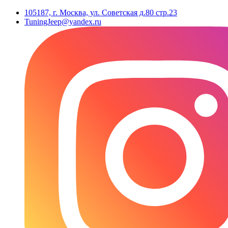
105187, г. Москва, ул. Советская д.80 стр.23
TuningJeep@yandex.ru