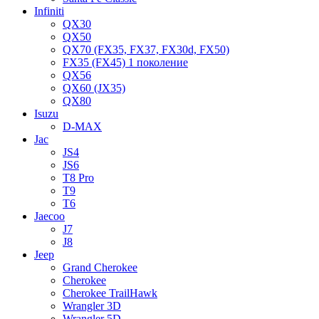
Infiniti
QX30
QX50
QX70 (FX35, FX37, FX30d, FX50)
FX35 (FX45) 1 поколение
QX56
QX60 (JX35)
QX80
Isuzu
D-MAX
Jac
JS4
JS6
T8 Pro
T9
T6
Jaecoo
J7
J8
Jeep
Grand Cherokee
Cherokee
Cherokee TrailHawk
Wrangler 3D
Wrangler 5D