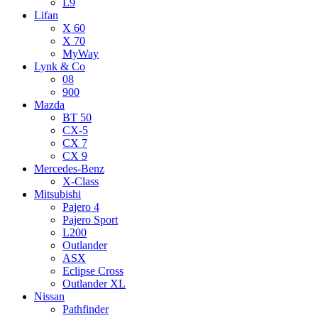
L9
Lifan
X 60
X 70
MyWay
Lynk & Co
08
900
Mazda
BT 50
CX-5
CX 7
CX 9
Mercedes-Benz
X-Class
Mitsubishi
Pajero 4
Pajero Sport
L200
Outlander
ASX
Eclipse Cross
Outlander XL
Nissan
Pathfinder