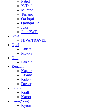
Patrol
X-Trail
Murano
Terrano
Qashqai
Qashqai +2
Juke
Juke 2WD
Niva
NIVA TRAVEL
Opel
Antara
Mokka
Oting
Paladin
Renault
Kaptur
Arkana
Koleos
Duster
Skoda
Kodiaq
Karoq
SsangYong
Kyron