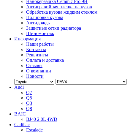
Нанокерамика Ceramic Pro 9H
Антигравийная пленка на кузов
Обработка кузова жидким стеклом
Полировка кузова
Антидождь
Защитные сетки радиатора
Шиномонтаж
Информация
Наши работы
Контакты
Реквизиты
Оплата и доставка
Отзывы
О компании
Новости
Audi
Q7
Q5
Q3
Q8
BAIC
BJ40 2.0L 4WD
Cadillac
Escalade