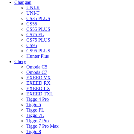
Changan
UNI-K
UNI-T
CS35 PLUS
CS55
CS55 PLUS
CS75 FL
CS75 PLUS
CS95
CS95 PLUS
Hunter Plus
Chery
Omoda C5
Omoda C7
EXEED VX
EXEED RX
EXEED LX
EXEED TXL
Tiggo 4 Pro
Tiggo 5
Tiggo FL
Tiggo 7L
Tiggo 7 Pro
Tiggo 7 Pro Max
Tiggo 8