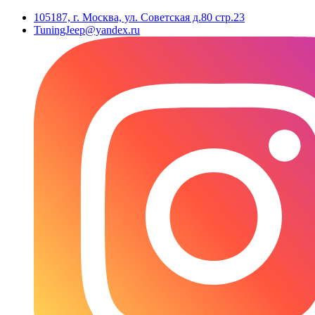
105187, г. Москва, ул. Советская д.80 стр.23
TuningJeep@yandex.ru