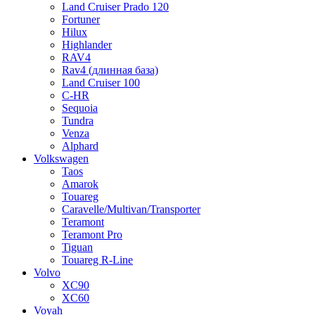
Land Cruiser Prado 120
Fortuner
Hilux
Highlander
RAV4
Rav4 (длинная база)
Land Cruiser 100
C-HR
Sequoia
Tundra
Venza
Alphard
Volkswagen
Taos
Amarok
Touareg
Caravelle/Multivan/Transporter
Teramont
Teramont Pro
Tiguan
Touareg R-Line
Volvo
XC90
XC60
Voyah