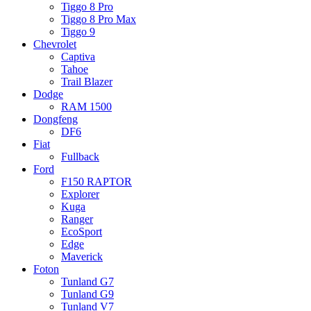
Tiggo 8 Pro
Tiggo 8 Pro Max
Tiggo 9
Chevrolet
Captiva
Tahoe
Trail Blazer
Dodge
RAM 1500
Dongfeng
DF6
Fiat
Fullback
Ford
F150 RAPTOR
Explorer
Kuga
Ranger
EcoSport
Edge
Maverick
Foton
Tunland G7
Tunland G9
Tunland V7