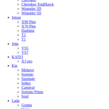
Cherokee TrailHawk
Wrangler 3D
Wrangler 5D
Jetour
X90 Plus
X70 Plus
Dashing
T2
T1
Jetta
VS5
VS7
KAIYI
X3 pro
Kia
Mohave
Sorento
Sportage
Seltos
Carnival
Sorento Prime
Soul
Lada
Granta