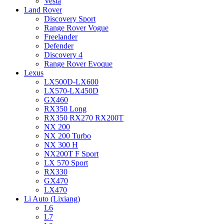
Vesta
Land Rover
Discovery Sport
Range Rover Vogue
Freelander
Defender
Discovery 4
Range Rover Evoque
Lexus
LX500D-LX600
LX570-LX450D
GX460
RX350 Long
RX350 RX270 RX200T
NX 200
NX 200 Turbo
NX 300 H
NX200T F Sport
LX 570 Sport
RX330
GX470
LX470
Li Auto (Lixiang)
L6
L7