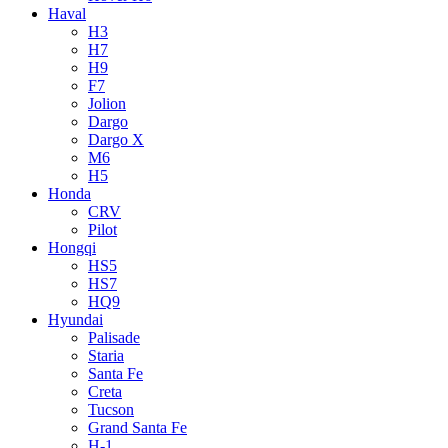
Haval
H3
H7
H9
F7
Jolion
Dargo
Dargo X
M6
H5
Honda
CRV
Pilot
Hongqi
HS5
HS7
HQ9
Hyundai
Palisade
Staria
Santa Fe
Creta
Tucson
Grand Santa Fe
H-1