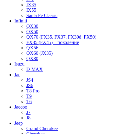
IX35
IX55
Santa Fe Classic
Infiniti
QX30
QX50
QX70 (FX35, FX37, FX30d, FX50)
FX35 (FX45) 1 поколение
QX56
QX60 (JX35)
QX80
Isuzu
D-MAX
Jac
JS4
JS6
T8 Pro
T9
T6
Jaecoo
J7
J8
Jeep
Grand Cherokee
Cherokee