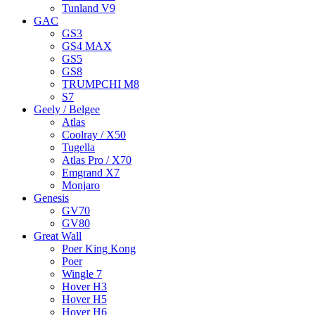
Tunland V9
GAC
GS3
GS4 MAX
GS5
GS8
TRUMPCHI M8
S7
Geely / Belgee
Atlas
Coolray / X50
Tugella
Atlas Pro / X70
Emgrand X7
Monjaro
Genesis
GV70
GV80
Great Wall
Poer King Kong
Poer
Wingle 7
Hover H3
Hover H5
Hover H6