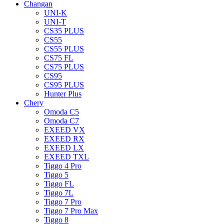
Changan
UNI-K
UNI-T
CS35 PLUS
CS55
CS55 PLUS
CS75 FL
CS75 PLUS
CS95
CS95 PLUS
Hunter Plus
Chery
Omoda C5
Omoda C7
EXEED VX
EXEED RX
EXEED LX
EXEED TXL
Tiggo 4 Pro
Tiggo 5
Tiggo FL
Tiggo 7L
Tiggo 7 Pro
Tiggo 7 Pro Max
Tiggo 8