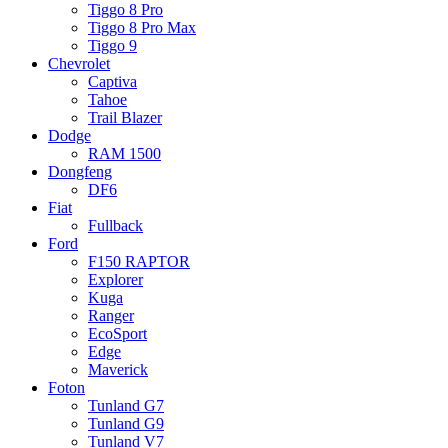
Tiggo 8 Pro
Tiggo 8 Pro Max
Tiggo 9
Chevrolet
Captiva
Tahoe
Trail Blazer
Dodge
RAM 1500
Dongfeng
DF6
Fiat
Fullback
Ford
F150 RAPTOR
Explorer
Kuga
Ranger
EcoSport
Edge
Maverick
Foton
Tunland G7
Tunland G9
Tunland V7