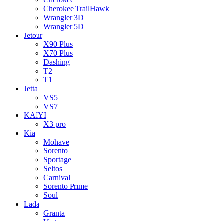
Cherokee TrailHawk
Wrangler 3D
Wrangler 5D
Jetour
X90 Plus
X70 Plus
Dashing
T2
T1
Jetta
VS5
VS7
KAIYI
X3 pro
Kia
Mohave
Sorento
Sportage
Seltos
Carnival
Sorento Prime
Soul
Lada
Granta