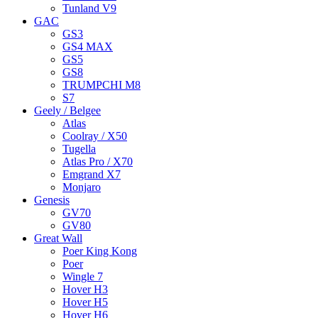
Tunland V9
GAC
GS3
GS4 MAX
GS5
GS8
TRUMPCHI M8
S7
Geely / Belgee
Atlas
Coolray / X50
Tugella
Atlas Pro / X70
Emgrand X7
Monjaro
Genesis
GV70
GV80
Great Wall
Poer King Kong
Poer
Wingle 7
Hover H3
Hover H5
Hover H6