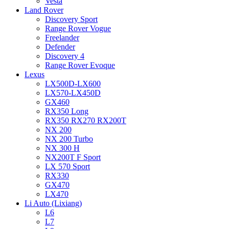
Vesta
Land Rover
Discovery Sport
Range Rover Vogue
Freelander
Defender
Discovery 4
Range Rover Evoque
Lexus
LX500D-LX600
LX570-LX450D
GX460
RX350 Long
RX350 RX270 RX200T
NX 200
NX 200 Turbo
NX 300 H
NX200T F Sport
LX 570 Sport
RX330
GX470
LX470
Li Auto (Lixiang)
L6
L7