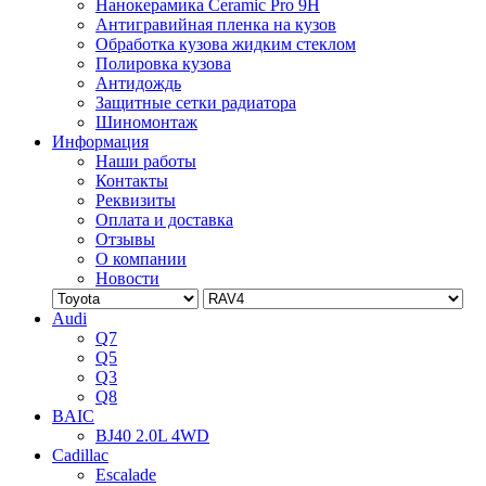
Нанокерамика Ceramic Pro 9H
Антигравийная пленка на кузов
Обработка кузова жидким стеклом
Полировка кузова
Антидождь
Защитные сетки радиатора
Шиномонтаж
Информация
Наши работы
Контакты
Реквизиты
Оплата и доставка
Отзывы
О компании
Новости
Audi
Q7
Q5
Q3
Q8
BAIC
BJ40 2.0L 4WD
Cadillac
Escalade