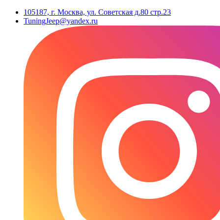
105187, г. Москва, ул. Советская д.80 стр.23
TuningJeep@yandex.ru