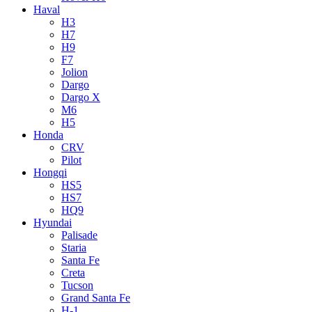
Haval
H3
H7
H9
F7
Jolion
Dargo
Dargo X
M6
H5
Honda
CRV
Pilot
Hongqi
HS5
HS7
HQ9
Hyundai
Palisade
Staria
Santa Fe
Creta
Tucson
Grand Santa Fe
H-1