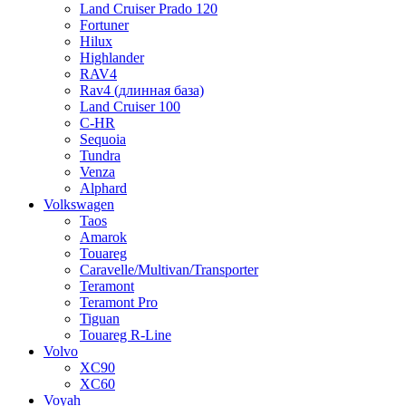
Land Cruiser Prado 120
Fortuner
Hilux
Highlander
RAV4
Rav4 (длинная база)
Land Cruiser 100
C-HR
Sequoia
Tundra
Venza
Alphard
Volkswagen
Taos
Amarok
Touareg
Caravelle/Multivan/Transporter
Teramont
Teramont Pro
Tiguan
Touareg R-Line
Volvo
XC90
XC60
Voyah