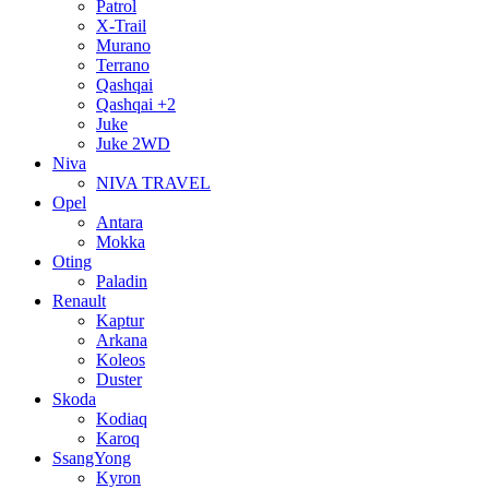
Patrol
X-Trail
Murano
Terrano
Qashqai
Qashqai +2
Juke
Juke 2WD
Niva
NIVA TRAVEL
Opel
Antara
Mokka
Oting
Paladin
Renault
Kaptur
Arkana
Koleos
Duster
Skoda
Kodiaq
Karoq
SsangYong
Kyron