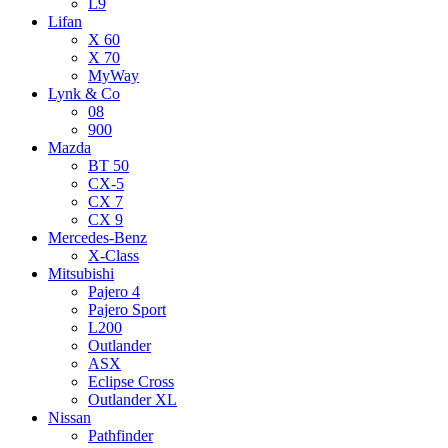
L9
Lifan
X 60
X 70
MyWay
Lynk & Co
08
900
Mazda
BT 50
CX-5
CX 7
CX 9
Mercedes-Benz
X-Class
Mitsubishi
Pajero 4
Pajero Sport
L200
Outlander
ASX
Eclipse Cross
Outlander XL
Nissan
Pathfinder