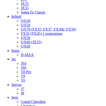
IX35
IX55
Santa Fe Classic
Infiniti
QX30
QX50
QX70 (FX35, FX37, FX30d, FX50)
FX35 (FX45) 1 поколение
QX56
QX60 (JX35)
QX80
Isuzu
D-MAX
Jac
JS4
JS6
T8 Pro
T9
T6
Jaecoo
J7
J8
Jeep
Grand Cherokee
Cherokee