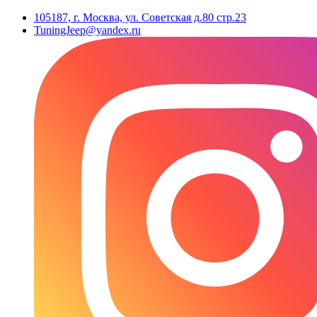
105187, г. Москва, ул. Советская д.80 стр.23
TuningJeep@yandex.ru