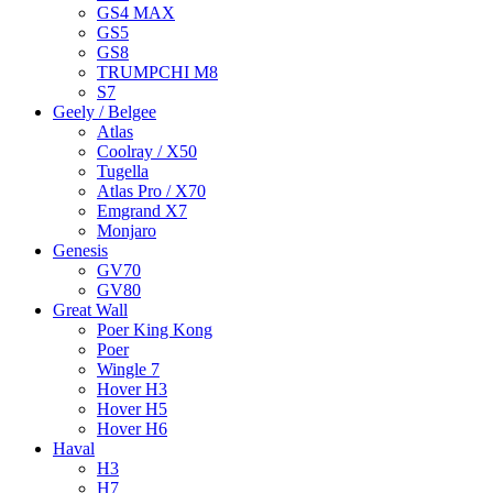
GS4 MAX
GS5
GS8
TRUMPCHI M8
S7
Geely / Belgee
Atlas
Coolray / X50
Tugella
Atlas Pro / X70
Emgrand X7
Monjaro
Genesis
GV70
GV80
Great Wall
Poer King Kong
Poer
Wingle 7
Hover H3
Hover H5
Hover H6
Haval
H3
H7