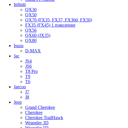
Infiniti
QX30
QX50
QX70 (FX35, FX37, FX30d, FX50)
FX35 (FX45) 1 поколение
QX56
QX60 (JX35)
QX80
Isuzu
D-MAX
Jac
JS4
JS6
T8 Pro
T9
T6
Jaecoo
J7
J8
Jeep
Grand Cherokee
Cherokee
Cherokee TrailHawk
Wrangler 3D
Wrangler 5D