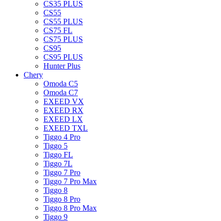
CS35 PLUS
CS55
CS55 PLUS
CS75 FL
CS75 PLUS
CS95
CS95 PLUS
Hunter Plus
Chery
Omoda C5
Omoda C7
EXEED VX
EXEED RX
EXEED LX
EXEED TXL
Tiggo 4 Pro
Tiggo 5
Tiggo FL
Tiggo 7L
Tiggo 7 Pro
Tiggo 7 Pro Max
Tiggo 8
Tiggo 8 Pro
Tiggo 8 Pro Max
Tiggo 9