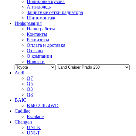
Полировка кузова
Антидождь
Защитные сетки радиатора
Шиномонтаж
Информация
Наши работы
Контакты
Реквизиты
Оплата и доставка
Отзывы
О компании
Новости
Audi
Q7
Q5
Q3
Q8
BAIC
BJ40 2.0L 4WD
Cadillac
Escalade
Changan
UNI-K
UNI-T