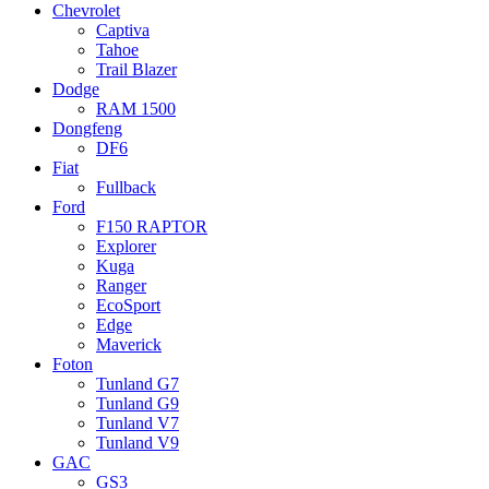
Chevrolet
Captiva
Tahoe
Trail Blazer
Dodge
RAM 1500
Dongfeng
DF6
Fiat
Fullback
Ford
F150 RAPTOR
Explorer
Kuga
Ranger
EcoSport
Edge
Maverick
Foton
Tunland G7
Tunland G9
Tunland V7
Tunland V9
GAC
GS3