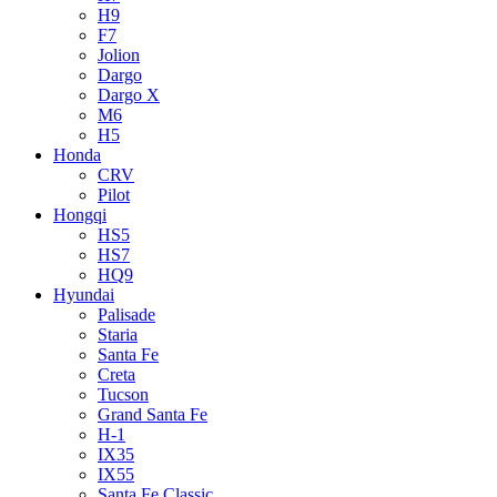
H9
F7
Jolion
Dargo
Dargo X
M6
H5
Honda
CRV
Pilot
Hongqi
HS5
HS7
HQ9
Hyundai
Palisade
Staria
Santa Fe
Creta
Tucson
Grand Santa Fe
H-1
IX35
IX55
Santa Fe Classic