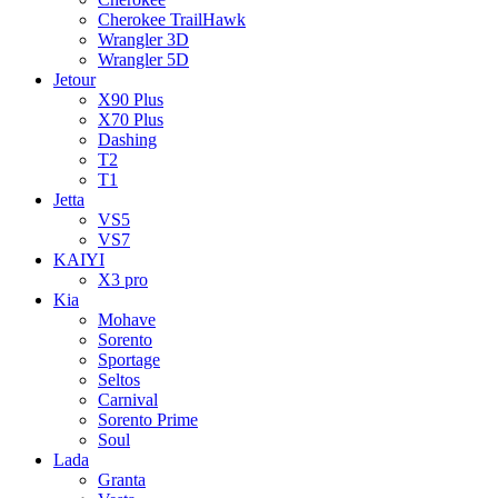
Cherokee TrailHawk
Wrangler 3D
Wrangler 5D
Jetour
X90 Plus
X70 Plus
Dashing
T2
T1
Jetta
VS5
VS7
KAIYI
X3 pro
Kia
Mohave
Sorento
Sportage
Seltos
Carnival
Sorento Prime
Soul
Lada
Granta