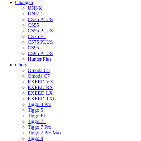
Changan
UNI-K
UNI-T
CS35 PLUS
CS55
CS55 PLUS
CS75 FL
CS75 PLUS
CS95
CS95 PLUS
Hunter Plus
Chery
Omoda C5
Omoda C7
EXEED VX
EXEED RX
EXEED LX
EXEED TXL
Tiggo 4 Pro
Tiggo 5
Tiggo FL
Tiggo 7L
Tiggo 7 Pro
Tiggo 7 Pro Max
Tiggo 8