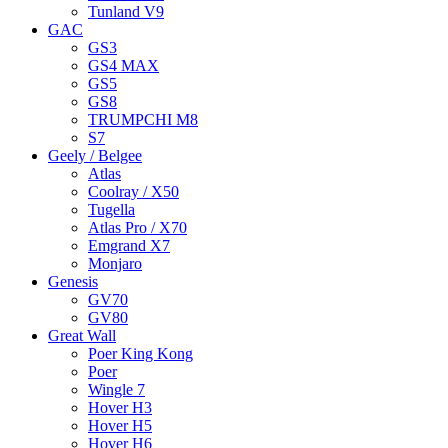
Tunland V9
GAC
GS3
GS4 MAX
GS5
GS8
TRUMPCHI M8
S7
Geely / Belgee
Atlas
Coolray / X50
Tugella
Atlas Pro / X70
Emgrand X7
Monjaro
Genesis
GV70
GV80
Great Wall
Poer King Kong
Poer
Wingle 7
Hover H3
Hover H5
Hover H6