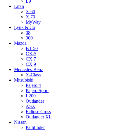
L9
Lifan
X 60
X 70
MyWay
Lynk & Co
08
900
Mazda
BT 50
CX-5
CX 7
CX 9
Mercedes-Benz
X-Class
Mitsubishi
Pajero 4
Pajero Sport
L200
Outlander
ASX
Eclipse Cross
Outlander XL
Nissan
Pathfinder