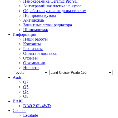
Нанокерамика Ceramic Pro 9H
Антигравийная пленка на кузов
Обработка кузова жидким стеклом
Полировка кузова
Антидождь
Защитные сетки радиатора
Шиномонтаж
Информация
Наши работы
Контакты
Реквизиты
Оплата и доставка
Отзывы
О компании
Новости
Audi
Q7
Q5
Q3
Q8
BAIC
BJ40 2.0L 4WD
Cadillac
Escalade