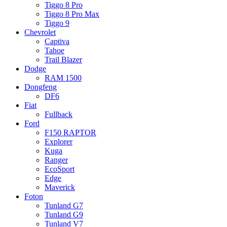
Tiggo 8 Pro
Tiggo 8 Pro Max
Tiggo 9
Chevrolet
Captiva
Tahoe
Trail Blazer
Dodge
RAM 1500
Dongfeng
DF6
Fiat
Fullback
Ford
F150 RAPTOR
Explorer
Kuga
Ranger
EcoSport
Edge
Maverick
Foton
Tunland G7
Tunland G9
Tunland V7