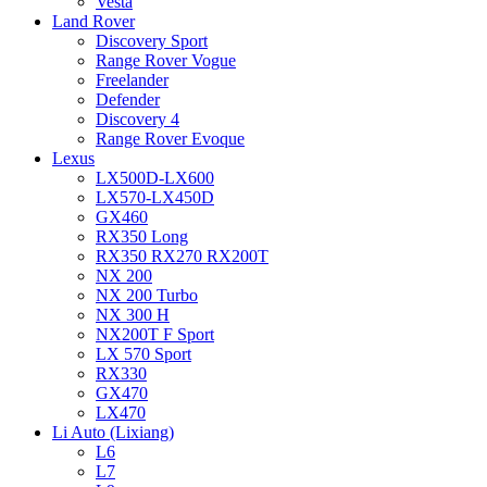
Vesta
Land Rover
Discovery Sport
Range Rover Vogue
Freelander
Defender
Discovery 4
Range Rover Evoque
Lexus
LX500D-LX600
LX570-LX450D
GX460
RX350 Long
RX350 RX270 RX200T
NX 200
NX 200 Turbo
NX 300 H
NX200T F Sport
LX 570 Sport
RX330
GX470
LX470
Li Auto (Lixiang)
L6
L7