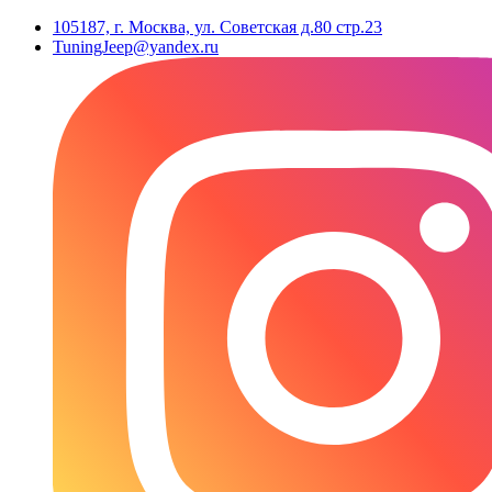
105187, г. Москва, ул. Советская д.80 стр.23
TuningJeep@yandex.ru