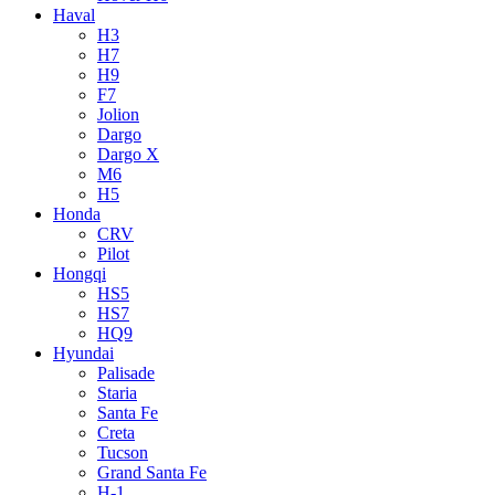
Haval
H3
H7
H9
F7
Jolion
Dargo
Dargo X
M6
H5
Honda
CRV
Pilot
Hongqi
HS5
HS7
HQ9
Hyundai
Palisade
Staria
Santa Fe
Creta
Tucson
Grand Santa Fe
H-1