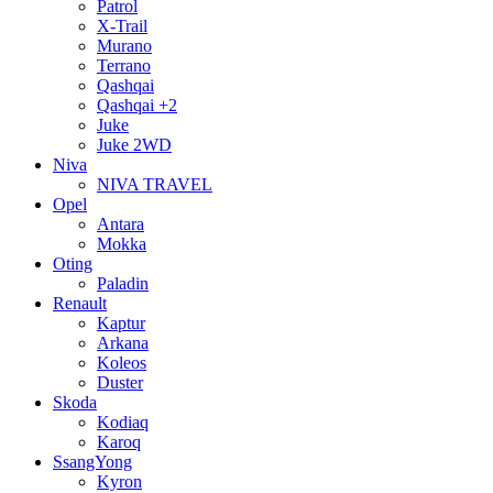
Patrol
X-Trail
Murano
Terrano
Qashqai
Qashqai +2
Juke
Juke 2WD
Niva
NIVA TRAVEL
Opel
Antara
Mokka
Oting
Paladin
Renault
Kaptur
Arkana
Koleos
Duster
Skoda
Kodiaq
Karoq
SsangYong
Kyron