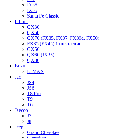
IX35
IX55
Santa Fe Classic
Infiniti
QX30
QX50
QX70 (FX35, FX37, FX30d, FX50)
FX35 (FX45) 1 поколение
QX56
QX60 (JX35)
QX80
Isuzu
D-MAX
Jac
JS4
JS6
T8 Pro
T9
T6
Jaecoo
J7
J8
Jeep
Grand Cherokee
Cherokee