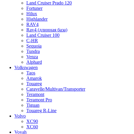
Land Cruiser Prado 120
Fortuner
Hilux
Highlander
RAV4
Rav4 (длинная база)
Land Cruiser 100
C-HR
Sequoia
Tundra
Venza
Alphard
Volkswagen
Taos
Amarok
Touareg
Caravelle/Multivan/Transporter
Teramont
Teramont Pro
Tiguan
Touareg R-Line
Volvo
XC90
XC60
Voyah