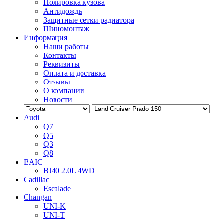
Полировка кузова
Антидождь
Защитные сетки радиатора
Шиномонтаж
Информация
Наши работы
Контакты
Реквизиты
Оплата и доставка
Отзывы
О компании
Новости
Audi
Q7
Q5
Q3
Q8
BAIC
BJ40 2.0L 4WD
Cadillac
Escalade
Changan
UNI-K
UNI-T