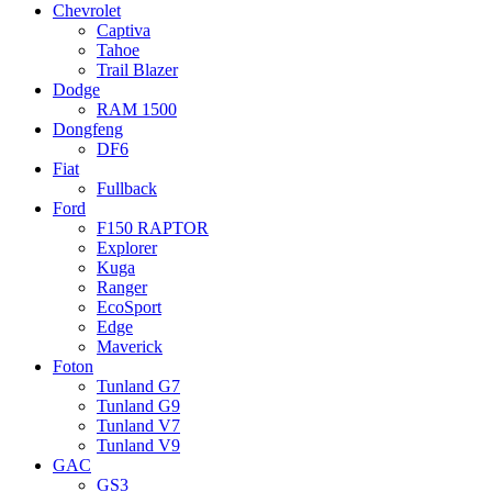
Chevrolet
Captiva
Tahoe
Trail Blazer
Dodge
RAM 1500
Dongfeng
DF6
Fiat
Fullback
Ford
F150 RAPTOR
Explorer
Kuga
Ranger
EcoSport
Edge
Maverick
Foton
Tunland G7
Tunland G9
Tunland V7
Tunland V9
GAC
GS3