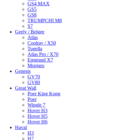
GS4 MAX
GS5
GS8
TRUMPCHI M8
S7
Geely / Belgee
Atlas
Coolray / X50
Tugella
Atlas Pro / X70
Emgrand X7
Monjaro
Genesis
GV70
GV80
Great Wall
Poer King Kong
Poer
Wingle 7
Hover H3
Hover H5
Hover H6
Haval
H3
H7