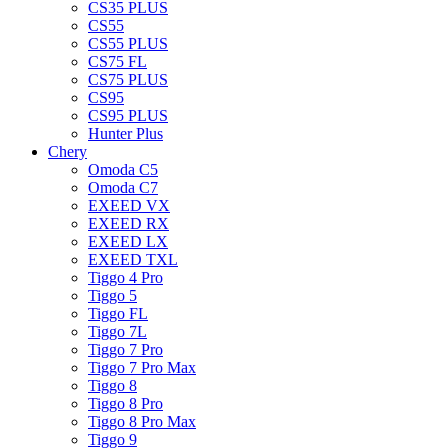
CS35 PLUS
CS55
CS55 PLUS
CS75 FL
CS75 PLUS
CS95
CS95 PLUS
Hunter Plus
Chery
Omoda C5
Omoda C7
EXEED VX
EXEED RX
EXEED LX
EXEED TXL
Tiggo 4 Pro
Tiggo 5
Tiggo FL
Tiggo 7L
Tiggo 7 Pro
Tiggo 7 Pro Max
Tiggo 8
Tiggo 8 Pro
Tiggo 8 Pro Max
Tiggo 9