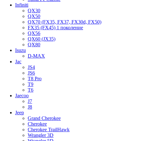
Infiniti
QX30
QX50
QX70 (FX35, FX37, FX30d, FX50)
FX35 (FX45) 1 поколение
QX56
QX60 (JX35)
QX80
Isuzu
D-MAX
Jac
JS4
JS6
T8 Pro
T9
T6
Jaecoo
J7
J8
Jeep
Grand Cherokee
Cherokee
Cherokee TrailHawk
Wrangler 3D
Wrangler 5D