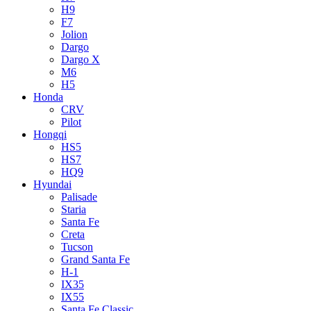
H9
F7
Jolion
Dargo
Dargo X
M6
H5
Honda
CRV
Pilot
Hongqi
HS5
HS7
HQ9
Hyundai
Palisade
Staria
Santa Fe
Creta
Tucson
Grand Santa Fe
H-1
IX35
IX55
Santa Fe Classic