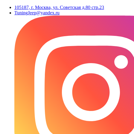
105187, г. Москва, ул. Советская д.80 стр.23
TuningJeep@yandex.ru