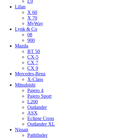
L9
Lifan
X 60
X 70
MyWay
Lynk & Co
08
900
Mazda
BT 50
CX-5
CX 7
CX 9
Mercedes-Benz
X-Class
Mitsubishi
Pajero 4
Pajero Sport
L200
Outlander
ASX
Eclipse Cross
Outlander XL
Nissan
Pathfinder