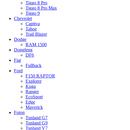
Tiggo 8 Pro
Tiggo 8 Pro Max
Tiggo 9
Chevrolet
Captiva
Tahoe
Trail Blazer
Dodge
RAM 1500
Dongfeng
DF6
Fiat
Fullback
Ford
F150 RAPTOR
Explorer
Kuga
Ranger
EcoSport
Edge
Maverick
Foton
Tunland G7
Tunland G9
Tunland V7