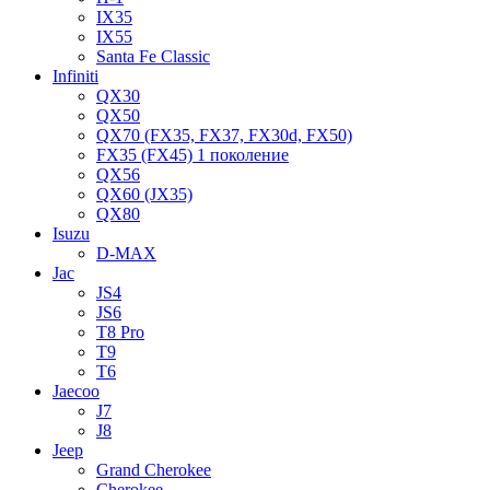
IX35
IX55
Santa Fe Classic
Infiniti
QX30
QX50
QX70 (FX35, FX37, FX30d, FX50)
FX35 (FX45) 1 поколение
QX56
QX60 (JX35)
QX80
Isuzu
D-MAX
Jac
JS4
JS6
T8 Pro
T9
T6
Jaecoo
J7
J8
Jeep
Grand Cherokee
Cherokee