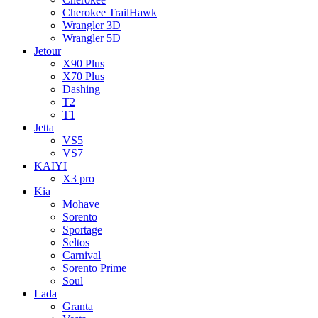
Cherokee TrailHawk
Wrangler 3D
Wrangler 5D
Jetour
X90 Plus
X70 Plus
Dashing
T2
T1
Jetta
VS5
VS7
KAIYI
X3 pro
Kia
Mohave
Sorento
Sportage
Seltos
Carnival
Sorento Prime
Soul
Lada
Granta