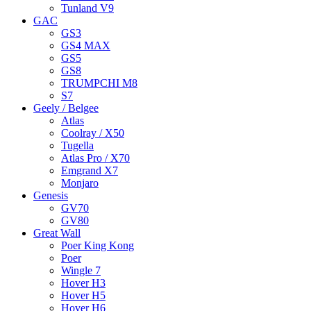
Tunland V9
GAC
GS3
GS4 MAX
GS5
GS8
TRUMPCHI M8
S7
Geely / Belgee
Atlas
Coolray / X50
Tugella
Atlas Pro / X70
Emgrand X7
Monjaro
Genesis
GV70
GV80
Great Wall
Poer King Kong
Poer
Wingle 7
Hover H3
Hover H5
Hover H6