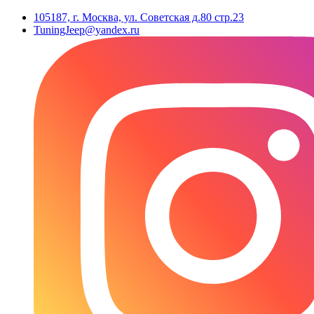
105187, г. Москва, ул. Советская д.80 стр.23
TuningJeep@yandex.ru