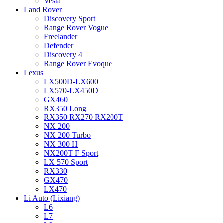
Vesta
Land Rover
Discovery Sport
Range Rover Vogue
Freelander
Defender
Discovery 4
Range Rover Evoque
Lexus
LX500D-LX600
LX570-LX450D
GX460
RX350 Long
RX350 RX270 RX200T
NX 200
NX 200 Turbo
NX 300 H
NX200T F Sport
LX 570 Sport
RX330
GX470
LX470
Li Auto (Lixiang)
L6
L7