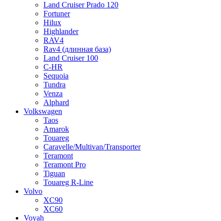
Land Cruiser Prado 120
Fortuner
Hilux
Highlander
RAV4
Rav4 (длинная база)
Land Cruiser 100
C-HR
Sequoia
Tundra
Venza
Alphard
Volkswagen
Taos
Amarok
Touareg
Caravelle/Multivan/Transporter
Teramont
Teramont Pro
Tiguan
Touareg R-Line
Volvo
XC90
XC60
Voyah