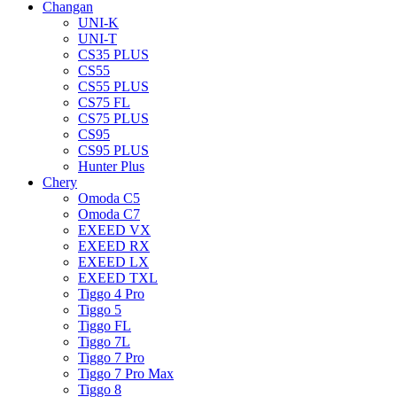
Changan
UNI-K
UNI-T
CS35 PLUS
CS55
CS55 PLUS
CS75 FL
CS75 PLUS
CS95
CS95 PLUS
Hunter Plus
Chery
Omoda C5
Omoda C7
EXEED VX
EXEED RX
EXEED LX
EXEED TXL
Tiggo 4 Pro
Tiggo 5
Tiggo FL
Tiggo 7L
Tiggo 7 Pro
Tiggo 7 Pro Max
Tiggo 8