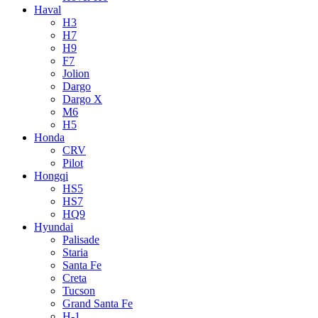
Haval
H3
H7
H9
F7
Jolion
Dargo
Dargo X
M6
H5
Honda
CRV
Pilot
Hongqi
HS5
HS7
HQ9
Hyundai
Palisade
Staria
Santa Fe
Creta
Tucson
Grand Santa Fe
H-1