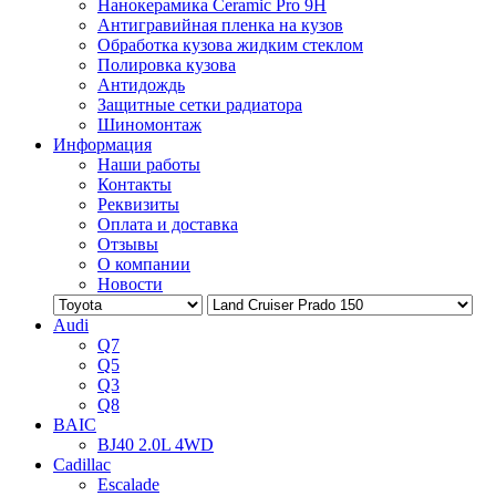
Нанокерамика Ceramic Pro 9H
Антигравийная пленка на кузов
Обработка кузова жидким стеклом
Полировка кузова
Антидождь
Защитные сетки радиатора
Шиномонтаж
Информация
Наши работы
Контакты
Реквизиты
Оплата и доставка
Отзывы
О компании
Новости
Audi
Q7
Q5
Q3
Q8
BAIC
BJ40 2.0L 4WD
Cadillac
Escalade