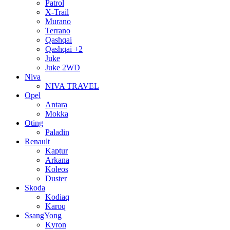
Patrol
X-Trail
Murano
Terrano
Qashqai
Qashqai +2
Juke
Juke 2WD
Niva
NIVA TRAVEL
Opel
Antara
Mokka
Oting
Paladin
Renault
Kaptur
Arkana
Koleos
Duster
Skoda
Kodiaq
Karoq
SsangYong
Kyron