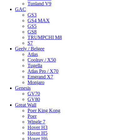
Tunland V9
GAC
GS3
GS4 MAX
GS5
GS8
TRUMPCHI M8
S7
Geely / Belgee
Atlas
Coolray / X50
Tugella
Atlas Pro / X70
Emgrand X7
Monjaro
Genesis
GV70
GV80
Great Wall
Poer King Kong
Poer
Wingle 7
Hover H3
Hover H5
Hover H6