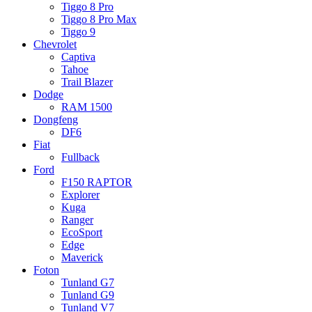
Tiggo 8 Pro
Tiggo 8 Pro Max
Tiggo 9
Chevrolet
Captiva
Tahoe
Trail Blazer
Dodge
RAM 1500
Dongfeng
DF6
Fiat
Fullback
Ford
F150 RAPTOR
Explorer
Kuga
Ranger
EcoSport
Edge
Maverick
Foton
Tunland G7
Tunland G9
Tunland V7