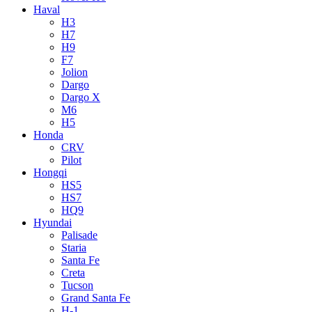
Haval
H3
H7
H9
F7
Jolion
Dargo
Dargo X
M6
H5
Honda
CRV
Pilot
Hongqi
HS5
HS7
HQ9
Hyundai
Palisade
Staria
Santa Fe
Creta
Tucson
Grand Santa Fe
H-1