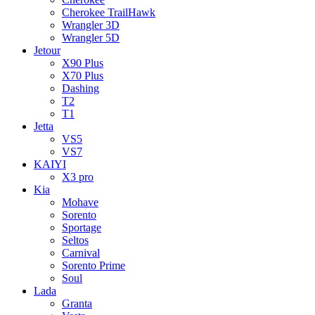
Cherokee TrailHawk
Wrangler 3D
Wrangler 5D
Jetour
X90 Plus
X70 Plus
Dashing
T2
T1
Jetta
VS5
VS7
KAIYI
X3 pro
Kia
Mohave
Sorento
Sportage
Seltos
Carnival
Sorento Prime
Soul
Lada
Granta