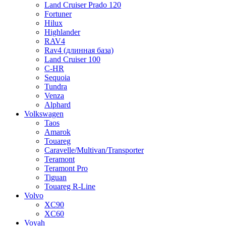
Land Cruiser Prado 120
Fortuner
Hilux
Highlander
RAV4
Rav4 (длинная база)
Land Cruiser 100
C-HR
Sequoia
Tundra
Venza
Alphard
Volkswagen
Taos
Amarok
Touareg
Caravelle/Multivan/Transporter
Teramont
Teramont Pro
Tiguan
Touareg R-Line
Volvo
XC90
XC60
Voyah