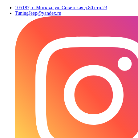
105187, г. Москва, ул. Советская д.80 стр.23
TuningJeep@yandex.ru