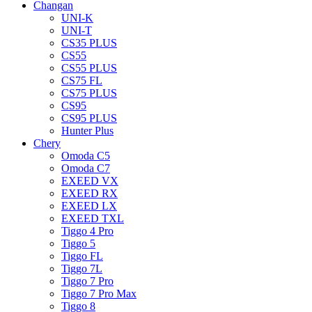
Changan
UNI-K
UNI-T
CS35 PLUS
CS55
CS55 PLUS
CS75 FL
CS75 PLUS
CS95
CS95 PLUS
Hunter Plus
Chery
Omoda C5
Omoda C7
EXEED VX
EXEED RX
EXEED LX
EXEED TXL
Tiggo 4 Pro
Tiggo 5
Tiggo FL
Tiggo 7L
Tiggo 7 Pro
Tiggo 7 Pro Max
Tiggo 8