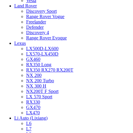
Vesta
Land Rover
Discovery Sport
Range Rover Vogue
Freelander
Defender
Discovery 4
Range Rover Evoque
Lexus
LX500D-LX600
LX570-LX450D
GX460
RX350 Long
RX350 RX270 RX200T
NX 200
NX 200 Turbo
NX 300 H
NX200T F Sport
LX 570 Sport
RX330
GX470
LX470
Li Auto (Lixiang)
L6
L7