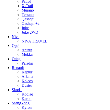
Patrol
X-Trail
Murano
Terrano
Qashqai
Qashqai +2
Juke
Juke 2WD
Niva
NIVA TRAVEL
Opel
Antara
Mokka
Oting
Paladin
Renault
Kaptur
Arkana
Koleos
Duster
Skoda
Kodiaq
Karoq
SsangYong
Kyron