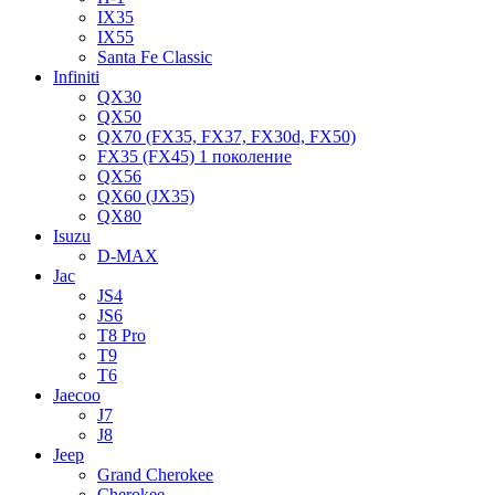
IX35
IX55
Santa Fe Classic
Infiniti
QX30
QX50
QX70 (FX35, FX37, FX30d, FX50)
FX35 (FX45) 1 поколение
QX56
QX60 (JX35)
QX80
Isuzu
D-MAX
Jac
JS4
JS6
T8 Pro
T9
T6
Jaecoo
J7
J8
Jeep
Grand Cherokee
Cherokee