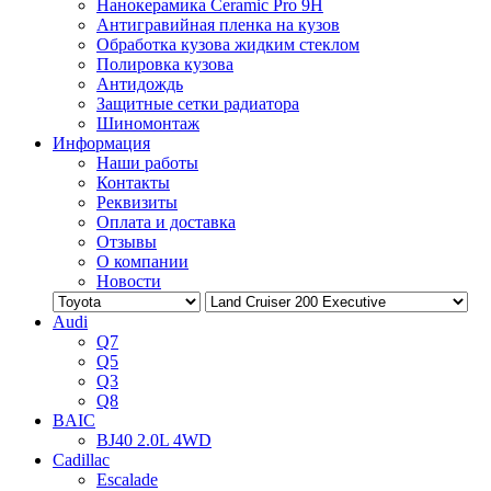
Нанокерамика Ceramic Pro 9H
Антигравийная пленка на кузов
Обработка кузова жидким стеклом
Полировка кузова
Антидождь
Защитные сетки радиатора
Шиномонтаж
Информация
Наши работы
Контакты
Реквизиты
Оплата и доставка
Отзывы
О компании
Новости
Audi
Q7
Q5
Q3
Q8
BAIC
BJ40 2.0L 4WD
Cadillac
Escalade