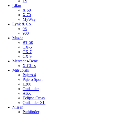
L9
Lifan
X 60
X 70
MyWay
Lynk & Co
08
900
Mazda
BT 50
CX-5
CX 7
CX 9
Mercedes-Benz
X-Class
Mitsubishi
Pajero 4
Pajero Sport
L200
Outlander
ASX
Eclipse Cross
Outlander XL
Nissan
Pathfinder