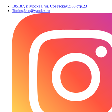
105187, г. Москва, ул. Советская д.80 стр.23
TuningJeep@yandex.ru