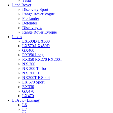
Vesta
Land Rover
Discovery Sport
Range Rover Vogue
Freelander
Defender
Discovery 4
Range Rover Evoque
Lexus
LX500D-LX600
LX570-LX450D
GX460
RX350 Long
RX350 RX270 RX200T
NX 200
NX 200 Turbo
NX 300 H
NX200T F Sport
LX 570 Sport
RX330
GX470
LX470
Li Auto (Lixiang)
L6
L7