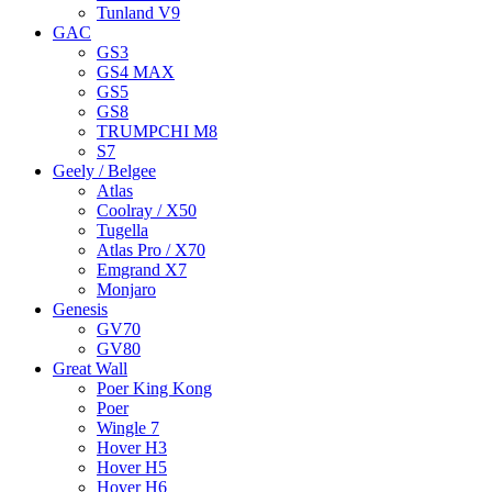
Tunland V9
GAC
GS3
GS4 MAX
GS5
GS8
TRUMPCHI M8
S7
Geely / Belgee
Atlas
Coolray / X50
Tugella
Atlas Pro / X70
Emgrand X7
Monjaro
Genesis
GV70
GV80
Great Wall
Poer King Kong
Poer
Wingle 7
Hover H3
Hover H5
Hover H6