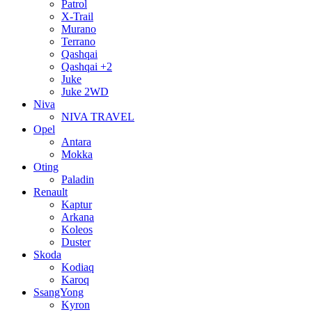
Patrol
X-Trail
Murano
Terrano
Qashqai
Qashqai +2
Juke
Juke 2WD
Niva
NIVA TRAVEL
Opel
Antara
Mokka
Oting
Paladin
Renault
Kaptur
Arkana
Koleos
Duster
Skoda
Kodiaq
Karoq
SsangYong
Kyron