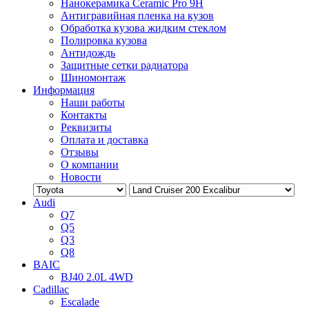
Нанокерамика Ceramic Pro 9H
Антигравийная пленка на кузов
Обработка кузова жидким стеклом
Полировка кузова
Антидождь
Защитные сетки радиатора
Шиномонтаж
Информация
Наши работы
Контакты
Реквизиты
Оплата и доставка
Отзывы
О компании
Новости
Audi
Q7
Q5
Q3
Q8
BAIC
BJ40 2.0L 4WD
Cadillac
Escalade