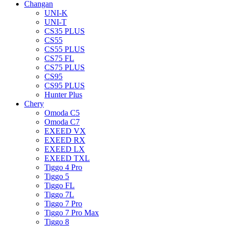
Changan
UNI-K
UNI-T
CS35 PLUS
CS55
CS55 PLUS
CS75 FL
CS75 PLUS
CS95
CS95 PLUS
Hunter Plus
Chery
Omoda C5
Omoda C7
EXEED VX
EXEED RX
EXEED LX
EXEED TXL
Tiggo 4 Pro
Tiggo 5
Tiggo FL
Tiggo 7L
Tiggo 7 Pro
Tiggo 7 Pro Max
Tiggo 8