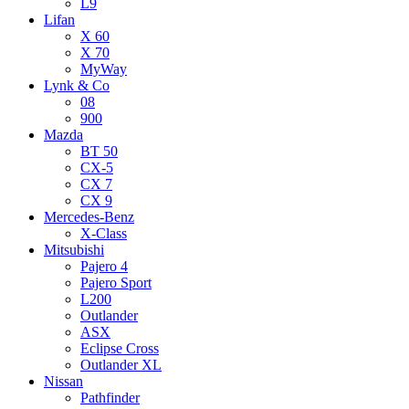
L9
Lifan
X 60
X 70
MyWay
Lynk & Co
08
900
Mazda
BT 50
CX-5
CX 7
CX 9
Mercedes-Benz
X-Class
Mitsubishi
Pajero 4
Pajero Sport
L200
Outlander
ASX
Eclipse Cross
Outlander XL
Nissan
Pathfinder