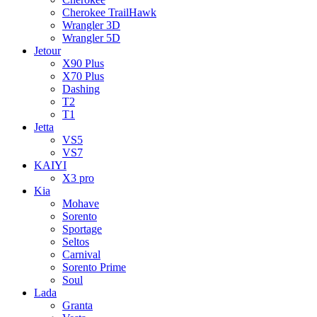
Cherokee TrailHawk
Wrangler 3D
Wrangler 5D
Jetour
X90 Plus
X70 Plus
Dashing
T2
T1
Jetta
VS5
VS7
KAIYI
X3 pro
Kia
Mohave
Sorento
Sportage
Seltos
Carnival
Sorento Prime
Soul
Lada
Granta