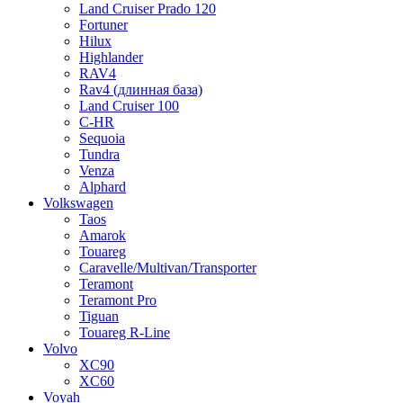
Land Cruiser Prado 120
Fortuner
Hilux
Highlander
RAV4
Rav4 (длинная база)
Land Cruiser 100
C-HR
Sequoia
Tundra
Venza
Alphard
Volkswagen
Taos
Amarok
Touareg
Caravelle/Multivan/Transporter
Teramont
Teramont Pro
Tiguan
Touareg R-Line
Volvo
XC90
XC60
Voyah