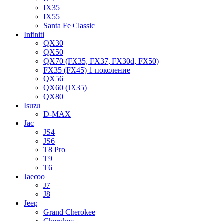
IX35
IX55
Santa Fe Classic
Infiniti
QX30
QX50
QX70 (FX35, FX37, FX30d, FX50)
FX35 (FX45) 1 поколение
QX56
QX60 (JX35)
QX80
Isuzu
D-MAX
Jac
JS4
JS6
T8 Pro
T9
T6
Jaecoo
J7
J8
Jeep
Grand Cherokee
Cherokee