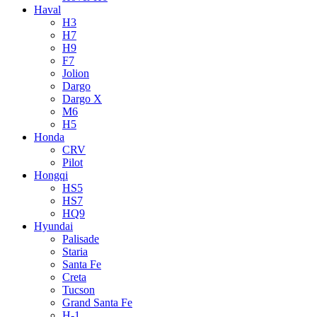
Haval
H3
H7
H9
F7
Jolion
Dargo
Dargo X
M6
H5
Honda
CRV
Pilot
Hongqi
HS5
HS7
HQ9
Hyundai
Palisade
Staria
Santa Fe
Creta
Tucson
Grand Santa Fe
H-1