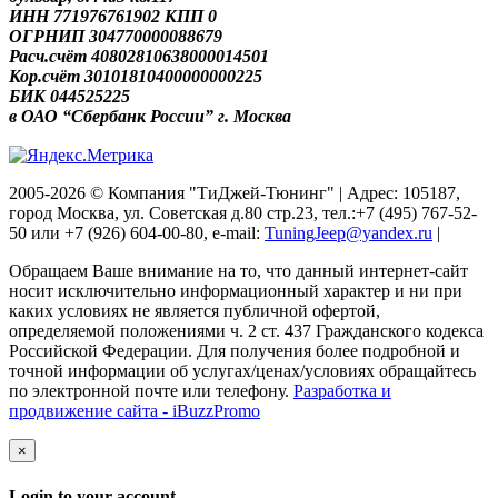
ИНН 771976761902 КПП 0
ОГРНИП 304770000088679
Расч.счёт 40802810638000014501
Кор.счёт 30101810400000000225
БИК 044525225
в ОАО “Сбербанк России” г. Москва
2005-2026 © Компания "ТиДжей-Тюнинг" | Адрес: 105187,
город Москва, ул. Советская д.80 стр.23, тел.:+7 (495) 767-52-
50 или +7 (926) 604-00-80, e-mail:
TuningJeep@yandex.ru
|
Обращаем Ваше внимание на то, что данный интернет-сайт
носит исключительно информационный характер и ни при
каких условиях не является публичной офертой,
определяемой положениями ч. 2 ст. 437 Гражданского кодекса
Российской Федерации. Для получения более подробной и
точной информации об услугах/ценах/условиях обращайтесь
по электронной почте или телефону.
Разработка и
продвижение сайта - iBuzzPromo
×
Login to your account