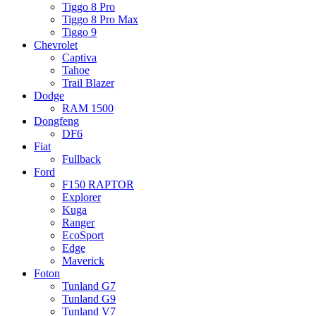
Tiggo 8 Pro
Tiggo 8 Pro Max
Tiggo 9
Chevrolet
Captiva
Tahoe
Trail Blazer
Dodge
RAM 1500
Dongfeng
DF6
Fiat
Fullback
Ford
F150 RAPTOR
Explorer
Kuga
Ranger
EcoSport
Edge
Maverick
Foton
Tunland G7
Tunland G9
Tunland V7