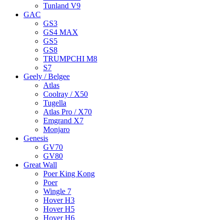
Tunland V9
GAC
GS3
GS4 MAX
GS5
GS8
TRUMPCHI M8
S7
Geely / Belgee
Atlas
Coolray / X50
Tugella
Atlas Pro / X70
Emgrand X7
Monjaro
Genesis
GV70
GV80
Great Wall
Poer King Kong
Poer
Wingle 7
Hover H3
Hover H5
Hover H6