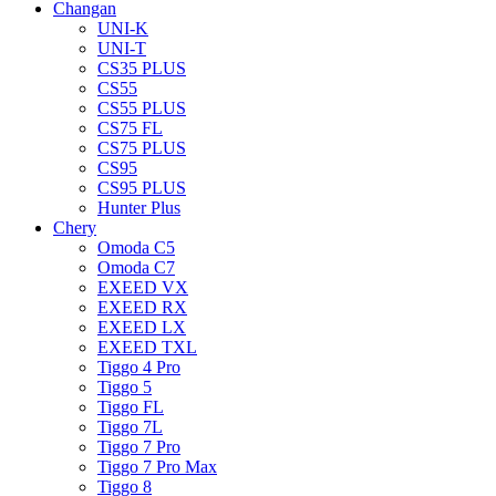
Changan
UNI-K
UNI-T
CS35 PLUS
CS55
CS55 PLUS
CS75 FL
CS75 PLUS
CS95
CS95 PLUS
Hunter Plus
Chery
Omoda C5
Omoda C7
EXEED VX
EXEED RX
EXEED LX
EXEED TXL
Tiggo 4 Pro
Tiggo 5
Tiggo FL
Tiggo 7L
Tiggo 7 Pro
Tiggo 7 Pro Max
Tiggo 8