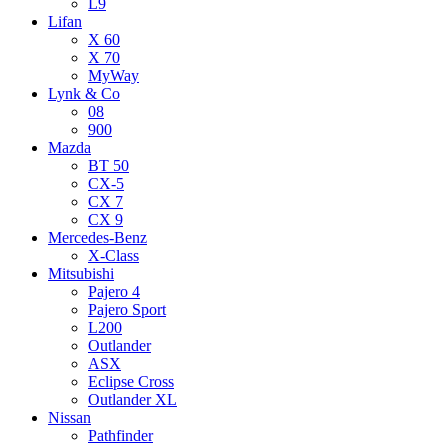
L9
Lifan
X 60
X 70
MyWay
Lynk & Co
08
900
Mazda
BT 50
CX-5
CX 7
CX 9
Mercedes-Benz
X-Class
Mitsubishi
Pajero 4
Pajero Sport
L200
Outlander
ASX
Eclipse Cross
Outlander XL
Nissan
Pathfinder