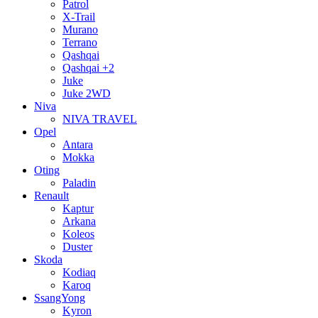
Patrol
X-Trail
Murano
Terrano
Qashqai
Qashqai +2
Juke
Juke 2WD
Niva
NIVA TRAVEL
Opel
Antara
Mokka
Oting
Paladin
Renault
Kaptur
Arkana
Koleos
Duster
Skoda
Kodiaq
Karoq
SsangYong
Kyron