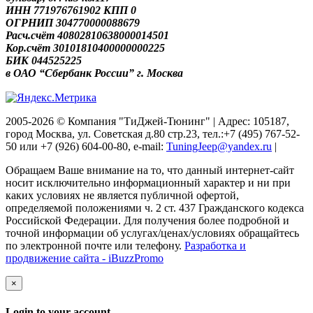
ИНН 771976761902 КПП 0
ОГРНИП 304770000088679
Расч.счёт 40802810638000014501
Кор.счёт 30101810400000000225
БИК 044525225
в ОАО “Сбербанк России” г. Москва
2005-2026 © Компания "ТиДжей-Тюнинг" | Адрес: 105187,
город Москва, ул. Советская д.80 стр.23, тел.:+7 (495) 767-52-
50 или +7 (926) 604-00-80, e-mail:
TuningJeep@yandex.ru
|
Обращаем Ваше внимание на то, что данный интернет-сайт
носит исключительно информационный характер и ни при
каких условиях не является публичной офертой,
определяемой положениями ч. 2 ст. 437 Гражданского кодекса
Российской Федерации. Для получения более подробной и
точной информации об услугах/ценах/условиях обращайтесь
по электронной почте или телефону.
Разработка и
продвижение сайта - iBuzzPromo
×
Login to your account