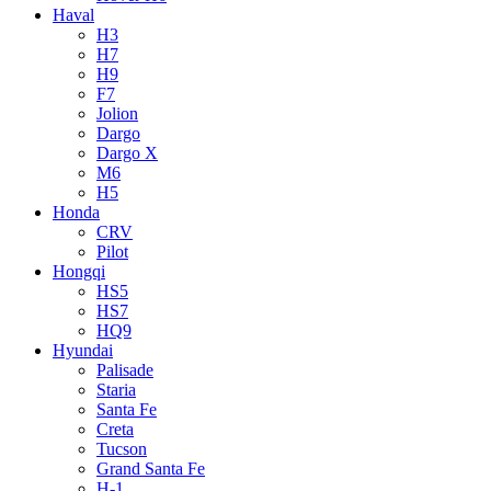
Haval
H3
H7
H9
F7
Jolion
Dargo
Dargo X
M6
H5
Honda
CRV
Pilot
Hongqi
HS5
HS7
HQ9
Hyundai
Palisade
Staria
Santa Fe
Creta
Tucson
Grand Santa Fe
H-1