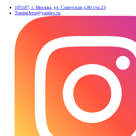
105187, г. Москва, ул. Советская д.80 стр.23
TuningJeep@yandex.ru