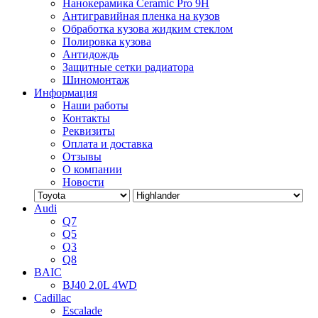
Нанокерамика Ceramic Pro 9H
Антигравийная пленка на кузов
Обработка кузова жидким стеклом
Полировка кузова
Антидождь
Защитные сетки радиатора
Шиномонтаж
Информация
Наши работы
Контакты
Реквизиты
Оплата и доставка
Отзывы
О компании
Новости
Audi
Q7
Q5
Q3
Q8
BAIC
BJ40 2.0L 4WD
Cadillac
Escalade