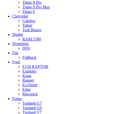
Tiggo 8 Pro
Tiggo 8 Pro Max
Tiggo 9
Chevrolet
Captiva
Tahoe
Trail Blazer
Dodge
RAM 1500
Dongfeng
DF6
Fiat
Fullback
Ford
F150 RAPTOR
Explorer
Kuga
Ranger
EcoSport
Edge
Maverick
Foton
Tunland G7
Tunland G9
Tunland V7