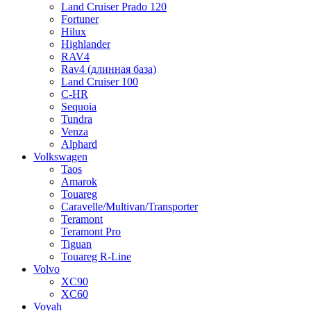
Land Cruiser Prado 120
Fortuner
Hilux
Highlander
RAV4
Rav4 (длинная база)
Land Cruiser 100
C-HR
Sequoia
Tundra
Venza
Alphard
Volkswagen
Taos
Amarok
Touareg
Caravelle/Multivan/Transporter
Teramont
Teramont Pro
Tiguan
Touareg R-Line
Volvo
XC90
XC60
Voyah