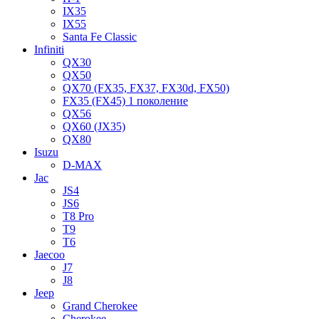
IX35
IX55
Santa Fe Classic
Infiniti
QX30
QX50
QX70 (FX35, FX37, FX30d, FX50)
FX35 (FX45) 1 поколение
QX56
QX60 (JX35)
QX80
Isuzu
D-MAX
Jac
JS4
JS6
T8 Pro
T9
T6
Jaecoo
J7
J8
Jeep
Grand Cherokee
Cherokee