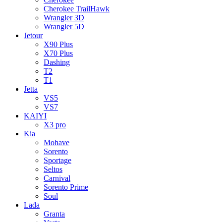
Cherokee TrailHawk
Wrangler 3D
Wrangler 5D
Jetour
X90 Plus
X70 Plus
Dashing
T2
T1
Jetta
VS5
VS7
KAIYI
X3 pro
Kia
Mohave
Sorento
Sportage
Seltos
Carnival
Sorento Prime
Soul
Lada
Granta