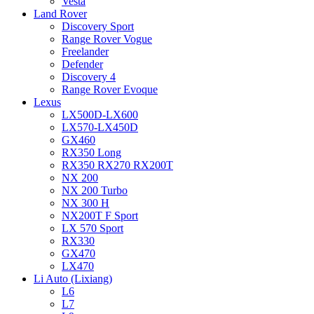
Vesta
Land Rover
Discovery Sport
Range Rover Vogue
Freelander
Defender
Discovery 4
Range Rover Evoque
Lexus
LX500D-LX600
LX570-LX450D
GX460
RX350 Long
RX350 RX270 RX200T
NX 200
NX 200 Turbo
NX 300 H
NX200T F Sport
LX 570 Sport
RX330
GX470
LX470
Li Auto (Lixiang)
L6
L7