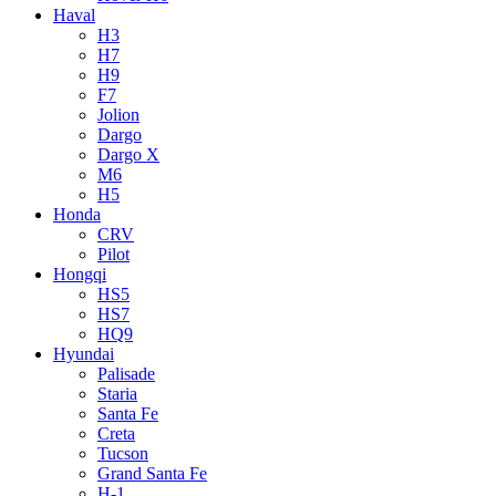
Haval
H3
H7
H9
F7
Jolion
Dargo
Dargo X
M6
H5
Honda
CRV
Pilot
Hongqi
HS5
HS7
HQ9
Hyundai
Palisade
Staria
Santa Fe
Creta
Tucson
Grand Santa Fe
H-1