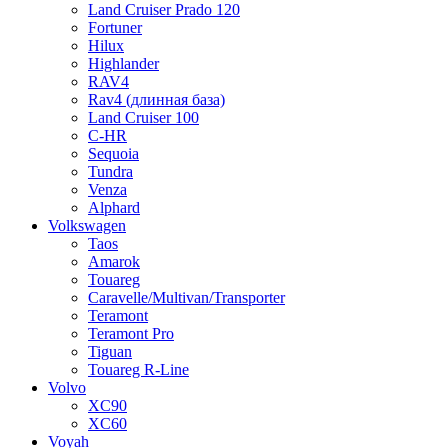
Land Cruiser Prado 120
Fortuner
Hilux
Highlander
RAV4
Rav4 (длинная база)
Land Cruiser 100
C-HR
Sequoia
Tundra
Venza
Alphard
Volkswagen
Taos
Amarok
Touareg
Caravelle/Multivan/Transporter
Teramont
Teramont Pro
Tiguan
Touareg R-Line
Volvo
XC90
XC60
Voyah