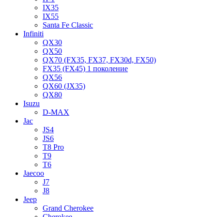
IX35
IX55
Santa Fe Classic
Infiniti
QX30
QX50
QX70 (FX35, FX37, FX30d, FX50)
FX35 (FX45) 1 поколение
QX56
QX60 (JX35)
QX80
Isuzu
D-MAX
Jac
JS4
JS6
T8 Pro
T9
T6
Jaecoo
J7
J8
Jeep
Grand Cherokee
Cherokee