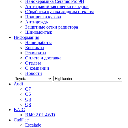
Нанокерамика Ceramic Pro 9H
Антигравийная пленка на кузов
Обработка кузова жидким стеклом
Полировка кузова
Антидождь
Защитные сетки радиатора
Шиномонтаж
Информация
Наши работы
Контакты
Реквизиты
Оплата и доставка
Отзывы
О компании
Новости
Audi
Q7
Q5
Q3
Q8
BAIC
BJ40 2.0L 4WD
Cadillac
Escalade