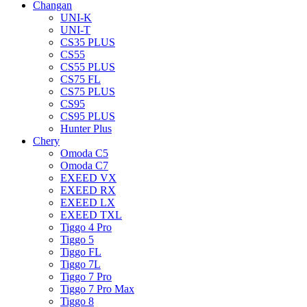
Changan
UNI-K
UNI-T
CS35 PLUS
CS55
CS55 PLUS
CS75 FL
CS75 PLUS
CS95
CS95 PLUS
Hunter Plus
Chery
Omoda C5
Omoda C7
EXEED VX
EXEED RX
EXEED LX
EXEED TXL
Tiggo 4 Pro
Tiggo 5
Tiggo FL
Tiggo 7L
Tiggo 7 Pro
Tiggo 7 Pro Max
Tiggo 8