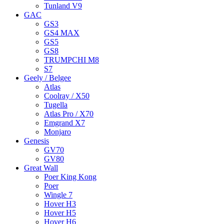
Tunland V9
GAC
GS3
GS4 MAX
GS5
GS8
TRUMPCHI M8
S7
Geely / Belgee
Atlas
Coolray / X50
Tugella
Atlas Pro / X70
Emgrand X7
Monjaro
Genesis
GV70
GV80
Great Wall
Poer King Kong
Poer
Wingle 7
Hover H3
Hover H5
Hover H6