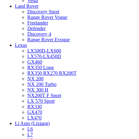
Vesta
Land Rover
Discovery Sport
Range Rover Vogue
Freelander
Defender
Discovery 4
Range Rover Evoque
Lexus
LX500D-LX600
LX570-LX450D
GX460
RX350 Long
RX350 RX270 RX200T
NX 200
NX 200 Turbo
NX 300 H
NX200T F Sport
LX 570 Sport
RX330
GX470
LX470
Li Auto (Lixiang)
L6
L7