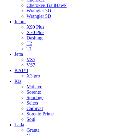
Cherokee TrailHawk
Wrangler 3D
Wrangler 5D
Jetour
X90 Plus
X70 Plus
Dashing
T2
T1
Jetta
VS5
VS7
KAIYI
X3 pro
Kia
Mohave
Sorento
Sportage
Seltos
Carnival
Sorento Prime
Soul
Lada
Granta