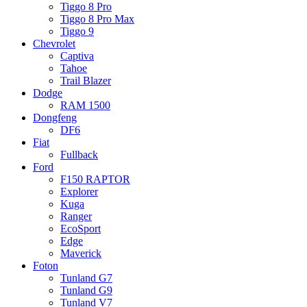
Tiggo 8 Pro
Tiggo 8 Pro Max
Tiggo 9
Chevrolet
Captiva
Tahoe
Trail Blazer
Dodge
RAM 1500
Dongfeng
DF6
Fiat
Fullback
Ford
F150 RAPTOR
Explorer
Kuga
Ranger
EcoSport
Edge
Maverick
Foton
Tunland G7
Tunland G9
Tunland V7