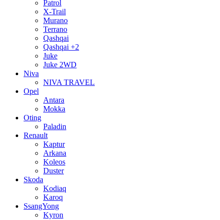
Patrol
X-Trail
Murano
Terrano
Qashqai
Qashqai +2
Juke
Juke 2WD
Niva
NIVA TRAVEL
Opel
Antara
Mokka
Oting
Paladin
Renault
Kaptur
Arkana
Koleos
Duster
Skoda
Kodiaq
Karoq
SsangYong
Kyron