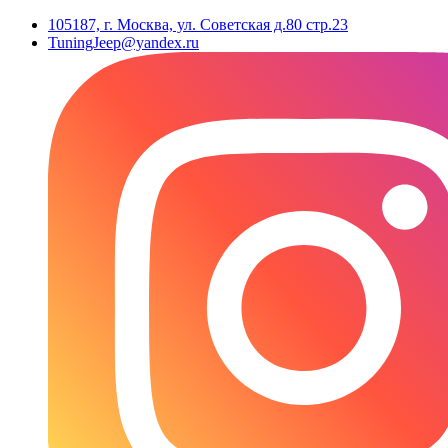
105187, г. Москва, ул. Советская д.80 стр.23
TuningJeep@yandex.ru