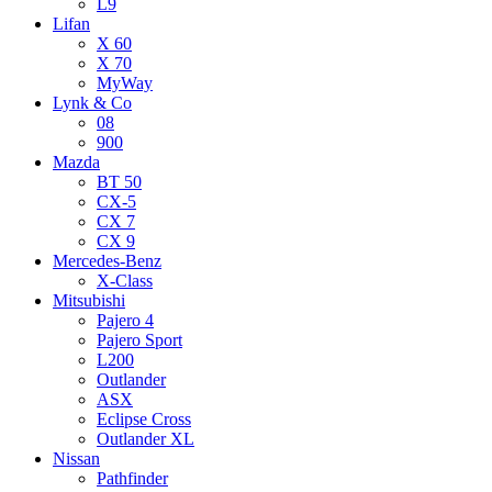
L9
Lifan
X 60
X 70
MyWay
Lynk & Co
08
900
Mazda
BT 50
CX-5
CX 7
CX 9
Mercedes-Benz
X-Class
Mitsubishi
Pajero 4
Pajero Sport
L200
Outlander
ASX
Eclipse Cross
Outlander XL
Nissan
Pathfinder