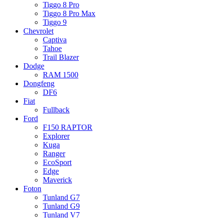
Tiggo 8 Pro
Tiggo 8 Pro Max
Tiggo 9
Chevrolet
Captiva
Tahoe
Trail Blazer
Dodge
RAM 1500
Dongfeng
DF6
Fiat
Fullback
Ford
F150 RAPTOR
Explorer
Kuga
Ranger
EcoSport
Edge
Maverick
Foton
Tunland G7
Tunland G9
Tunland V7