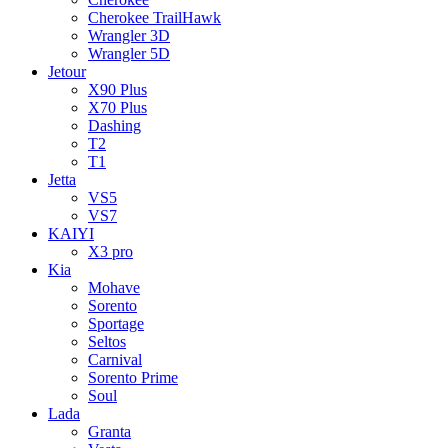
Cherokee TrailHawk
Wrangler 3D
Wrangler 5D
Jetour
X90 Plus
X70 Plus
Dashing
T2
T1
Jetta
VS5
VS7
KAIYI
X3 pro
Kia
Mohave
Sorento
Sportage
Seltos
Carnival
Sorento Prime
Soul
Lada
Granta