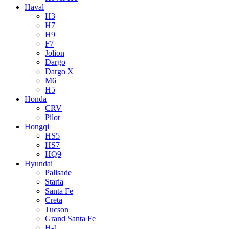
Haval
H3
H7
H9
F7
Jolion
Dargo
Dargo X
M6
H5
Honda
CRV
Pilot
Hongqi
HS5
HS7
HQ9
Hyundai
Palisade
Staria
Santa Fe
Creta
Tucson
Grand Santa Fe
H-1