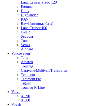
Land Cruiser Prado 120
Fortuner
Hilux
Highlander
RAV4
Rav4 (длинная база)
Land Cruiser 100
C-HR
Sequoia
Tundra
Venza
Alphard
Volkswagen
Taos
Amarok
Touareg
Caravelle/Multivan/Transporter
Teramont
Teramont Pro
Tiguan
Touareg R-Line
Volvo
XC90
XC60
Voyah