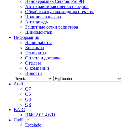
Нанокерамика Ceramic Pro 9H
Антигравийная пленка на кузов
Обработка кузова жидким стеклом
Полировка кузова
Антидождь
Защитные сетки радиатора
Шиномонтаж
Информация
Наши работы
Контакты
Реквизиты
Оплата и доставка
Отзывы
О компании
Новости
Audi
Q7
Q5
Q3
Q8
BAIC
BJ40 2.0L 4WD
Cadillac
Escalade