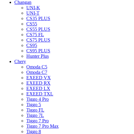
Changan
UNI-K
UNI-T
CS35 PLUS
CS55
CS55 PLUS
CS75 FL
CS75 PLUS
CS95
CS95 PLUS
Hunter Plus
Chery
Omoda C5
Omoda C7
EXEED VX
EXEED RX
EXEED LX
EXEED TXL
Tiggo 4 Pro
Tiggo 5
Tiggo FL
Tiggo 7L
Tiggo 7 Pro
Tiggo 7 Pro Max
Tiggo 8