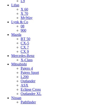
L9
Lifan
X 60
X 70
MyWay
Lynk & Co
08
900
Mazda
BT 50
CX-5
CX 7
CX 9
Mercedes-Benz
X-Class
Mitsubishi
Pajero 4
Pajero Sport
L200
Outlander
ASX
Eclipse Cross
Outlander XL
Nissan
Pathfinder