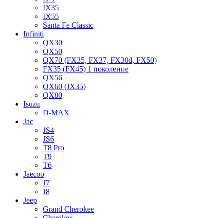
IX35
IX55
Santa Fe Classic
Infiniti
QX30
QX50
QX70 (FX35, FX37, FX30d, FX50)
FX35 (FX45) 1 поколение
QX56
QX60 (JX35)
QX80
Isuzu
D-MAX
Jac
JS4
JS6
T8 Pro
T9
T6
Jaecoo
J7
J8
Jeep
Grand Cherokee
Cherokee