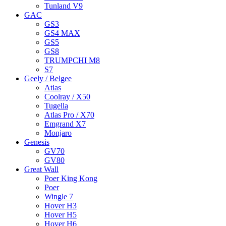
Tunland V9
GAC
GS3
GS4 MAX
GS5
GS8
TRUMPCHI M8
S7
Geely / Belgee
Atlas
Coolray / X50
Tugella
Atlas Pro / X70
Emgrand X7
Monjaro
Genesis
GV70
GV80
Great Wall
Poer King Kong
Poer
Wingle 7
Hover H3
Hover H5
Hover H6