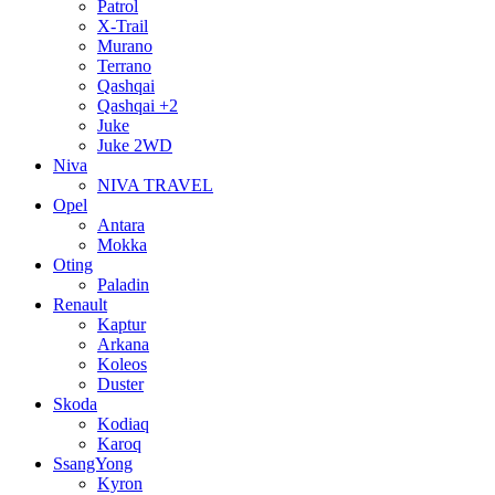
Patrol
X-Trail
Murano
Terrano
Qashqai
Qashqai +2
Juke
Juke 2WD
Niva
NIVA TRAVEL
Opel
Antara
Mokka
Oting
Paladin
Renault
Kaptur
Arkana
Koleos
Duster
Skoda
Kodiaq
Karoq
SsangYong
Kyron