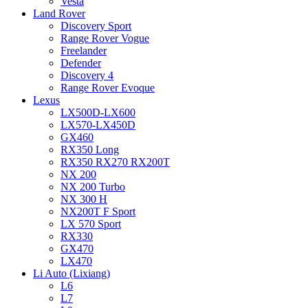
Vesta
Land Rover
Discovery Sport
Range Rover Vogue
Freelander
Defender
Discovery 4
Range Rover Evoque
Lexus
LX500D-LX600
LX570-LX450D
GX460
RX350 Long
RX350 RX270 RX200T
NX 200
NX 200 Turbo
NX 300 H
NX200T F Sport
LX 570 Sport
RX330
GX470
LX470
Li Auto (Lixiang)
L6
L7