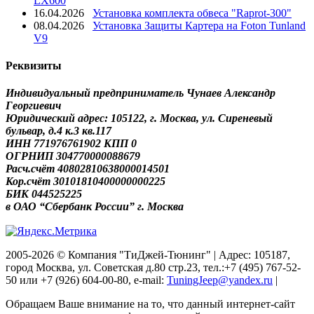
LX600
16.04.2026
Установка комплекта обвеса "Raprot-300"
08.04.2026
Установка Защиты Картера на Foton Tunland
V9
Реквизиты
Индивидуальный предприниматель Чунаев Александр
Георгиевич
Юридический адрес: 105122, г. Москва, ул. Сиреневый
бульвар, д.4 к.3 кв.117
ИНН 771976761902 КПП 0
ОГРНИП 304770000088679
Расч.счёт 40802810638000014501
Кор.счёт 30101810400000000225
БИК 044525225
в ОАО “Сбербанк России” г. Москва
2005-2026 © Компания "ТиДжей-Тюнинг" | Адрес: 105187,
город Москва, ул. Советская д.80 стр.23, тел.:+7 (495) 767-52-
50 или +7 (926) 604-00-80, e-mail:
TuningJeep@yandex.ru
|
Обращаем Ваше внимание на то, что данный интернет-сайт