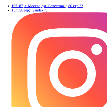
105187, г. Москва, ул. Советская д.80 стр.23
TuningJeep@yandex.ru