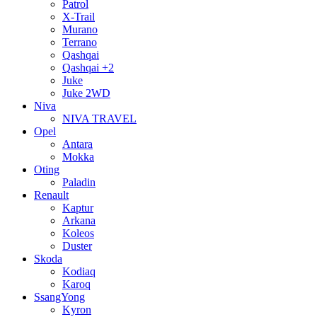
Patrol
X-Trail
Murano
Terrano
Qashqai
Qashqai +2
Juke
Juke 2WD
Niva
NIVA TRAVEL
Opel
Antara
Mokka
Oting
Paladin
Renault
Kaptur
Arkana
Koleos
Duster
Skoda
Kodiaq
Karoq
SsangYong
Kyron