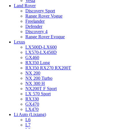
Vesta
Land Rover
Discovery Sport
Range Rover Vogue
Freelander
Defender
Discovery 4
Range Rover Evoque
Lexus
LX500D-LX600
LX570-LX450D
GX460
RX350 Long
RX350 RX270 RX200T
NX 200
NX 200 Turbo
NX 300 H
NX200T F Sport
LX 570 Sport
RX330
GX470
LX470
Li Auto (Lixiang)
L6
L7