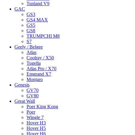
Tunland V9
GAC
GS3
GS4 MAX
GS5
GS8
TRUMPCHI M8
S7
Geely / Belgee
Atlas
Coolray / X50
Tugella
Atlas Pro / X70
Emgrand X7
Monjaro
Genesis
GV70
GV80
Great Wall
Poer King Kong
Poer
Wingle 7
Hover H3
Hover H5
Hover H6