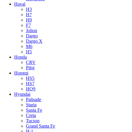
Haval
H3
H7
H9
F7
Jolion
Dargo
Dargo X
M6
H5
Honda
CRV
Pilot
Hongqi
HS5
HS7
HQ9
Hyundai
Palisade
Staria
Santa Fe
Creta
Tucson
Grand Santa Fe
H-1