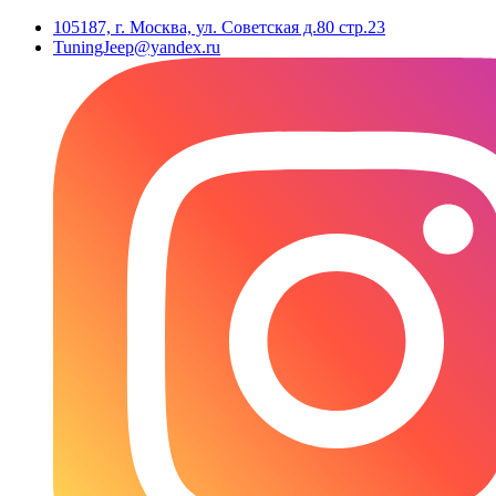
105187, г. Москва, ул. Советская д.80 стр.23
TuningJeep@yandex.ru