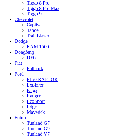
Tiggo 8 Pro
Tiggo 8 Pro Max
Tiggo 9
Chevrolet
Captiva
Tahoe
Trail Blazer
Dodge
RAM 1500
Dongfeng
DF6
Fiat
Fullback
Ford
F150 RAPTOR
Explorer
Kuga
Ranger
EcoSport
Edge
Maverick
Foton
Tunland G7
Tunland G9
Tunland V7