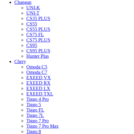
Changan
UNI-K
UNI-T
CS35 PLUS
CS55
CS55 PLUS
CS75 FL
CS75 PLUS
CS95
CS95 PLUS
Hunter Plus
Chery
Omoda C5
Omoda C7
EXEED VX
EXEED RX
EXEED LX
EXEED TXL
Tiggo 4 Pro
Tiggo 5
Tiggo FL
Tiggo 7L
Tiggo 7 Pro
Tiggo 7 Pro Max
Tiggo 8