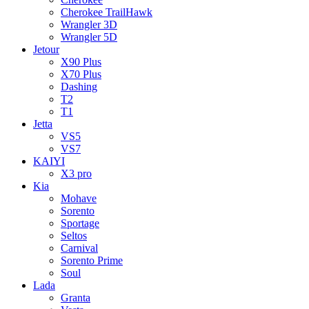
Cherokee TrailHawk
Wrangler 3D
Wrangler 5D
Jetour
X90 Plus
X70 Plus
Dashing
T2
T1
Jetta
VS5
VS7
KAIYI
X3 pro
Kia
Mohave
Sorento
Sportage
Seltos
Carnival
Sorento Prime
Soul
Lada
Granta