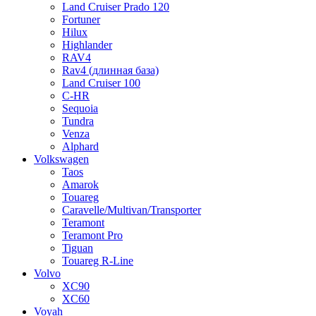
Land Cruiser Prado 120
Fortuner
Hilux
Highlander
RAV4
Rav4 (длинная база)
Land Cruiser 100
C-HR
Sequoia
Tundra
Venza
Alphard
Volkswagen
Taos
Amarok
Touareg
Caravelle/Multivan/Transporter
Teramont
Teramont Pro
Tiguan
Touareg R-Line
Volvo
XC90
XC60
Voyah