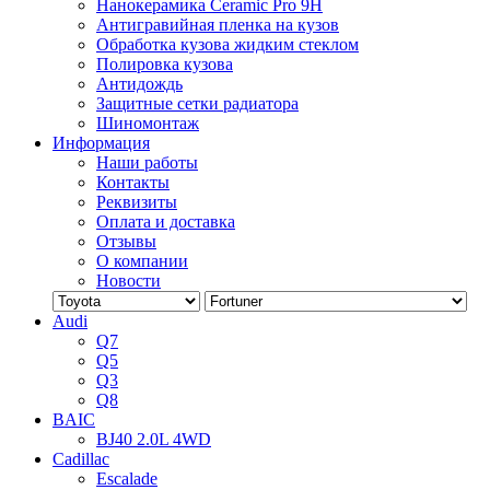
Нанокерамика Ceramic Pro 9H
Антигравийная пленка на кузов
Обработка кузова жидким стеклом
Полировка кузова
Антидождь
Защитные сетки радиатора
Шиномонтаж
Информация
Наши работы
Контакты
Реквизиты
Оплата и доставка
Отзывы
О компании
Новости
Audi
Q7
Q5
Q3
Q8
BAIC
BJ40 2.0L 4WD
Cadillac
Escalade