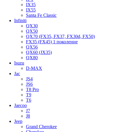
IX35
IX55
Santa Fe Classic
Infiniti
QX30
QX50
QX70 (FX35, FX37, FX30d, FX50)
FX35 (FX45) 1 поколение
QX56
QX60 (JX35)
QX80
Isuzu
D-MAX
Jac
JS4
JS6
T8 Pro
T9
T6
Jaecoo
J7
J8
Jeep
Grand Cherokee
Cherokee