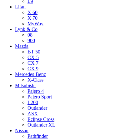
L9
Lifan
X 60
X 70
MyWay
Lynk & Co
08
900
Mazda
BT 50
CX-5
CX 7
CX 9
Mercedes-Benz
X-Class
Mitsubishi
Pajero 4
Pajero Sport
L200
Outlander
ASX
Eclipse Cross
Outlander XL
Nissan
Pathfinder