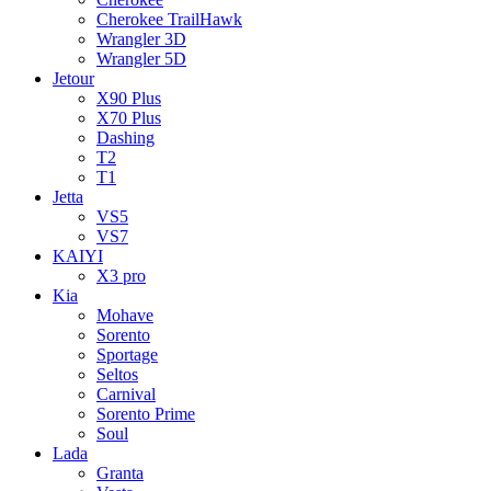
Cherokee TrailHawk
Wrangler 3D
Wrangler 5D
Jetour
X90 Plus
X70 Plus
Dashing
T2
T1
Jetta
VS5
VS7
KAIYI
X3 pro
Kia
Mohave
Sorento
Sportage
Seltos
Carnival
Sorento Prime
Soul
Lada
Granta