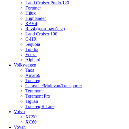
Land Cruiser Prado 120
Fortuner
Hilux
Highlander
RAV4
Rav4 (длинная база)
Land Cruiser 100
C-HR
Sequoia
Tundra
Venza
Alphard
Volkswagen
Taos
Amarok
Touareg
Caravelle/Multivan/Transporter
Teramont
Teramont Pro
Tiguan
Touareg R-Line
Volvo
XC90
XC60
Voyah