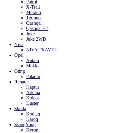
Patrol
X-Trail
Murano
Terrano
Qashqai
Qashqai +2
Juke
Juke 2WD
Niva
NIVA TRAVEL
Opel
Antara
Mokka
Oting
Paladin
Renault
Kaptur
Arkana
Koleos
Duster
Skoda
Kodiaq
Karoq
SsangYong
Kyron