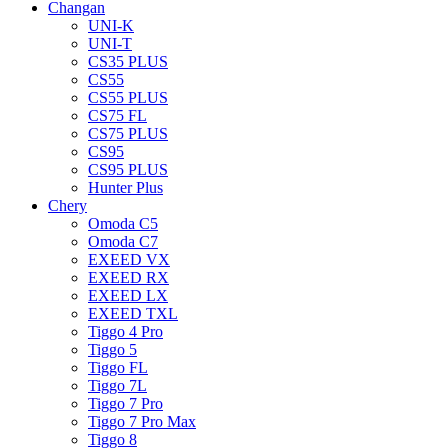
Changan
UNI-K
UNI-T
CS35 PLUS
CS55
CS55 PLUS
CS75 FL
CS75 PLUS
CS95
CS95 PLUS
Hunter Plus
Chery
Omoda C5
Omoda C7
EXEED VX
EXEED RX
EXEED LX
EXEED TXL
Tiggo 4 Pro
Tiggo 5
Tiggo FL
Tiggo 7L
Tiggo 7 Pro
Tiggo 7 Pro Max
Tiggo 8