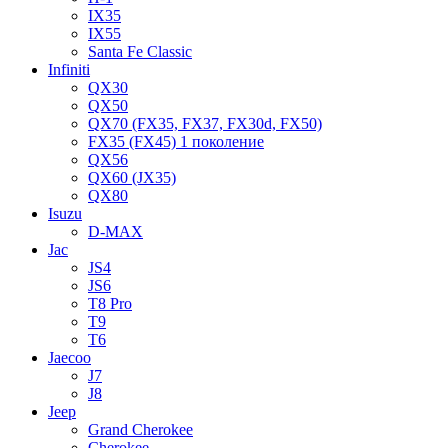
IX35
IX55
Santa Fe Classic
Infiniti
QX30
QX50
QX70 (FX35, FX37, FX30d, FX50)
FX35 (FX45) 1 поколение
QX56
QX60 (JX35)
QX80
Isuzu
D-MAX
Jac
JS4
JS6
T8 Pro
T9
T6
Jaecoo
J7
J8
Jeep
Grand Cherokee
Cherokee