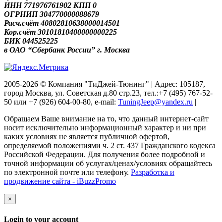
ИНН 771976761902 КПП 0
ОГРНИП 304770000088679
Расч.счёт 40802810638000014501
Кор.счёт 30101810400000000225
БИК 044525225
в ОАО “Сбербанк России” г. Москва
2005-2026 © Компания "ТиДжей-Тюнинг" | Адрес: 105187,
город Москва, ул. Советская д.80 стр.23, тел.:+7 (495) 767-52-
50 или +7 (926) 604-00-80, e-mail:
TuningJeep@yandex.ru
|
Обращаем Ваше внимание на то, что данный интернет-сайт
носит исключительно информационный характер и ни при
каких условиях не является публичной офертой,
определяемой положениями ч. 2 ст. 437 Гражданского кодекса
Российской Федерации. Для получения более подробной и
точной информации об услугах/ценах/условиях обращайтесь
по электронной почте или телефону.
Разработка и
продвижение сайта - iBuzzPromo
×
Login to your account