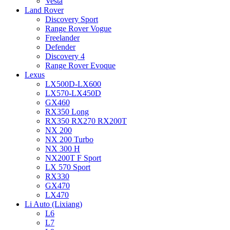
Vesta
Land Rover
Discovery Sport
Range Rover Vogue
Freelander
Defender
Discovery 4
Range Rover Evoque
Lexus
LX500D-LX600
LX570-LX450D
GX460
RX350 Long
RX350 RX270 RX200T
NX 200
NX 200 Turbo
NX 300 H
NX200T F Sport
LX 570 Sport
RX330
GX470
LX470
Li Auto (Lixiang)
L6
L7