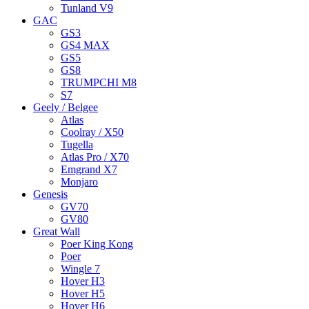
Tunland V9
GAC
GS3
GS4 MAX
GS5
GS8
TRUMPCHI M8
S7
Geely / Belgee
Atlas
Coolray / X50
Tugella
Atlas Pro / X70
Emgrand X7
Monjaro
Genesis
GV70
GV80
Great Wall
Poer King Kong
Poer
Wingle 7
Hover H3
Hover H5
Hover H6