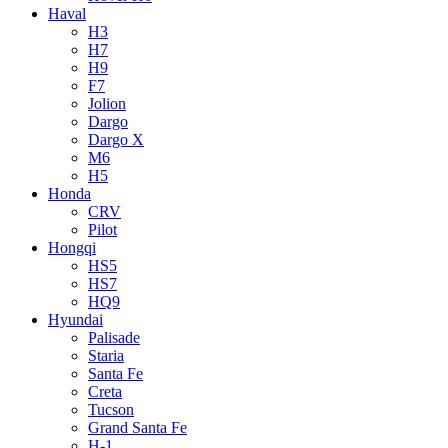
Haval
H3
H7
H9
F7
Jolion
Dargo
Dargo X
M6
H5
Honda
CRV
Pilot
Hongqi
HS5
HS7
HQ9
Hyundai
Palisade
Staria
Santa Fe
Creta
Tucson
Grand Santa Fe
H-1