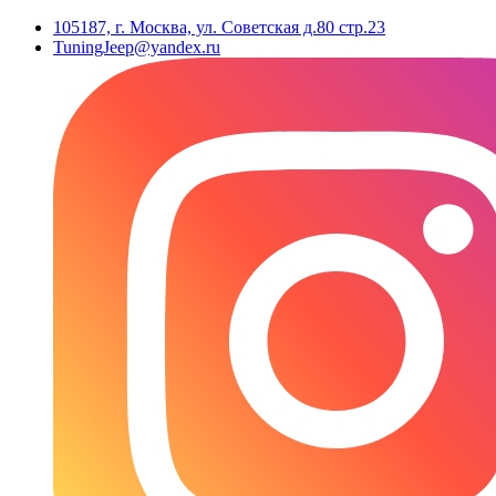
105187, г. Москва, ул. Советская д.80 стр.23
TuningJeep@yandex.ru