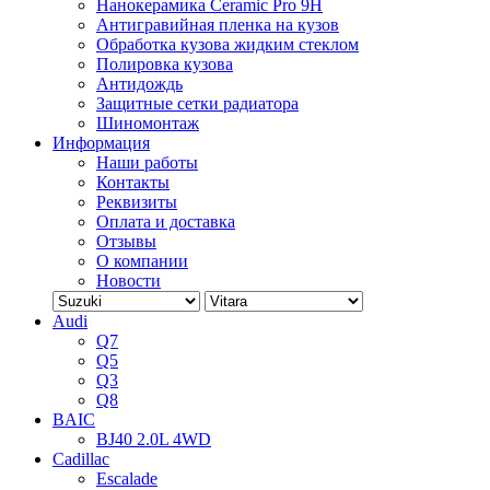
Нанокерамика Ceramic Pro 9H
Антигравийная пленка на кузов
Обработка кузова жидким стеклом
Полировка кузова
Антидождь
Защитные сетки радиатора
Шиномонтаж
Информация
Наши работы
Контакты
Реквизиты
Оплата и доставка
Отзывы
О компании
Новости
Audi
Q7
Q5
Q3
Q8
BAIC
BJ40 2.0L 4WD
Cadillac
Escalade