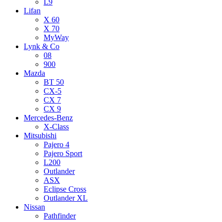
L9
Lifan
X 60
X 70
MyWay
Lynk & Co
08
900
Mazda
BT 50
CX-5
CX 7
CX 9
Mercedes-Benz
X-Class
Mitsubishi
Pajero 4
Pajero Sport
L200
Outlander
ASX
Eclipse Cross
Outlander XL
Nissan
Pathfinder