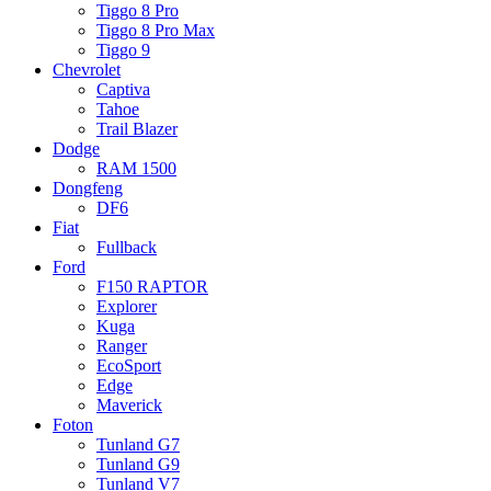
Tiggo 8 Pro
Tiggo 8 Pro Max
Tiggo 9
Chevrolet
Captiva
Tahoe
Trail Blazer
Dodge
RAM 1500
Dongfeng
DF6
Fiat
Fullback
Ford
F150 RAPTOR
Explorer
Kuga
Ranger
EcoSport
Edge
Maverick
Foton
Tunland G7
Tunland G9
Tunland V7