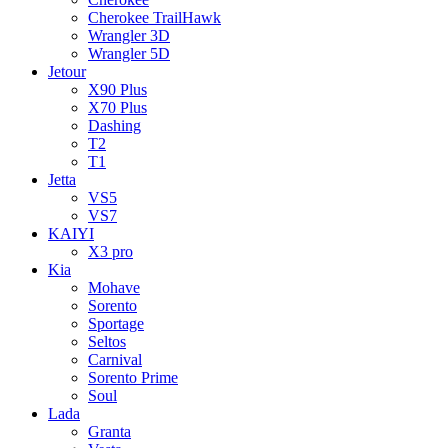
Cherokee TrailHawk
Wrangler 3D
Wrangler 5D
Jetour
X90 Plus
X70 Plus
Dashing
T2
T1
Jetta
VS5
VS7
KAIYI
X3 pro
Kia
Mohave
Sorento
Sportage
Seltos
Carnival
Sorento Prime
Soul
Lada
Granta