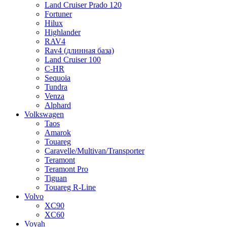
Land Cruiser Prado 120
Fortuner
Hilux
Highlander
RAV4
Rav4 (длинная база)
Land Cruiser 100
C-HR
Sequoia
Tundra
Venza
Alphard
Volkswagen
Taos
Amarok
Touareg
Caravelle/Multivan/Transporter
Teramont
Teramont Pro
Tiguan
Touareg R-Line
Volvo
XC90
XC60
Voyah