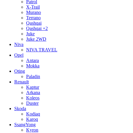
Patrol
X-Trail
Murano
Terrano
Qashqai
Qashqai +2
Juke
Juke 2WD
Niva
NIVA TRAVEL
Opel
Antara
Mokka
Oting
Paladin
Renault
Kaptur
Arkana
Koleos
Duster
Skoda
Kodiaq
Karoq
SsangYong
Kyron