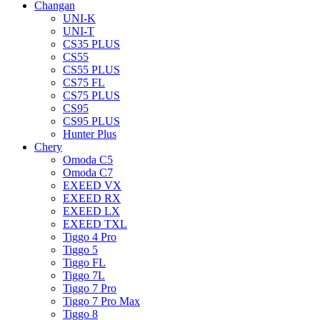
Changan
UNI-K
UNI-T
CS35 PLUS
CS55
CS55 PLUS
CS75 FL
CS75 PLUS
CS95
CS95 PLUS
Hunter Plus
Chery
Omoda C5
Omoda C7
EXEED VX
EXEED RX
EXEED LX
EXEED TXL
Tiggo 4 Pro
Tiggo 5
Tiggo FL
Tiggo 7L
Tiggo 7 Pro
Tiggo 7 Pro Max
Tiggo 8