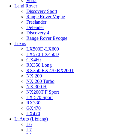
Vesta
Land Rover
Discovery Sport
Range Rover Vogue
Freelander
Defender
Discovery 4
Range Rover Evoque
Lexus
LX500D-LX600
LX570-LX450D
GX460
RX350 Long
RX350 RX270 RX200T
NX 200
NX 200 Turbo
NX 300 H
NX200T F Sport
LX 570 Sport
RX330
GX470
LX470
Li Auto (Lixiang)
L6
L7