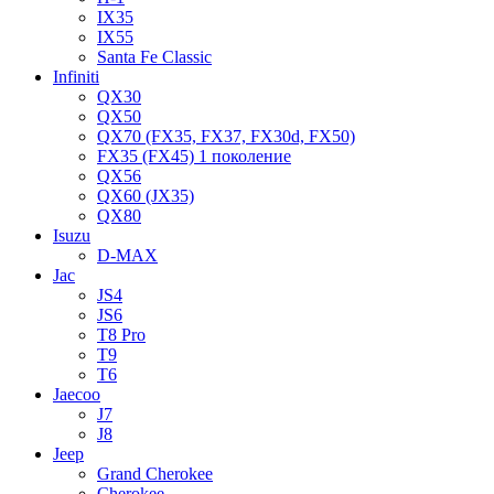
IX35
IX55
Santa Fe Classic
Infiniti
QX30
QX50
QX70 (FX35, FX37, FX30d, FX50)
FX35 (FX45) 1 поколение
QX56
QX60 (JX35)
QX80
Isuzu
D-MAX
Jac
JS4
JS6
T8 Pro
T9
T6
Jaecoo
J7
J8
Jeep
Grand Cherokee
Cherokee