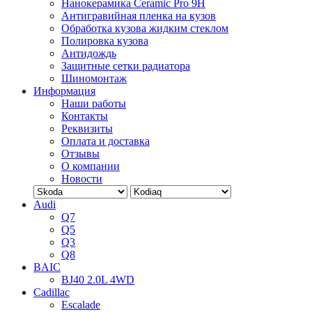
Нанокерамика Ceramic Pro 9H
Антигравийная пленка на кузов
Обработка кузова жидким стеклом
Полировка кузова
Антидождь
Защитные сетки радиатора
Шиномонтаж
Информация
Наши работы
Контакты
Реквизиты
Оплата и доставка
Отзывы
О компании
Новости
Audi
Q7
Q5
Q3
Q8
BAIC
BJ40 2.0L 4WD
Cadillac
Escalade