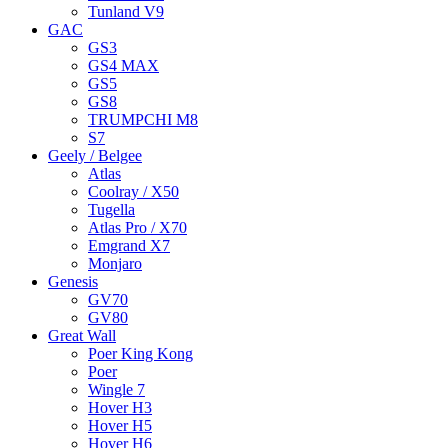
Tunland V9
GAC
GS3
GS4 MAX
GS5
GS8
TRUMPCHI M8
S7
Geely / Belgee
Atlas
Coolray / X50
Tugella
Atlas Pro / X70
Emgrand X7
Monjaro
Genesis
GV70
GV80
Great Wall
Poer King Kong
Poer
Wingle 7
Hover H3
Hover H5
Hover H6