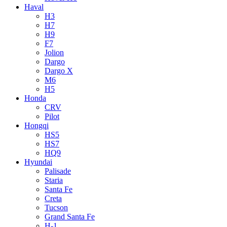
Haval
H3
H7
H9
F7
Jolion
Dargo
Dargo X
M6
H5
Honda
CRV
Pilot
Hongqi
HS5
HS7
HQ9
Hyundai
Palisade
Staria
Santa Fe
Creta
Tucson
Grand Santa Fe
H-1