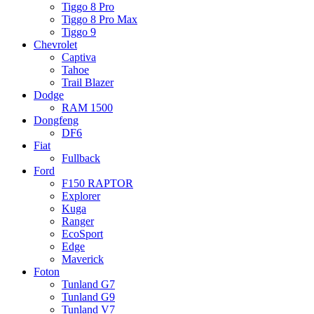
Tiggo 8 Pro
Tiggo 8 Pro Max
Tiggo 9
Chevrolet
Captiva
Tahoe
Trail Blazer
Dodge
RAM 1500
Dongfeng
DF6
Fiat
Fullback
Ford
F150 RAPTOR
Explorer
Kuga
Ranger
EcoSport
Edge
Maverick
Foton
Tunland G7
Tunland G9
Tunland V7