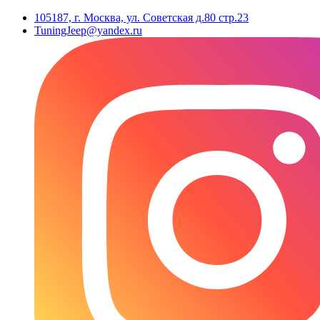
105187, г. Москва, ул. Советская д.80 стр.23
TuningJeep@yandex.ru