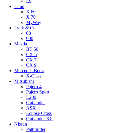
L9
Lifan
X 60
X 70
MyWay
Lynk & Co
08
900
Mazda
BT 50
CX-5
CX 7
CX 9
Mercedes-Benz
X-Class
Mitsubishi
Pajero 4
Pajero Sport
L200
Outlander
ASX
Eclipse Cross
Outlander XL
Nissan
Pathfinder