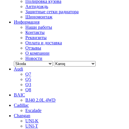
Полировка кузова
Антидождь
Защитные сетки радиатора
Шиномонтаж
Информация
Наши работы
Контакты
Реквизиты
Оплата и доставка
Отзывы
О компании
Новости
Audi
Q7
Q5
Q3
Q8
BAIC
BJ40 2.0L 4WD
Cadillac
Escalade
Changan
UNI-K
UNI-T