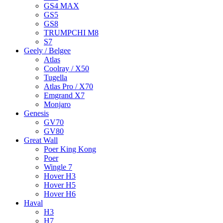
GS4 MAX
GS5
GS8
TRUMPCHI M8
S7
Geely / Belgee
Atlas
Coolray / X50
Tugella
Atlas Pro / X70
Emgrand X7
Monjaro
Genesis
GV70
GV80
Great Wall
Poer King Kong
Poer
Wingle 7
Hover H3
Hover H5
Hover H6
Haval
H3
H7