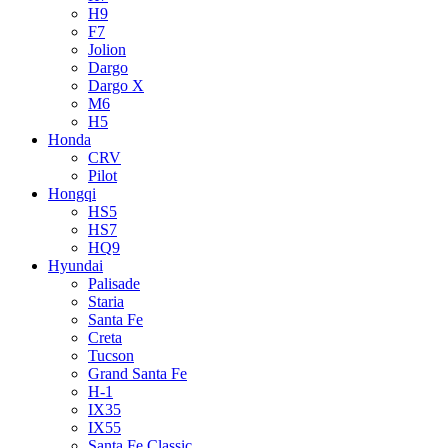
H9
F7
Jolion
Dargo
Dargo X
M6
H5
Honda
CRV
Pilot
Hongqi
HS5
HS7
HQ9
Hyundai
Palisade
Staria
Santa Fe
Creta
Tucson
Grand Santa Fe
H-1
IX35
IX55
Santa Fe Classic