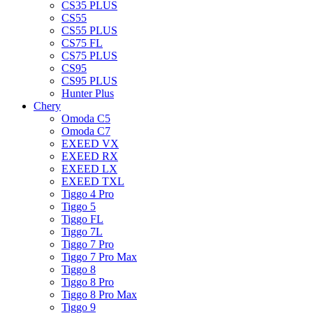
CS35 PLUS
CS55
CS55 PLUS
CS75 FL
CS75 PLUS
CS95
CS95 PLUS
Hunter Plus
Chery
Omoda C5
Omoda C7
EXEED VX
EXEED RX
EXEED LX
EXEED TXL
Tiggo 4 Pro
Tiggo 5
Tiggo FL
Tiggo 7L
Tiggo 7 Pro
Tiggo 7 Pro Max
Tiggo 8
Tiggo 8 Pro
Tiggo 8 Pro Max
Tiggo 9