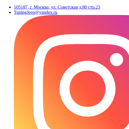
105187, г. Москва, ул. Советская д.80 стр.23
TuningJeep@yandex.ru