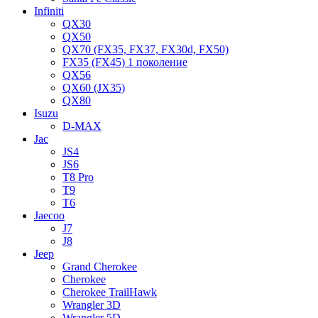
Infiniti
QX30
QX50
QX70 (FX35, FX37, FX30d, FX50)
FX35 (FX45) 1 поколение
QX56
QX60 (JX35)
QX80
Isuzu
D-MAX
Jac
JS4
JS6
T8 Pro
T9
T6
Jaecoo
J7
J8
Jeep
Grand Cherokee
Cherokee
Cherokee TrailHawk
Wrangler 3D
Wrangler 5D