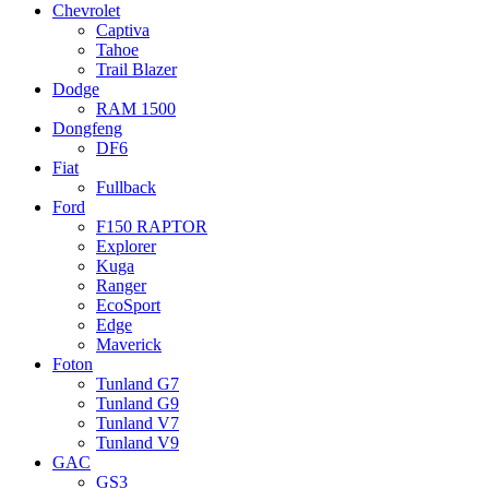
Chevrolet
Captiva
Tahoe
Trail Blazer
Dodge
RAM 1500
Dongfeng
DF6
Fiat
Fullback
Ford
F150 RAPTOR
Explorer
Kuga
Ranger
EcoSport
Edge
Maverick
Foton
Tunland G7
Tunland G9
Tunland V7
Tunland V9
GAC
GS3