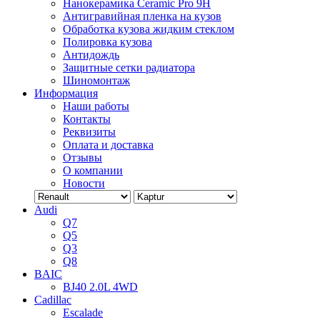
Нанокерамика Ceramic Pro 9H
Антигравийная пленка на кузов
Обработка кузова жидким стеклом
Полировка кузова
Антидождь
Защитные сетки радиатора
Шиномонтаж
Информация
Наши работы
Контакты
Реквизиты
Оплата и доставка
Отзывы
О компании
Новости
Audi
Q7
Q5
Q3
Q8
BAIC
BJ40 2.0L 4WD
Cadillac
Escalade