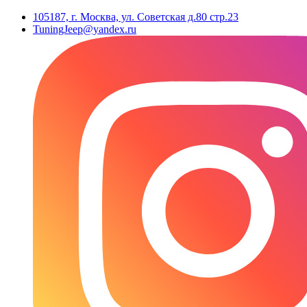
105187, г. Москва, ул. Советская д.80 стр.23
TuningJeep@yandex.ru