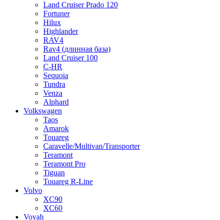
Land Cruiser Prado 120
Fortuner
Hilux
Highlander
RAV4
Rav4 (длинная база)
Land Cruiser 100
C-HR
Sequoia
Tundra
Venza
Alphard
Volkswagen
Taos
Amarok
Touareg
Caravelle/Multivan/Transporter
Teramont
Teramont Pro
Tiguan
Touareg R-Line
Volvo
XC90
XC60
Voyah