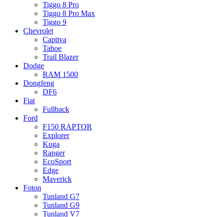
Tiggo 8 Pro
Tiggo 8 Pro Max
Tiggo 9
Chevrolet
Captiva
Tahoe
Trail Blazer
Dodge
RAM 1500
Dongfeng
DF6
Fiat
Fullback
Ford
F150 RAPTOR
Explorer
Kuga
Ranger
EcoSport
Edge
Maverick
Foton
Tunland G7
Tunland G9
Tunland V7