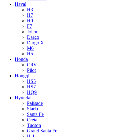
Haval
H3
H7
H9
F7
Jolion
Dargo
Dargo X
M6
H5
Honda
CRV
Pilot
Hongqi
HS5
HS7
HQ9
Hyundai
Palisade
Staria
Santa Fe
Creta
Tucson
Grand Santa Fe
H-1