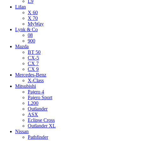
L9
Lifan
X 60
X 70
MyWay
Lynk & Co
08
900
Mazda
BT 50
CX-5
CX 7
CX 9
Mercedes-Benz
X-Class
Mitsubishi
Pajero 4
Pajero Sport
L200
Outlander
ASX
Eclipse Cross
Outlander XL
Nissan
Pathfinder