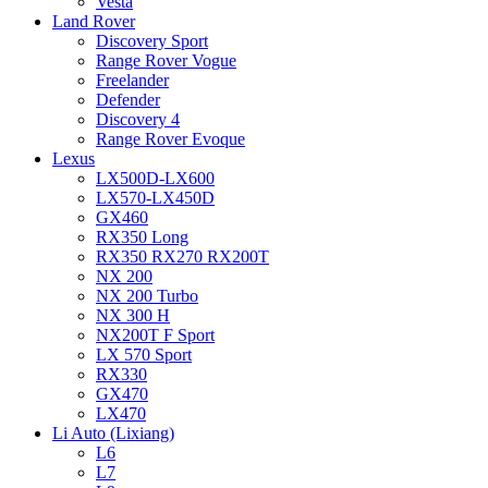
Vesta
Land Rover
Discovery Sport
Range Rover Vogue
Freelander
Defender
Discovery 4
Range Rover Evoque
Lexus
LX500D-LX600
LX570-LX450D
GX460
RX350 Long
RX350 RX270 RX200T
NX 200
NX 200 Turbo
NX 300 H
NX200T F Sport
LX 570 Sport
RX330
GX470
LX470
Li Auto (Lixiang)
L6
L7