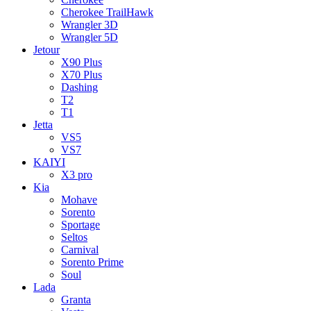
Cherokee TrailHawk
Wrangler 3D
Wrangler 5D
Jetour
X90 Plus
X70 Plus
Dashing
T2
T1
Jetta
VS5
VS7
KAIYI
X3 pro
Kia
Mohave
Sorento
Sportage
Seltos
Carnival
Sorento Prime
Soul
Lada
Granta