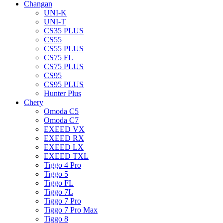
Changan
UNI-K
UNI-T
CS35 PLUS
CS55
CS55 PLUS
CS75 FL
CS75 PLUS
CS95
CS95 PLUS
Hunter Plus
Chery
Omoda C5
Omoda C7
EXEED VX
EXEED RX
EXEED LX
EXEED TXL
Tiggo 4 Pro
Tiggo 5
Tiggo FL
Tiggo 7L
Tiggo 7 Pro
Tiggo 7 Pro Max
Tiggo 8