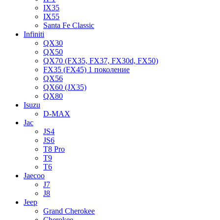
IX35
IX55
Santa Fe Classic
Infiniti
QX30
QX50
QX70 (FX35, FX37, FX30d, FX50)
FX35 (FX45) 1 поколение
QX56
QX60 (JX35)
QX80
Isuzu
D-MAX
Jac
JS4
JS6
T8 Pro
T9
T6
Jaecoo
J7
J8
Jeep
Grand Cherokee
Cherokee