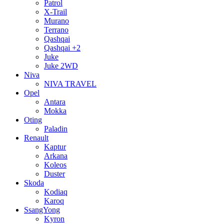
Patrol
X-Trail
Murano
Terrano
Qashqai
Qashqai +2
Juke
Juke 2WD
Niva
NIVA TRAVEL
Opel
Antara
Mokka
Oting
Paladin
Renault
Kaptur
Arkana
Koleos
Duster
Skoda
Kodiaq
Karoq
SsangYong
Kyron