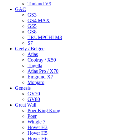
Tunland V9
GAC
GS3
GS4 MAX
GS5
GS8
TRUMPCHI M8
S7
Geely / Belgee
Atlas
Coolray / X50
Tugella
Atlas Pro / X70
Emgrand X7
Monjaro
Genesis
GV70
GV80
Great Wall
Poer King Kong
Poer
Wingle 7
Hover H3
Hover H5
Hover H6