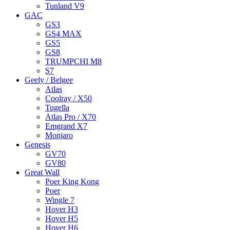
Tunland V9
GAC
GS3
GS4 MAX
GS5
GS8
TRUMPCHI M8
S7
Geely / Belgee
Atlas
Coolray / X50
Tugella
Atlas Pro / X70
Emgrand X7
Monjaro
Genesis
GV70
GV80
Great Wall
Poer King Kong
Poer
Wingle 7
Hover H3
Hover H5
Hover H6