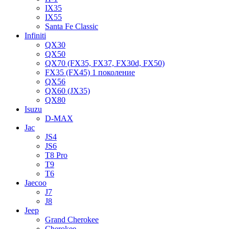
IX35
IX55
Santa Fe Classic
Infiniti
QX30
QX50
QX70 (FX35, FX37, FX30d, FX50)
FX35 (FX45) 1 поколение
QX56
QX60 (JX35)
QX80
Isuzu
D-MAX
Jac
JS4
JS6
T8 Pro
T9
T6
Jaecoo
J7
J8
Jeep
Grand Cherokee
Cherokee