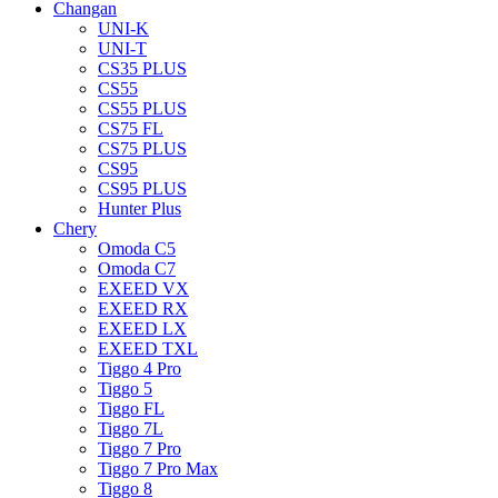
Changan
UNI-K
UNI-T
CS35 PLUS
CS55
CS55 PLUS
CS75 FL
CS75 PLUS
CS95
CS95 PLUS
Hunter Plus
Chery
Omoda C5
Omoda C7
EXEED VX
EXEED RX
EXEED LX
EXEED TXL
Tiggo 4 Pro
Tiggo 5
Tiggo FL
Tiggo 7L
Tiggo 7 Pro
Tiggo 7 Pro Max
Tiggo 8