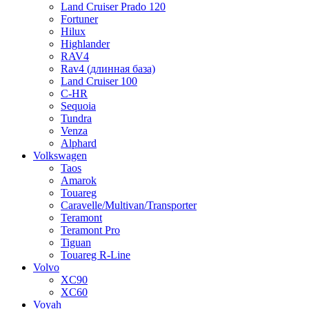
Land Cruiser Prado 120
Fortuner
Hilux
Highlander
RAV4
Rav4 (длинная база)
Land Cruiser 100
C-HR
Sequoia
Tundra
Venza
Alphard
Volkswagen
Taos
Amarok
Touareg
Caravelle/Multivan/Transporter
Teramont
Teramont Pro
Tiguan
Touareg R-Line
Volvo
XC90
XC60
Voyah