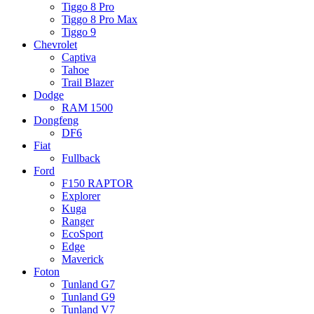
Tiggo 8 Pro
Tiggo 8 Pro Max
Tiggo 9
Chevrolet
Captiva
Tahoe
Trail Blazer
Dodge
RAM 1500
Dongfeng
DF6
Fiat
Fullback
Ford
F150 RAPTOR
Explorer
Kuga
Ranger
EcoSport
Edge
Maverick
Foton
Tunland G7
Tunland G9
Tunland V7