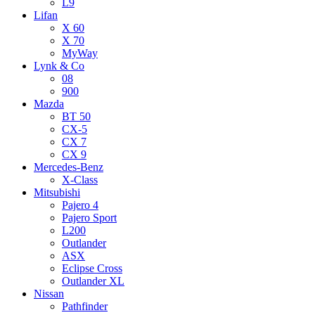
L9
Lifan
X 60
X 70
MyWay
Lynk & Co
08
900
Mazda
BT 50
CX-5
CX 7
CX 9
Mercedes-Benz
X-Class
Mitsubishi
Pajero 4
Pajero Sport
L200
Outlander
ASX
Eclipse Cross
Outlander XL
Nissan
Pathfinder