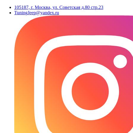
105187, г. Москва, ул. Советская д.80 стр.23
TuningJeep@yandex.ru