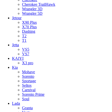
Cherokee TrailHawk
Wrangler 3D
Wrangler 5D
Jetour
X90 Plus
X70 Plus
Dashing
T2
T1
Jetta
VS5
VS7
KAIYI
X3 pro
Kia
Mohave
Sorento
Sportage
Seltos
Carnival
Sorento Prime
Soul
Lada
Granta