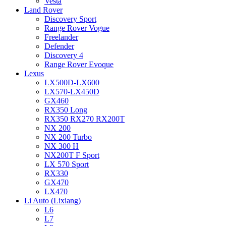
Vesta
Land Rover
Discovery Sport
Range Rover Vogue
Freelander
Defender
Discovery 4
Range Rover Evoque
Lexus
LX500D-LX600
LX570-LX450D
GX460
RX350 Long
RX350 RX270 RX200T
NX 200
NX 200 Turbo
NX 300 H
NX200T F Sport
LX 570 Sport
RX330
GX470
LX470
Li Auto (Lixiang)
L6
L7