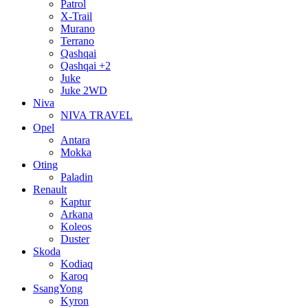
Patrol
X-Trail
Murano
Terrano
Qashqai
Qashqai +2
Juke
Juke 2WD
Niva
NIVA TRAVEL
Opel
Antara
Mokka
Oting
Paladin
Renault
Kaptur
Arkana
Koleos
Duster
Skoda
Kodiaq
Karoq
SsangYong
Kyron