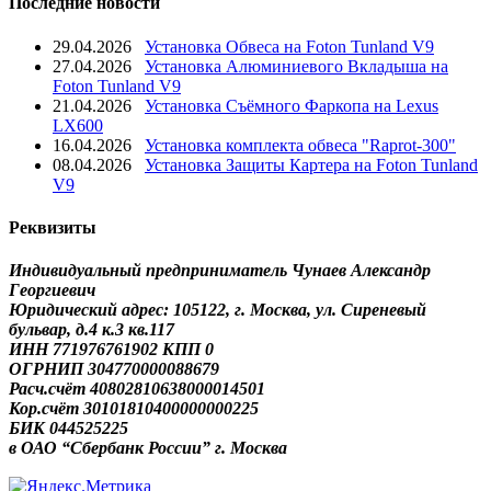
Последние новости
29.04.2026
Установка Обвеса на Foton Tunland V9
27.04.2026
Установка Алюминиевого Вкладыша на
Foton Tunland V9
21.04.2026
Установка Съёмного Фаркопа на Lexus
LX600
16.04.2026
Установка комплекта обвеса "Raprot-300"
08.04.2026
Установка Защиты Картера на Foton Tunland
V9
Реквизиты
Индивидуальный предприниматель Чунаев Александр
Георгиевич
Юридический адрес: 105122, г. Москва, ул. Сиреневый
бульвар, д.4 к.3 кв.117
ИНН 771976761902 КПП 0
ОГРНИП 304770000088679
Расч.счёт 40802810638000014501
Кор.счёт 30101810400000000225
БИК 044525225
в ОАО “Сбербанк России” г. Москва