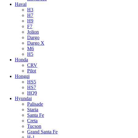
Haval
H3
H7
H9
F7
Jolion
Dargo
Dargo X
M6
H5
Honda
CRV
Pilot
Hongqi
HS5
HS7
HQ9
Hyundai
Palisade
Staria
Santa Fe
Creta
Tucson
Grand Santa Fe
H-1