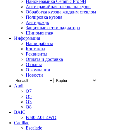
Нанокерамика Ceramic Pro 9H
Антигравийная пленка на кузов
Обработка кузова жидким стеклом
Полировка кузова
Антидождь
Защитные сетки радиатора
Шиномонтаж
Информация
Наши работы
Контакты
Реквизиты
Оплата и доставка
Отзывы
О компании
Новости
Audi
Q7
Q5
Q3
Q8
BAIC
BJ40 2.0L 4WD
Cadillac
Escalade