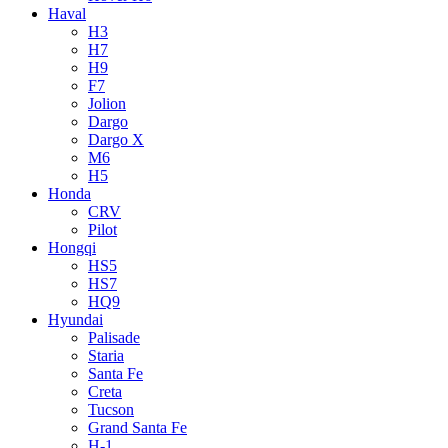
Haval
H3
H7
H9
F7
Jolion
Dargo
Dargo X
M6
H5
Honda
CRV
Pilot
Hongqi
HS5
HS7
HQ9
Hyundai
Palisade
Staria
Santa Fe
Creta
Tucson
Grand Santa Fe
H-1