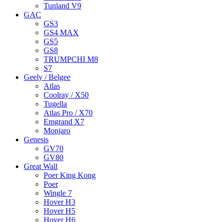
Tunland V9
GAC
GS3
GS4 MAX
GS5
GS8
TRUMPCHI M8
S7
Geely / Belgee
Atlas
Coolray / X50
Tugella
Atlas Pro / X70
Emgrand X7
Monjaro
Genesis
GV70
GV80
Great Wall
Poer King Kong
Poer
Wingle 7
Hover H3
Hover H5
Hover H6