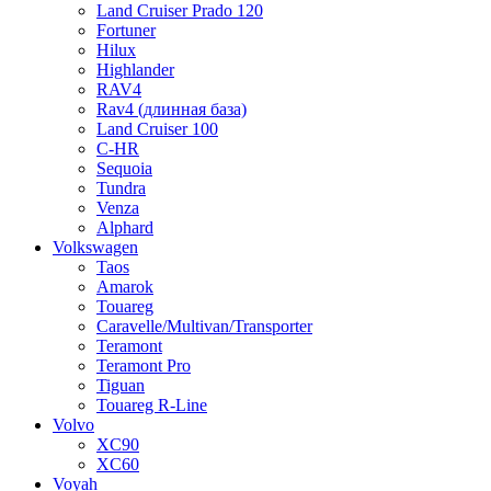
Land Cruiser Prado 120
Fortuner
Hilux
Highlander
RAV4
Rav4 (длинная база)
Land Cruiser 100
C-HR
Sequoia
Tundra
Venza
Alphard
Volkswagen
Taos
Amarok
Touareg
Caravelle/Multivan/Transporter
Teramont
Teramont Pro
Tiguan
Touareg R-Line
Volvo
XC90
XC60
Voyah