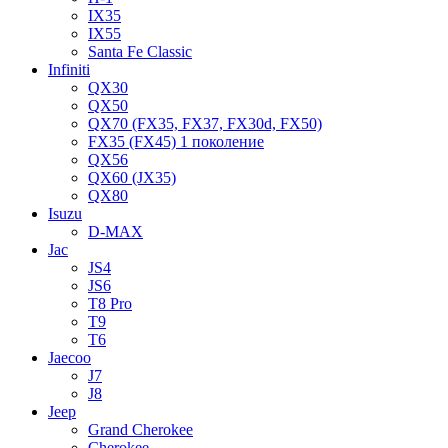
IX35
IX55
Santa Fe Classic
Infiniti
QX30
QX50
QX70 (FX35, FX37, FX30d, FX50)
FX35 (FX45) 1 поколение
QX56
QX60 (JX35)
QX80
Isuzu
D-MAX
Jac
JS4
JS6
T8 Pro
T9
T6
Jaecoo
J7
J8
Jeep
Grand Cherokee
Cherokee