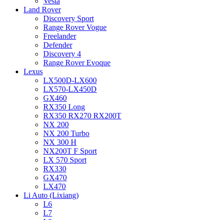
Vesta
Land Rover
Discovery Sport
Range Rover Vogue
Freelander
Defender
Discovery 4
Range Rover Evoque
Lexus
LX500D-LX600
LX570-LX450D
GX460
RX350 Long
RX350 RX270 RX200T
NX 200
NX 200 Turbo
NX 300 H
NX200T F Sport
LX 570 Sport
RX330
GX470
LX470
Li Auto (Lixiang)
L6
L7