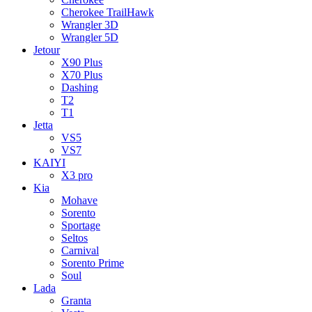
Cherokee TrailHawk
Wrangler 3D
Wrangler 5D
Jetour
X90 Plus
X70 Plus
Dashing
T2
T1
Jetta
VS5
VS7
KAIYI
X3 pro
Kia
Mohave
Sorento
Sportage
Seltos
Carnival
Sorento Prime
Soul
Lada
Granta