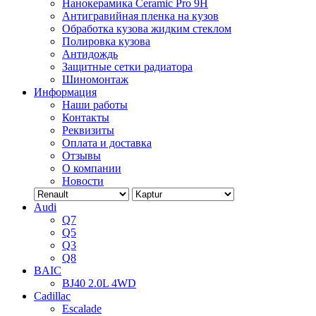
Нанокерамика Ceramic Pro 9H
Антигравийная пленка на кузов
Обработка кузова жидким стеклом
Полировка кузова
Антидождь
Защитные сетки радиатора
Шиномонтаж
Информация
Наши работы
Контакты
Реквизиты
Оплата и доставка
Отзывы
О компании
Новости
Audi
Q7
Q5
Q3
Q8
BAIC
BJ40 2.0L 4WD
Cadillac
Escalade