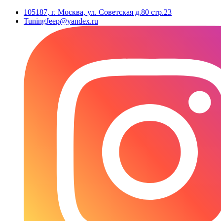
105187, г. Москва, ул. Советская д.80 стр.23
TuningJeep@yandex.ru