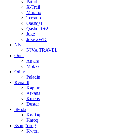
Patrol
X-Trail
Murano
Terrano
Qashqai
Qashqai +2
Juke
Juke 2WD
Niva
NIVA TRAVEL
Opel
Antara
Mokka
Oting
Paladin
Renault
Kaptur
Arkana
Koleos
Duster
Skoda
Kodiaq
Karoq
SsangYong
Kyron