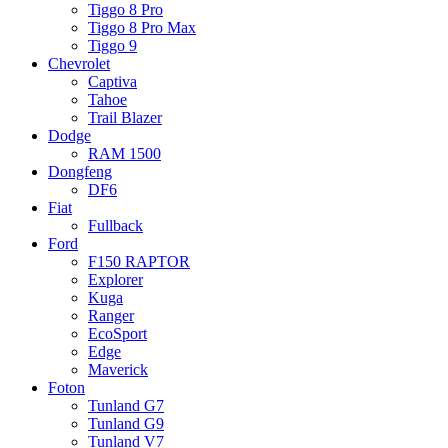
Tiggo 8 Pro
Tiggo 8 Pro Max
Tiggo 9
Chevrolet
Captiva
Tahoe
Trail Blazer
Dodge
RAM 1500
Dongfeng
DF6
Fiat
Fullback
Ford
F150 RAPTOR
Explorer
Kuga
Ranger
EcoSport
Edge
Maverick
Foton
Tunland G7
Tunland G9
Tunland V7