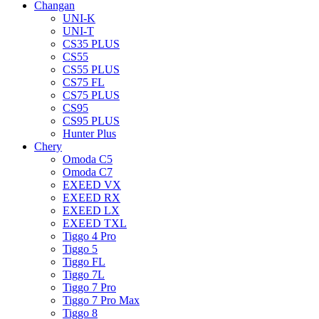
Changan
UNI-K
UNI-T
CS35 PLUS
CS55
CS55 PLUS
CS75 FL
CS75 PLUS
CS95
CS95 PLUS
Hunter Plus
Chery
Omoda C5
Omoda C7
EXEED VX
EXEED RX
EXEED LX
EXEED TXL
Tiggo 4 Pro
Tiggo 5
Tiggo FL
Tiggo 7L
Tiggo 7 Pro
Tiggo 7 Pro Max
Tiggo 8