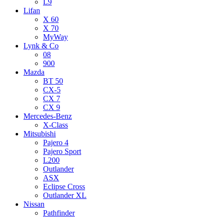
L9
Lifan
X 60
X 70
MyWay
Lynk & Co
08
900
Mazda
BT 50
CX-5
CX 7
CX 9
Mercedes-Benz
X-Class
Mitsubishi
Pajero 4
Pajero Sport
L200
Outlander
ASX
Eclipse Cross
Outlander XL
Nissan
Pathfinder