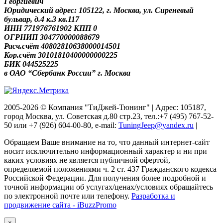
Георгиевич
Юридический адрес: 105122, г. Москва, ул. Сиреневый
бульвар, д.4 к.3 кв.117
ИНН 771976761902 КПП 0
ОГРНИП 304770000088679
Расч.счёт 40802810638000014501
Кор.счёт 30101810400000000225
БИК 044525225
в ОАО “Сбербанк России” г. Москва
2005-2026 © Компания "ТиДжей-Тюнинг" | Адрес: 105187,
город Москва, ул. Советская д.80 стр.23, тел.:+7 (495) 767-52-
50 или +7 (926) 604-00-80, e-mail:
TuningJeep@yandex.ru
|
Обращаем Ваше внимание на то, что данный интернет-сайт
носит исключительно информационный характер и ни при
каких условиях не является публичной офертой,
определяемой положениями ч. 2 ст. 437 Гражданского кодекса
Российской Федерации. Для получения более подробной и
точной информации об услугах/ценах/условиях обращайтесь
по электронной почте или телефону.
Разработка и
продвижение сайта - iBuzzPromo
×