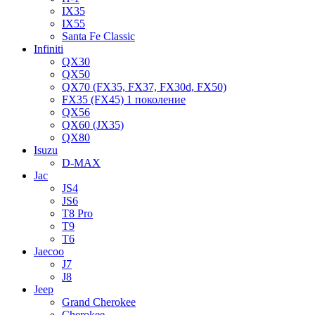
IX35
IX55
Santa Fe Classic
Infiniti
QX30
QX50
QX70 (FX35, FX37, FX30d, FX50)
FX35 (FX45) 1 поколение
QX56
QX60 (JX35)
QX80
Isuzu
D-MAX
Jac
JS4
JS6
T8 Pro
T9
T6
Jaecoo
J7
J8
Jeep
Grand Cherokee
Cherokee