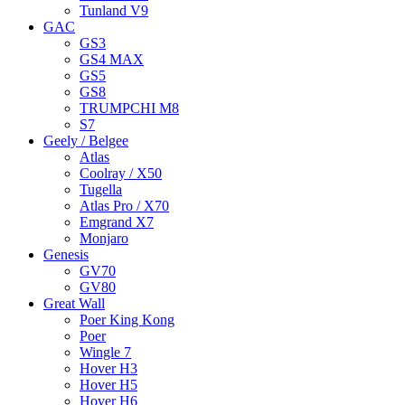
Tunland V9
GAC
GS3
GS4 MAX
GS5
GS8
TRUMPCHI M8
S7
Geely / Belgee
Atlas
Coolray / X50
Tugella
Atlas Pro / X70
Emgrand X7
Monjaro
Genesis
GV70
GV80
Great Wall
Poer King Kong
Poer
Wingle 7
Hover H3
Hover H5
Hover H6