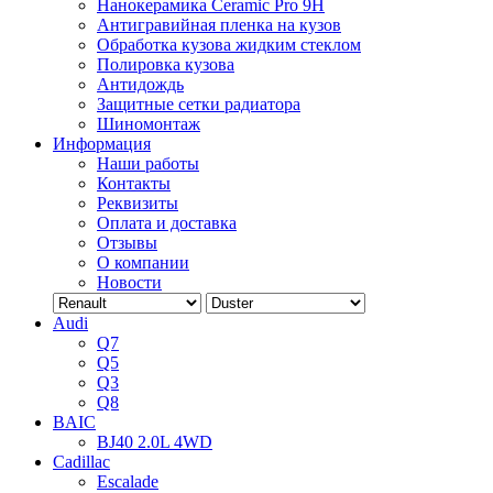
Нанокерамика Ceramic Pro 9H
Антигравийная пленка на кузов
Обработка кузова жидким стеклом
Полировка кузова
Антидождь
Защитные сетки радиатора
Шиномонтаж
Информация
Наши работы
Контакты
Реквизиты
Оплата и доставка
Отзывы
О компании
Новости
Audi
Q7
Q5
Q3
Q8
BAIC
BJ40 2.0L 4WD
Cadillac
Escalade