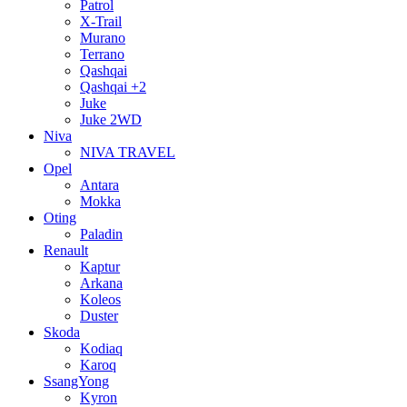
Patrol
X-Trail
Murano
Terrano
Qashqai
Qashqai +2
Juke
Juke 2WD
Niva
NIVA TRAVEL
Opel
Antara
Mokka
Oting
Paladin
Renault
Kaptur
Arkana
Koleos
Duster
Skoda
Kodiaq
Karoq
SsangYong
Kyron