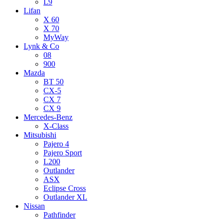
L9
Lifan
X 60
X 70
MyWay
Lynk & Co
08
900
Mazda
BT 50
CX-5
CX 7
CX 9
Mercedes-Benz
X-Class
Mitsubishi
Pajero 4
Pajero Sport
L200
Outlander
ASX
Eclipse Cross
Outlander XL
Nissan
Pathfinder