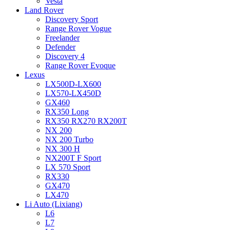
Vesta
Land Rover
Discovery Sport
Range Rover Vogue
Freelander
Defender
Discovery 4
Range Rover Evoque
Lexus
LX500D-LX600
LX570-LX450D
GX460
RX350 Long
RX350 RX270 RX200T
NX 200
NX 200 Turbo
NX 300 H
NX200T F Sport
LX 570 Sport
RX330
GX470
LX470
Li Auto (Lixiang)
L6
L7