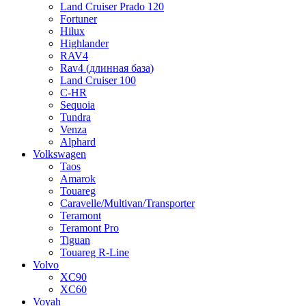
Land Cruiser Prado 120
Fortuner
Hilux
Highlander
RAV4
Rav4 (длинная база)
Land Cruiser 100
C-HR
Sequoia
Tundra
Venza
Alphard
Volkswagen
Taos
Amarok
Touareg
Caravelle/Multivan/Transporter
Teramont
Teramont Pro
Tiguan
Touareg R-Line
Volvo
XC90
XC60
Voyah