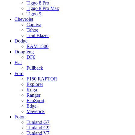
Tiggo 8 Pro
Tiggo 8 Pro Max
Tiggo 9
Chevrolet
Captiva
Tahoe
Trail Blazer
Dodge
RAM 1500
Dongfeng
DF6
Fiat
Fullback
Ford
F150 RAPTOR
Explorer
Kuga
Ranger
EcoSport
Edge
Maverick
Foton
Tunland G7
Tunland G9
Tunland V7