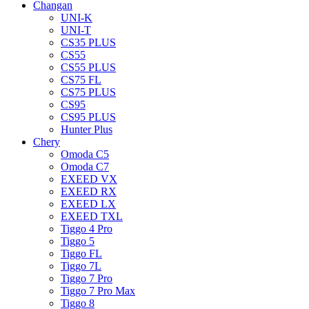
Changan
UNI-K
UNI-T
CS35 PLUS
CS55
CS55 PLUS
CS75 FL
CS75 PLUS
CS95
CS95 PLUS
Hunter Plus
Chery
Omoda C5
Omoda C7
EXEED VX
EXEED RX
EXEED LX
EXEED TXL
Tiggo 4 Pro
Tiggo 5
Tiggo FL
Tiggo 7L
Tiggo 7 Pro
Tiggo 7 Pro Max
Tiggo 8