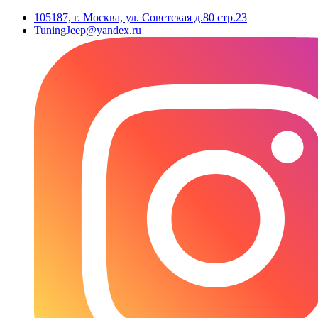
105187, г. Москва, ул. Советская д.80 стр.23
TuningJeep@yandex.ru