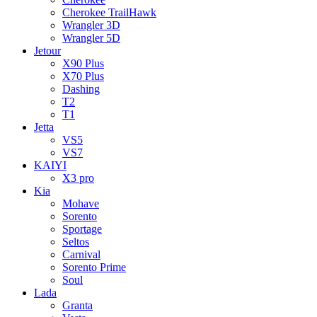
Cherokee TrailHawk
Wrangler 3D
Wrangler 5D
Jetour
X90 Plus
X70 Plus
Dashing
T2
T1
Jetta
VS5
VS7
KAIYI
X3 pro
Kia
Mohave
Sorento
Sportage
Seltos
Carnival
Sorento Prime
Soul
Lada
Granta