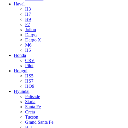
Haval
H3
H7
H9
F7
Jolion
Dargo
Dargo X
M6
H5
Honda
CRV
Pilot
Hongqi
HS5
HS7
HQ9
Hyundai
Palisade
Staria
Santa Fe
Creta
Tucson
Grand Santa Fe
H-1