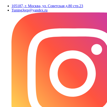
105187, г. Москва, ул. Советская д.80 стр.23
TuningJeep@yandex.ru