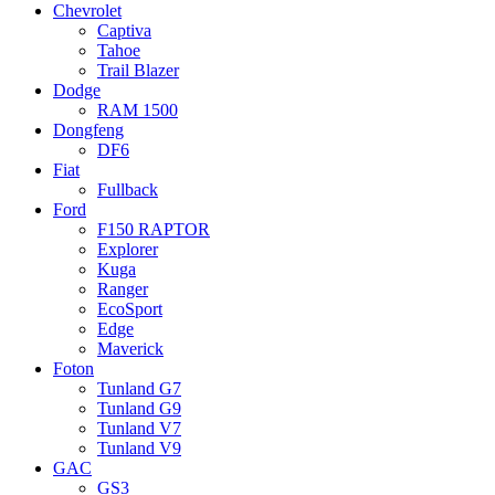
Chevrolet
Captiva
Tahoe
Trail Blazer
Dodge
RAM 1500
Dongfeng
DF6
Fiat
Fullback
Ford
F150 RAPTOR
Explorer
Kuga
Ranger
EcoSport
Edge
Maverick
Foton
Tunland G7
Tunland G9
Tunland V7
Tunland V9
GAC
GS3