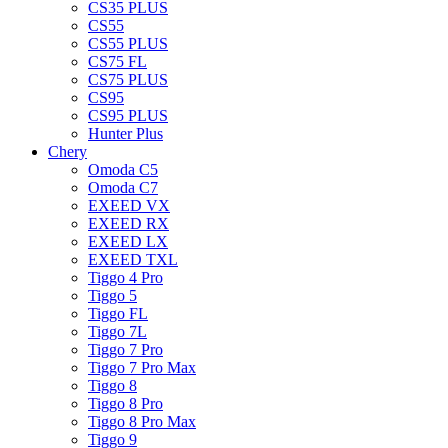
CS35 PLUS
CS55
CS55 PLUS
CS75 FL
CS75 PLUS
CS95
CS95 PLUS
Hunter Plus
Chery
Omoda C5
Omoda C7
EXEED VX
EXEED RX
EXEED LX
EXEED TXL
Tiggo 4 Pro
Tiggo 5
Tiggo FL
Tiggo 7L
Tiggo 7 Pro
Tiggo 7 Pro Max
Tiggo 8
Tiggo 8 Pro
Tiggo 8 Pro Max
Tiggo 9