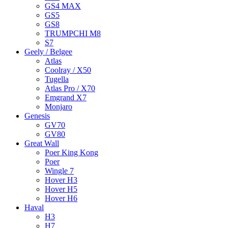
GS4 MAX
GS5
GS8
TRUMPCHI M8
S7
Geely / Belgee
Atlas
Coolray / X50
Tugella
Atlas Pro / X70
Emgrand X7
Monjaro
Genesis
GV70
GV80
Great Wall
Poer King Kong
Poer
Wingle 7
Hover H3
Hover H5
Hover H6
Haval
H3
H7