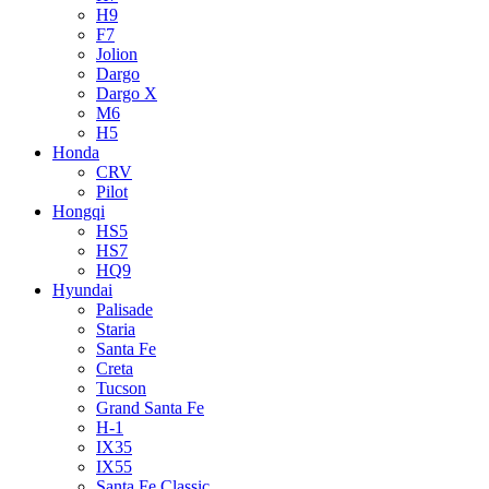
H9
F7
Jolion
Dargo
Dargo X
M6
H5
Honda
CRV
Pilot
Hongqi
HS5
HS7
HQ9
Hyundai
Palisade
Staria
Santa Fe
Creta
Tucson
Grand Santa Fe
H-1
IX35
IX55
Santa Fe Classic