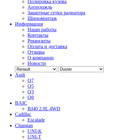
Полировка кузова
Антидождь
Защитные сетки радиатора
Шиномонтаж
Информация
Наши работы
Контакты
Реквизиты
Оплата и доставка
Отзывы
О компании
Новости
Audi
Q7
Q5
Q3
Q8
BAIC
BJ40 2.0L 4WD
Cadillac
Escalade
Changan
UNI-K
UNI-T