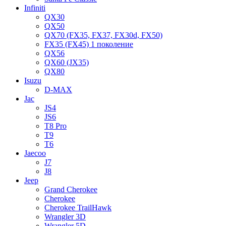
Infiniti
QX30
QX50
QX70 (FX35, FX37, FX30d, FX50)
FX35 (FX45) 1 поколение
QX56
QX60 (JX35)
QX80
Isuzu
D-MAX
Jac
JS4
JS6
T8 Pro
T9
T6
Jaecoo
J7
J8
Jeep
Grand Cherokee
Cherokee
Cherokee TrailHawk
Wrangler 3D
Wrangler 5D