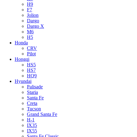
H9
F7
Jolion
Dargo
Dargo X
M6
H5
Honda
CRV
Pilot
Hongqi
HS5
HS7
HQ9
Hyundai
Palisade
Staria
Santa Fe
Creta
Tucson
Grand Santa Fe
H-1
IX35
IX55
Santa Fe Classic