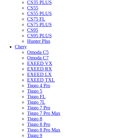
CS35 PLUS
CS55
CS55 PLUS
CS75 FL
CS75 PLUS
CS95
CS95 PLUS
Hunter Plus
Chery
Omoda C5
Omoda C7
EXEED VX
EXEED RX
EXEED LX
EXEED TXL
Tiggo 4 Pro
Tiggo 5
Tiggo FL
Tiggo 7L
Tiggo 7 Pro
Tiggo 7 Pro Max
Tiggo 8
Tiggo 8 Pro
Tiggo 8 Pro Max
Tiggo 9