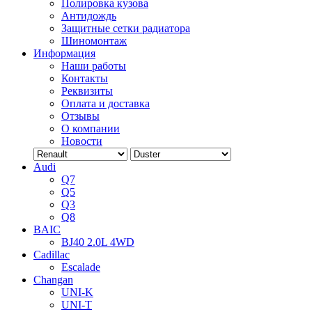
Полировка кузова
Антидождь
Защитные сетки радиатора
Шиномонтаж
Информация
Наши работы
Контакты
Реквизиты
Оплата и доставка
Отзывы
О компании
Новости
Audi
Q7
Q5
Q3
Q8
BAIC
BJ40 2.0L 4WD
Cadillac
Escalade
Changan
UNI-K
UNI-T