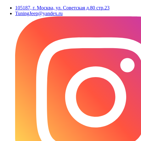
105187, г. Москва, ул. Советская д.80 стр.23
TuningJeep@yandex.ru