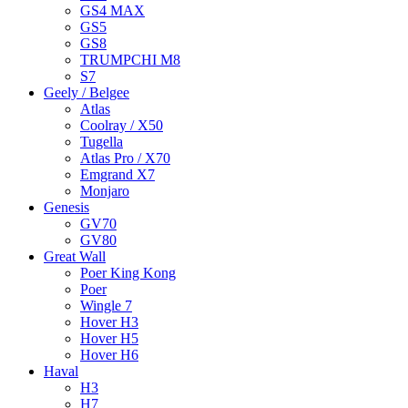
GS4 MAX
GS5
GS8
TRUMPCHI M8
S7
Geely / Belgee
Atlas
Coolray / X50
Tugella
Atlas Pro / X70
Emgrand X7
Monjaro
Genesis
GV70
GV80
Great Wall
Poer King Kong
Poer
Wingle 7
Hover H3
Hover H5
Hover H6
Haval
H3
H7