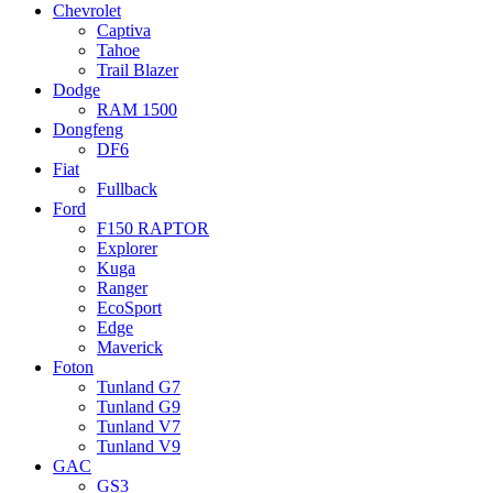
Chevrolet
Captiva
Tahoe
Trail Blazer
Dodge
RAM 1500
Dongfeng
DF6
Fiat
Fullback
Ford
F150 RAPTOR
Explorer
Kuga
Ranger
EcoSport
Edge
Maverick
Foton
Tunland G7
Tunland G9
Tunland V7
Tunland V9
GAC
GS3