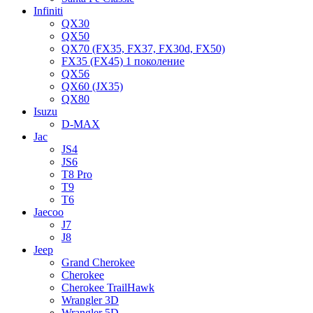
Infiniti
QX30
QX50
QX70 (FX35, FX37, FX30d, FX50)
FX35 (FX45) 1 поколение
QX56
QX60 (JX35)
QX80
Isuzu
D-MAX
Jac
JS4
JS6
T8 Pro
T9
T6
Jaecoo
J7
J8
Jeep
Grand Cherokee
Cherokee
Cherokee TrailHawk
Wrangler 3D
Wrangler 5D