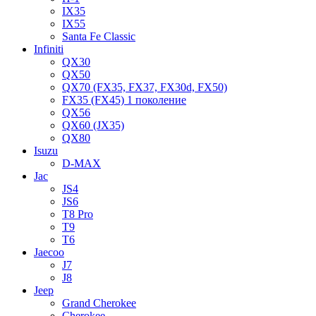
IX35
IX55
Santa Fe Classic
Infiniti
QX30
QX50
QX70 (FX35, FX37, FX30d, FX50)
FX35 (FX45) 1 поколение
QX56
QX60 (JX35)
QX80
Isuzu
D-MAX
Jac
JS4
JS6
T8 Pro
T9
T6
Jaecoo
J7
J8
Jeep
Grand Cherokee
Cherokee