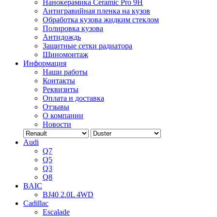
Нанокерамика Ceramic Pro 9H
Антигравийная пленка на кузов
Обработка кузова жидким стеклом
Полировка кузова
Антидождь
Защитные сетки радиатора
Шиномонтаж
Информация
Наши работы
Контакты
Реквизиты
Оплата и доставка
Отзывы
О компании
Новости
Audi
Q7
Q5
Q3
Q8
BAIC
BJ40 2.0L 4WD
Cadillac
Escalade