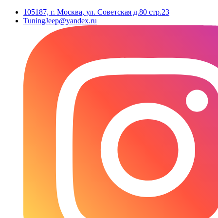
105187, г. Москва, ул. Советская д.80 стр.23
TuningJeep@yandex.ru