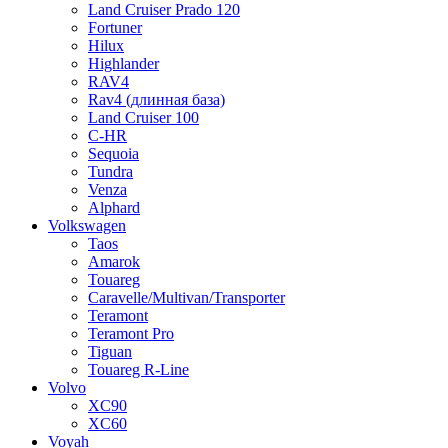
Land Cruiser Prado 120
Fortuner
Hilux
Highlander
RAV4
Rav4 (длинная база)
Land Cruiser 100
C-HR
Sequoia
Tundra
Venza
Alphard
Volkswagen
Taos
Amarok
Touareg
Caravelle/Multivan/Transporter
Teramont
Teramont Pro
Tiguan
Touareg R-Line
Volvo
XC90
XC60
Voyah