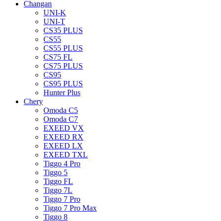
Changan
UNI-K
UNI-T
CS35 PLUS
CS55
CS55 PLUS
CS75 FL
CS75 PLUS
CS95
CS95 PLUS
Hunter Plus
Chery
Omoda C5
Omoda C7
EXEED VX
EXEED RX
EXEED LX
EXEED TXL
Tiggo 4 Pro
Tiggo 5
Tiggo FL
Tiggo 7L
Tiggo 7 Pro
Tiggo 7 Pro Max
Tiggo 8