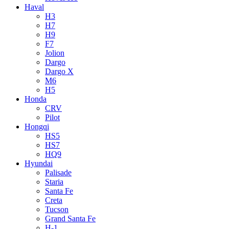
Haval
H3
H7
H9
F7
Jolion
Dargo
Dargo X
M6
H5
Honda
CRV
Pilot
Hongqi
HS5
HS7
HQ9
Hyundai
Palisade
Staria
Santa Fe
Creta
Tucson
Grand Santa Fe
H-1