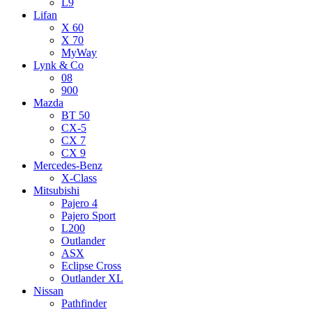
L9
Lifan
X 60
X 70
MyWay
Lynk & Co
08
900
Mazda
BT 50
CX-5
CX 7
CX 9
Mercedes-Benz
X-Class
Mitsubishi
Pajero 4
Pajero Sport
L200
Outlander
ASX
Eclipse Cross
Outlander XL
Nissan
Pathfinder