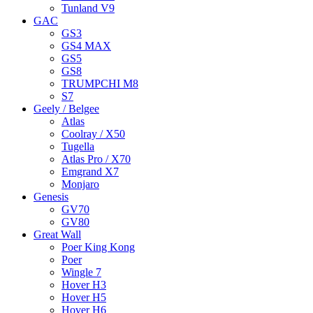
Tunland V9
GAC
GS3
GS4 MAX
GS5
GS8
TRUMPCHI M8
S7
Geely / Belgee
Atlas
Coolray / X50
Tugella
Atlas Pro / X70
Emgrand X7
Monjaro
Genesis
GV70
GV80
Great Wall
Poer King Kong
Poer
Wingle 7
Hover H3
Hover H5
Hover H6