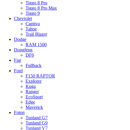
Tiggo 8 Pro
Tiggo 8 Pro Max
Tiggo 9
Chevrolet
Captiva
Tahoe
Trail Blazer
Dodge
RAM 1500
Dongfeng
DF6
Fiat
Fullback
Ford
F150 RAPTOR
Explorer
Kuga
Ranger
EcoSport
Edge
Maverick
Foton
Tunland G7
Tunland G9
Tunland V7