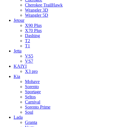
Cherokee TrailHawk
Wrangler 3D
Wrangler 5D
Jetour
X90 Plus
X70 Plus
Dashing
T2
T1
Jetta
VS5
VS7
KAIYI
X3 pro
Kia
Mohave
Sorento
Sportage
Seltos
Carnival
Sorento Prime
Soul
Lada
Granta