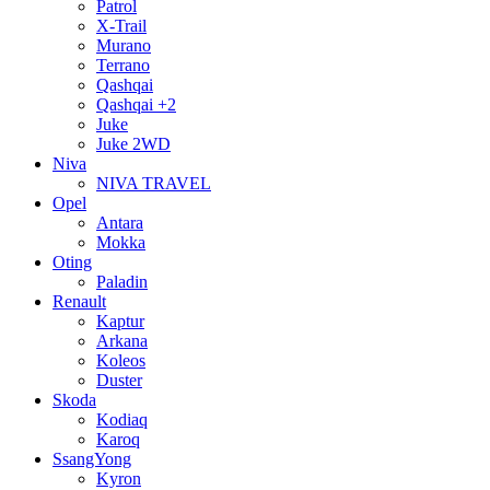
Patrol
X-Trail
Murano
Terrano
Qashqai
Qashqai +2
Juke
Juke 2WD
Niva
NIVA TRAVEL
Opel
Antara
Mokka
Oting
Paladin
Renault
Kaptur
Arkana
Koleos
Duster
Skoda
Kodiaq
Karoq
SsangYong
Kyron