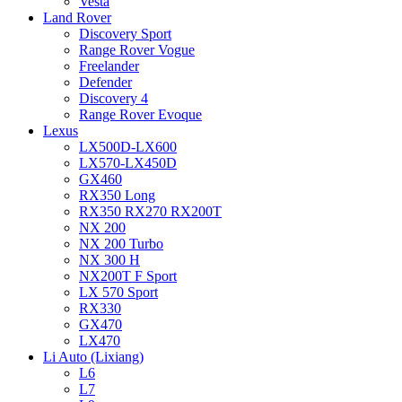
Vesta
Land Rover
Discovery Sport
Range Rover Vogue
Freelander
Defender
Discovery 4
Range Rover Evoque
Lexus
LX500D-LX600
LX570-LX450D
GX460
RX350 Long
RX350 RX270 RX200T
NX 200
NX 200 Turbo
NX 300 H
NX200T F Sport
LX 570 Sport
RX330
GX470
LX470
Li Auto (Lixiang)
L6
L7