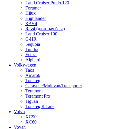
Land Cruiser Prado 120
Fortuner
Hilux
Highlander
RAV4
Rav4 (длинная база)
Land Cruiser 100
C-HR
Sequoia
Tundra
Venza
Alphard
Volkswagen
Taos
Amarok
Touareg
Caravelle/Multivan/Transporter
Teramont
Teramont Pro
Tiguan
Touareg R-Line
Volvo
XC90
XC60
Voyah