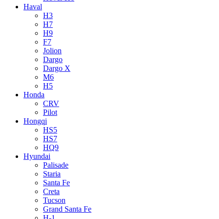
Haval
H3
H7
H9
F7
Jolion
Dargo
Dargo X
M6
H5
Honda
CRV
Pilot
Hongqi
HS5
HS7
HQ9
Hyundai
Palisade
Staria
Santa Fe
Creta
Tucson
Grand Santa Fe
H-1