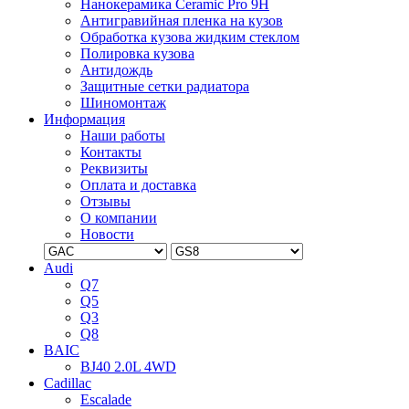
Нанокерамика Ceramic Pro 9H
Антигравийная пленка на кузов
Обработка кузова жидким стеклом
Полировка кузова
Антидождь
Защитные сетки радиатора
Шиномонтаж
Информация
Наши работы
Контакты
Реквизиты
Оплата и доставка
Отзывы
О компании
Новости
Audi
Q7
Q5
Q3
Q8
BAIC
BJ40 2.0L 4WD
Cadillac
Escalade