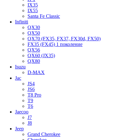
IX35
IX55
Santa Fe Classic
Infiniti
QX30
QX50
QX70 (FX35, FX37, FX30d, FX50)
FX35 (FX45) 1 поколение
QX56
QX60 (JX35)
QX80
Isuzu
D-MAX
Jac
JS4
JS6
T8 Pro
T9
T6
Jaecoo
J7
J8
Jeep
Grand Cherokee
Cherokee