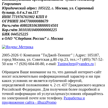
Георгиевич
Юридический адрес: 105122, г. Москва, ул. Сиреневый
бульвар, д.4 к.3 кв.117
ИНН 771976761902 КПП 0
ОГРНИП 304770000088679
Расч.счёт 40802810638000014501
Кор.счёт 30101810400000000225
БИК 044525225
в ОАО “Сбербанк России” г. Москва
2005-2026 © Компания "ТиДжей-Тюнинг" | Адрес: 105187,
город Москва, ул. Советская д.80 стр.23, тел.:+7 (495) 767-52-
50 или +7 (926) 604-00-80, e-mail:
TuningJeep@yandex.ru
|
Обращаем Ваше внимание на то, что данный интернет-сайт
носит исключительно информационный характер и ни при
каких условиях не является публичной офертой,
определяемой положениями ч. 2 ст. 437 Гражданского кодекса
Российской Федерации. Для получения более подробной и
точной информации об услугах/ценах/условиях обращайтесь
по электронной почте или телефону.
Разработка и
продвижение сайта - iBuzzPromo