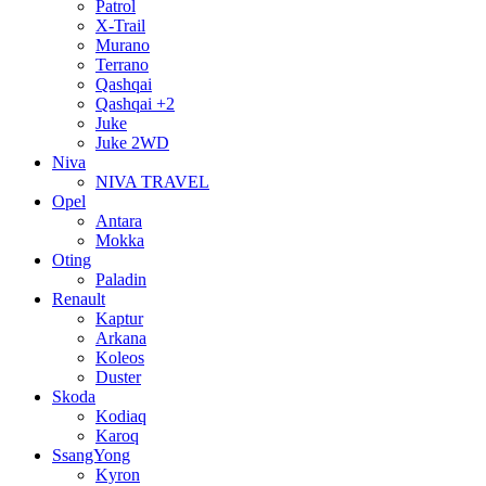
Patrol
X-Trail
Murano
Terrano
Qashqai
Qashqai +2
Juke
Juke 2WD
Niva
NIVA TRAVEL
Opel
Antara
Mokka
Oting
Paladin
Renault
Kaptur
Arkana
Koleos
Duster
Skoda
Kodiaq
Karoq
SsangYong
Kyron