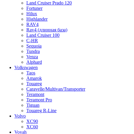
Land Cruiser Prado 120
Fortuner
Hilux
Highlander
RAV4
Rav4 (длинная база)
Land Cruiser 100
C-HR
Sequoia
Tundra
Venza
Alphard
Volkswagen
Taos
Amarok
Touareg
Caravelle/Multivan/Transporter
Teramont
Teramont Pro
Tiguan
Touareg R-Line
Volvo
XC90
XC60
Voyah