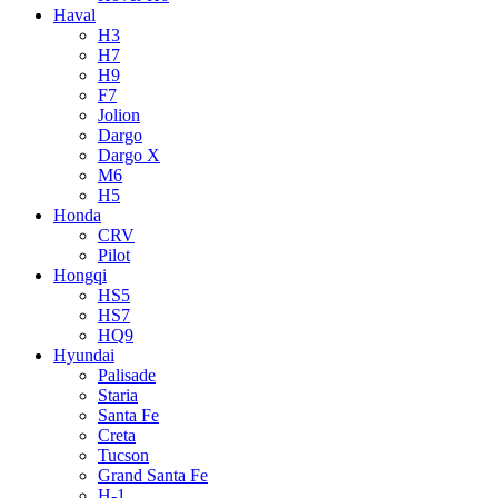
Haval
H3
H7
H9
F7
Jolion
Dargo
Dargo X
M6
H5
Honda
CRV
Pilot
Hongqi
HS5
HS7
HQ9
Hyundai
Palisade
Staria
Santa Fe
Creta
Tucson
Grand Santa Fe
H-1