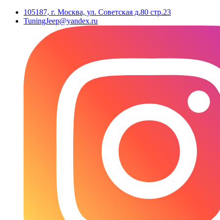
105187, г. Москва, ул. Советская д.80 стр.23
TuningJeep@yandex.ru