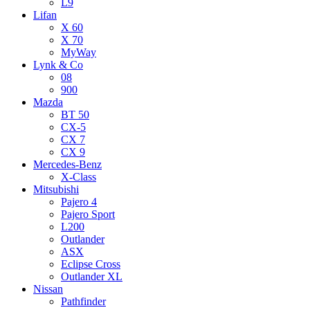
L9
Lifan
X 60
X 70
MyWay
Lynk & Co
08
900
Mazda
BT 50
CX-5
CX 7
CX 9
Mercedes-Benz
X-Class
Mitsubishi
Pajero 4
Pajero Sport
L200
Outlander
ASX
Eclipse Cross
Outlander XL
Nissan
Pathfinder