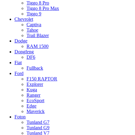
Tiggo 8 Pro
Tiggo 8 Pro Max
Tiggo 9
Chevrolet
Captiva
Tahoe
Trail Blazer
Dodge
RAM 1500
Dongfeng
DF6
Fiat
Fullback
Ford
F150 RAPTOR
Explorer
Kuga
Ranger
EcoSport
Edge
Maverick
Foton
Tunland G7
Tunland G9
Tunland V7