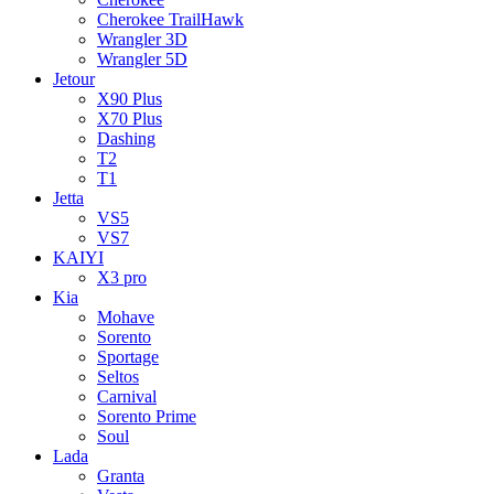
Cherokee TrailHawk
Wrangler 3D
Wrangler 5D
Jetour
X90 Plus
X70 Plus
Dashing
T2
T1
Jetta
VS5
VS7
KAIYI
X3 pro
Kia
Mohave
Sorento
Sportage
Seltos
Carnival
Sorento Prime
Soul
Lada
Granta