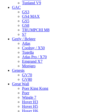
Tunland V9
GAC
GS3
GS4 MAX
GS5
GS8
TRUMPCHI M8
S7
Geely / Belgee
Atlas
Coolray / X50
Tugella
Atlas Pro / X70
Emgrand X7
Monjaro
Genesis
GV70
GV80
Great Wall
Poer King Kong
Poer
Wingle 7
Hover H3
Hover H5
Hover H6