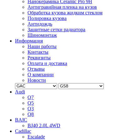
Нанокерамика Ceramic Pro 9H
Антигравийная пленка на кузов
Обработка кузова жидким стеклом
Полировка кузова
Антидождь
Защитные сетки радиатора
Шиномонтаж
Информация
Наши работы
Контакты
Реквизиты
Оплата и доставка
Отзывы
О компании
Новости
Audi
Q7
Q5
Q3
Q8
BAIC
BJ40 2.0L 4WD
Cadillac
Escalade