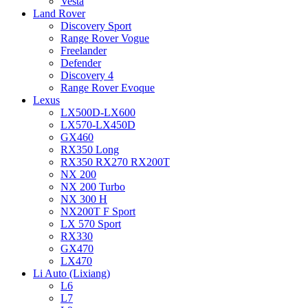
Vesta
Land Rover
Discovery Sport
Range Rover Vogue
Freelander
Defender
Discovery 4
Range Rover Evoque
Lexus
LX500D-LX600
LX570-LX450D
GX460
RX350 Long
RX350 RX270 RX200T
NX 200
NX 200 Turbo
NX 300 H
NX200T F Sport
LX 570 Sport
RX330
GX470
LX470
Li Auto (Lixiang)
L6
L7