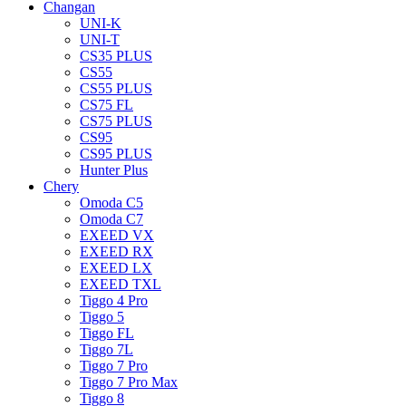
Changan
UNI-K
UNI-T
CS35 PLUS
CS55
CS55 PLUS
CS75 FL
CS75 PLUS
CS95
CS95 PLUS
Hunter Plus
Chery
Omoda C5
Omoda C7
EXEED VX
EXEED RX
EXEED LX
EXEED TXL
Tiggo 4 Pro
Tiggo 5
Tiggo FL
Tiggo 7L
Tiggo 7 Pro
Tiggo 7 Pro Max
Tiggo 8