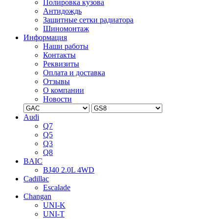
Полировка кузова
Антидождь
Защитные сетки радиатора
Шиномонтаж
Информация
Наши работы
Контакты
Реквизиты
Оплата и доставка
Отзывы
О компании
Новости
Audi
Q7
Q5
Q3
Q8
BAIC
BJ40 2.0L 4WD
Cadillac
Escalade
Changan
UNI-K
UNI-T