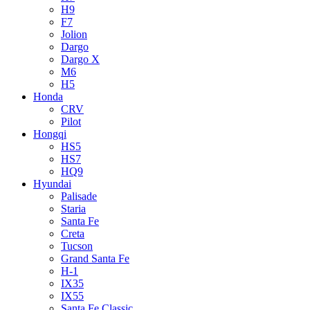
H9
F7
Jolion
Dargo
Dargo X
M6
H5
Honda
CRV
Pilot
Hongqi
HS5
HS7
HQ9
Hyundai
Palisade
Staria
Santa Fe
Creta
Tucson
Grand Santa Fe
H-1
IX35
IX55
Santa Fe Classic