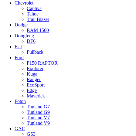
Chevrolet
Captiva
Tahoe
Trail Blazer
Dodge
RAM 1500
Dongfeng
DF6
Fiat
Fullback
Ford
F150 RAPTOR
Explorer
Kuga
Ranger
EcoSport
Edge
Maverick
Foton
Tunland G7
Tunland G9
Tunland V7
Tunland V9
GAC
GS3