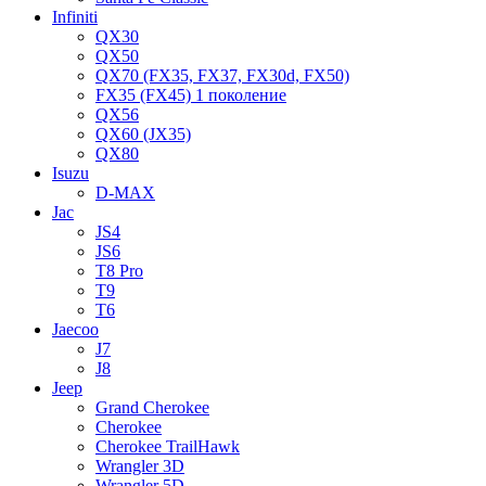
Infiniti
QX30
QX50
QX70 (FX35, FX37, FX30d, FX50)
FX35 (FX45) 1 поколение
QX56
QX60 (JX35)
QX80
Isuzu
D-MAX
Jac
JS4
JS6
T8 Pro
T9
T6
Jaecoo
J7
J8
Jeep
Grand Cherokee
Cherokee
Cherokee TrailHawk
Wrangler 3D
Wrangler 5D