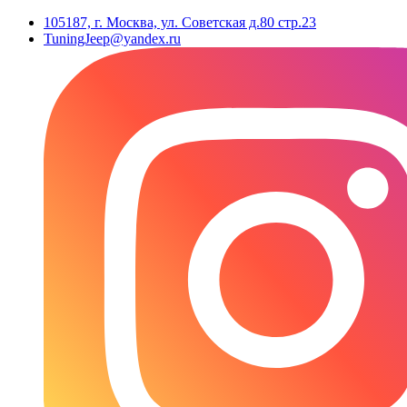
105187, г. Москва, ул. Советская д.80 стр.23
TuningJeep@yandex.ru