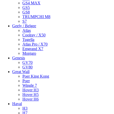
GS4 MAX
GS5
GS8
TRUMPCHI M8
S7
Geely / Belgee
Atlas
Coolray / X50
Tugella
Atlas Pro / X70
Emgrand X7
Monjaro
Genesis
GV70
GV80
Great Wall
Poer King Kong
Poer
Wingle 7
Hover H3
Hover H5
Hover H6
Haval
H3
H7