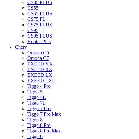
CS35 PLUS
CS55
CS55 PLUS
CS75 FL
CS75 PLUS
CS95
CS95 PLUS
Hunter Plus
Chery
Omoda C5
Omoda C7
EXEED VX
EXEED RX
EXEED LX
EXEED TXL
Tiggo 4 Pro
Tiggo 5
Tiggo FL
Tiggo 7L
Tiggo 7 Pro
Tiggo 7 Pro Max
Tiggo 8
Tiggo 8 Pro
Tiggo 8 Pro Max
Tiggo 9