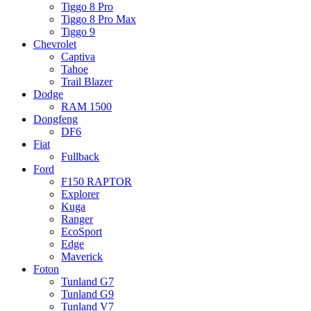
Tiggo 8 Pro
Tiggo 8 Pro Max
Tiggo 9
Chevrolet
Captiva
Tahoe
Trail Blazer
Dodge
RAM 1500
Dongfeng
DF6
Fiat
Fullback
Ford
F150 RAPTOR
Explorer
Kuga
Ranger
EcoSport
Edge
Maverick
Foton
Tunland G7
Tunland G9
Tunland V7