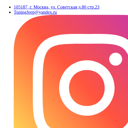
105187, г. Москва, ул. Советская д.80 стр.23
TuningJeep@yandex.ru