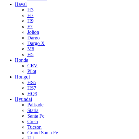
Haval
H3
H7
H9
F7
Jolion
Dargo
Dargo X
M6
H5
Honda
CRV
Pilot
Hongqi
HS5
HS7
HQ9
Hyundai
Palisade
Staria
Santa Fe
Creta
Tucson
Grand Santa Fe
H-1