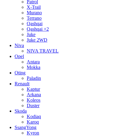
Patrol
X-Trail
Murano
Terrano
Qashqai
Qashqai +2
Juke
Juke 2WD
Niva
NIVA TRAVEL
Opel
Antara
Mokka
Oting
Paladin
Renault
Kaptur
Arkana
Koleos
Duster
Skoda
Kodiaq
Karoq
SsangYong
Kyron