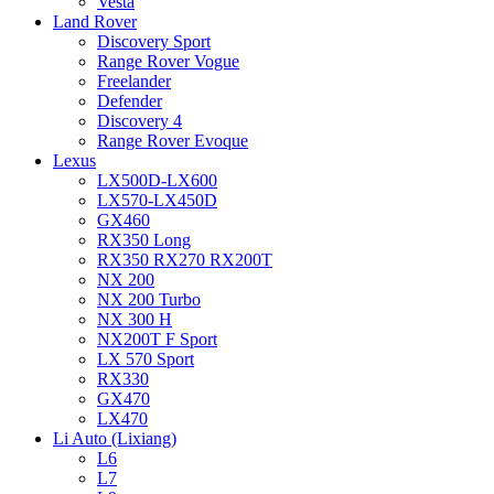
Vesta
Land Rover
Discovery Sport
Range Rover Vogue
Freelander
Defender
Discovery 4
Range Rover Evoque
Lexus
LX500D-LX600
LX570-LX450D
GX460
RX350 Long
RX350 RX270 RX200T
NX 200
NX 200 Turbo
NX 300 H
NX200T F Sport
LX 570 Sport
RX330
GX470
LX470
Li Auto (Lixiang)
L6
L7