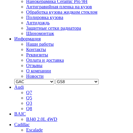
Нанокерамика Ceramic Pro 9H
Антигравийная пленка на кузов
Обработка кузова жидким стеклом
Полировка кузова
Антидождь
Защитные сетки радиатора
Шиномонтаж
Информация
Наши работы
Контакты
Реквизиты
Оплата и доставка
Отзывы
О компании
Новости
Audi
Q7
Q5
Q3
Q8
BAIC
BJ40 2.0L 4WD
Cadillac
Escalade