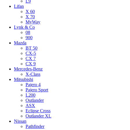
L9
Lifan
X 60
X 70
MyWay
Lynk & Co
08
900
Mazda
BT 50
CX-5
CX 7
CX 9
Mercedes-Benz
X-Class
Mitsubishi
Pajero 4
Pajero Sport
L200
Outlander
ASX
Eclipse Cross
Outlander XL
Nissan
Pathfinder