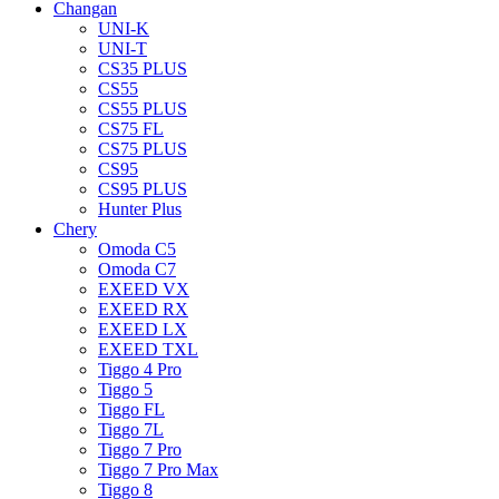
Changan
UNI-K
UNI-T
CS35 PLUS
CS55
CS55 PLUS
CS75 FL
CS75 PLUS
CS95
CS95 PLUS
Hunter Plus
Chery
Omoda C5
Omoda C7
EXEED VX
EXEED RX
EXEED LX
EXEED TXL
Tiggo 4 Pro
Tiggo 5
Tiggo FL
Tiggo 7L
Tiggo 7 Pro
Tiggo 7 Pro Max
Tiggo 8