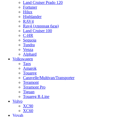
Land Cruiser Prado 120
Fortuner
Hilux
Highlander
RAV4
Rav4 (длинная база)
Land Cruiser 100
C-HR
Sequoia
Tundra
Venza
Alphard
Volkswagen
Taos
Amarok
Touareg
Caravelle/Multivan/Transporter
Teramont
Teramont Pro
Tiguan
Touareg R-Line
Volvo
XC90
XC60
Voyah