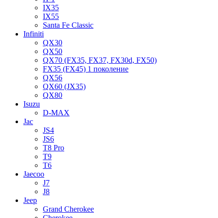
IX35
IX55
Santa Fe Classic
Infiniti
QX30
QX50
QX70 (FX35, FX37, FX30d, FX50)
FX35 (FX45) 1 поколение
QX56
QX60 (JX35)
QX80
Isuzu
D-MAX
Jac
JS4
JS6
T8 Pro
T9
T6
Jaecoo
J7
J8
Jeep
Grand Cherokee
Cherokee