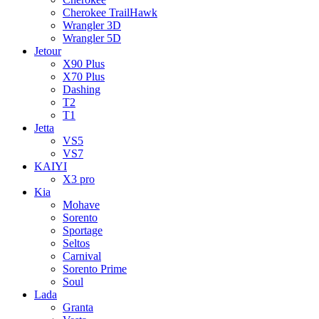
Cherokee TrailHawk
Wrangler 3D
Wrangler 5D
Jetour
X90 Plus
X70 Plus
Dashing
T2
T1
Jetta
VS5
VS7
KAIYI
X3 pro
Kia
Mohave
Sorento
Sportage
Seltos
Carnival
Sorento Prime
Soul
Lada
Granta