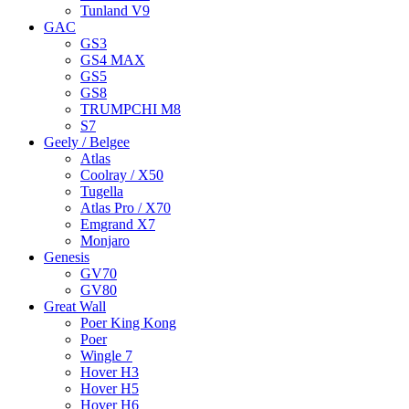
Tunland V9
GAC
GS3
GS4 MAX
GS5
GS8
TRUMPCHI M8
S7
Geely / Belgee
Atlas
Coolray / X50
Tugella
Atlas Pro / X70
Emgrand X7
Monjaro
Genesis
GV70
GV80
Great Wall
Poer King Kong
Poer
Wingle 7
Hover H3
Hover H5
Hover H6