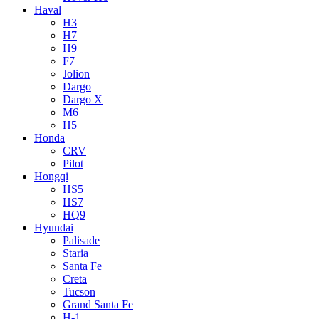
Haval
H3
H7
H9
F7
Jolion
Dargo
Dargo X
M6
H5
Honda
CRV
Pilot
Hongqi
HS5
HS7
HQ9
Hyundai
Palisade
Staria
Santa Fe
Creta
Tucson
Grand Santa Fe
H-1