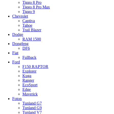
Tiggo 8 Pro
Tiggo 8 Pro Max
Tiggo 9
Chevrolet
Captiva
Tahoe
Trail Blazer
Dodge
RAM 1500
Dongfeng
DF6
Fiat
Fullback
Ford
F150 RAPTOR
Explorer
Kuga
Ranger
EcoSport
Edge
Maverick
Foton
Tunland G7
Tunland G9
Tunland V7