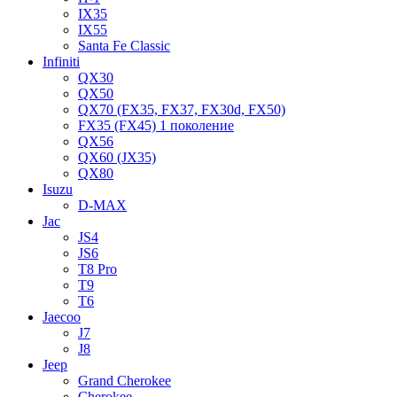
IX35
IX55
Santa Fe Classic
Infiniti
QX30
QX50
QX70 (FX35, FX37, FX30d, FX50)
FX35 (FX45) 1 поколение
QX56
QX60 (JX35)
QX80
Isuzu
D-MAX
Jac
JS4
JS6
T8 Pro
T9
T6
Jaecoo
J7
J8
Jeep
Grand Cherokee
Cherokee