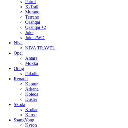
Patrol
X-Trail
Murano
Terrano
Qashqai
Qashqai +2
Juke
Juke 2WD
Niva
NIVA TRAVEL
Opel
Antara
Mokka
Oting
Paladin
Renault
Kaptur
Arkana
Koleos
Duster
Skoda
Kodiaq
Karoq
SsangYong
Kyron