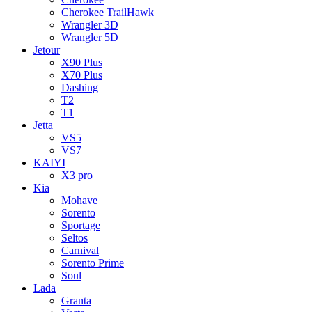
Cherokee TrailHawk
Wrangler 3D
Wrangler 5D
Jetour
X90 Plus
X70 Plus
Dashing
T2
T1
Jetta
VS5
VS7
KAIYI
X3 pro
Kia
Mohave
Sorento
Sportage
Seltos
Carnival
Sorento Prime
Soul
Lada
Granta