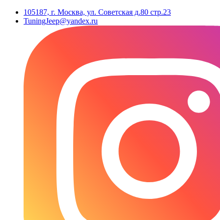
105187, г. Москва, ул. Советская д.80 стр.23
TuningJeep@yandex.ru