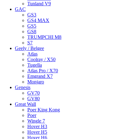
Tunland V9
GAC
GS3
GS4 MAX
GS5
GS8
TRUMPCHI M8
S7
Geely / Belgee
Atlas
Coolray / X50
Tugella
Atlas Pro / X70
Emgrand X7
Monjaro
Genesis
GV70
GV80
Great Wall
Poer King Kong
Poer
Wingle 7
Hover H3
Hover H5
Hover H6