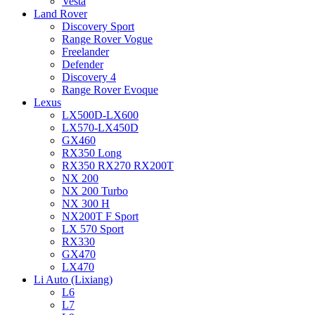
Vesta
Land Rover
Discovery Sport
Range Rover Vogue
Freelander
Defender
Discovery 4
Range Rover Evoque
Lexus
LX500D-LX600
LX570-LX450D
GX460
RX350 Long
RX350 RX270 RX200T
NX 200
NX 200 Turbo
NX 300 H
NX200T F Sport
LX 570 Sport
RX330
GX470
LX470
Li Auto (Lixiang)
L6
L7