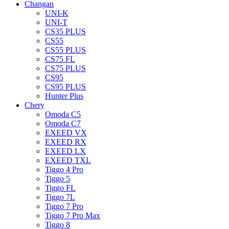
Changan
UNI-K
UNI-T
CS35 PLUS
CS55
CS55 PLUS
CS75 FL
CS75 PLUS
CS95
CS95 PLUS
Hunter Plus
Chery
Omoda C5
Omoda C7
EXEED VX
EXEED RX
EXEED LX
EXEED TXL
Tiggo 4 Pro
Tiggo 5
Tiggo FL
Tiggo 7L
Tiggo 7 Pro
Tiggo 7 Pro Max
Tiggo 8