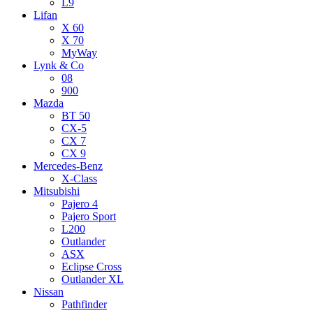
L9
Lifan
X 60
X 70
MyWay
Lynk & Co
08
900
Mazda
BT 50
CX-5
CX 7
CX 9
Mercedes-Benz
X-Class
Mitsubishi
Pajero 4
Pajero Sport
L200
Outlander
ASX
Eclipse Cross
Outlander XL
Nissan
Pathfinder