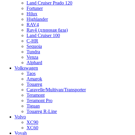
Land Cruiser Prado 120
Fortuner
Hilux
Highlander
RAV4
Rav4 (длинная база)
Land Cruiser 100
C-HR
Sequoia
Tundra
Venza
Alphard
Volkswagen
Taos
Amarok
Touareg
Caravelle/Multivan/Transporter
Teramont
Teramont Pro
Tiguan
Touareg R-Line
Volvo
XC90
XC60
Voyah