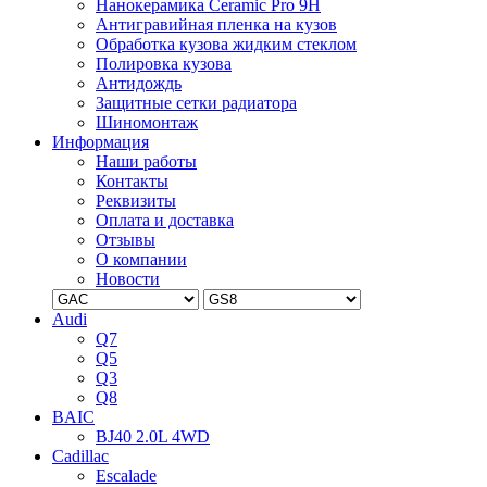
Нанокерамика Ceramic Pro 9H
Антигравийная пленка на кузов
Обработка кузова жидким стеклом
Полировка кузова
Антидождь
Защитные сетки радиатора
Шиномонтаж
Информация
Наши работы
Контакты
Реквизиты
Оплата и доставка
Отзывы
О компании
Новости
Audi
Q7
Q5
Q3
Q8
BAIC
BJ40 2.0L 4WD
Cadillac
Escalade