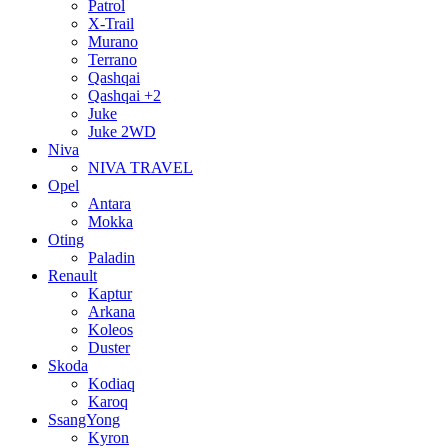
Patrol
X-Trail
Murano
Terrano
Qashqai
Qashqai +2
Juke
Juke 2WD
Niva
NIVA TRAVEL
Opel
Antara
Mokka
Oting
Paladin
Renault
Kaptur
Arkana
Koleos
Duster
Skoda
Kodiaq
Karoq
SsangYong
Kyron