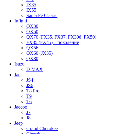
IX35
IX55
Santa Fe Classic
Infiniti
QX30
QX50
QX70 (FX35, FX37, FX30d, FX50)
FX35 (FX45) 1 поколение
QX56
QX60 (JX35)
QX80
Isuzu
D-MAX
Jac
JS4
JS6
T8 Pro
T9
T6
Jaecoo
J7
J8
Jeep
Grand Cherokee
Cherokee