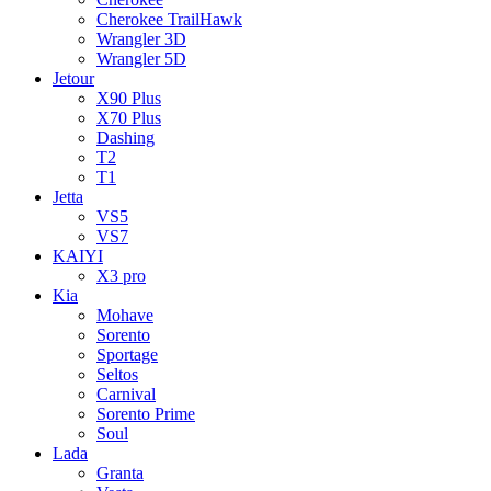
Cherokee TrailHawk
Wrangler 3D
Wrangler 5D
Jetour
X90 Plus
X70 Plus
Dashing
T2
T1
Jetta
VS5
VS7
KAIYI
X3 pro
Kia
Mohave
Sorento
Sportage
Seltos
Carnival
Sorento Prime
Soul
Lada
Granta