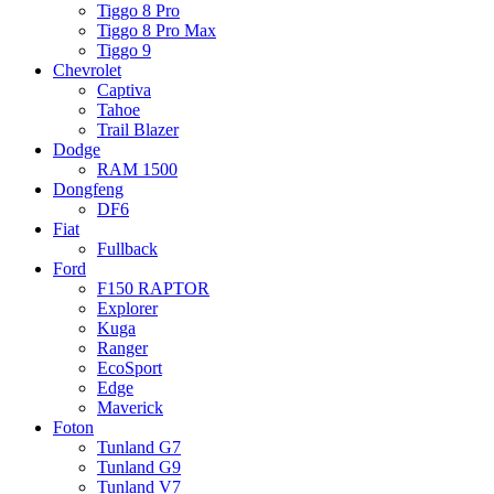
Tiggo 8 Pro
Tiggo 8 Pro Max
Tiggo 9
Chevrolet
Captiva
Tahoe
Trail Blazer
Dodge
RAM 1500
Dongfeng
DF6
Fiat
Fullback
Ford
F150 RAPTOR
Explorer
Kuga
Ranger
EcoSport
Edge
Maverick
Foton
Tunland G7
Tunland G9
Tunland V7