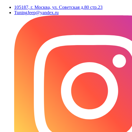
105187, г. Москва, ул. Советская д.80 стр.23
TuningJeep@yandex.ru