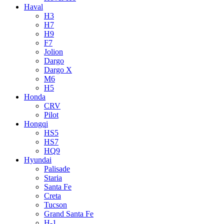
Haval
H3
H7
H9
F7
Jolion
Dargo
Dargo X
M6
H5
Honda
CRV
Pilot
Hongqi
HS5
HS7
HQ9
Hyundai
Palisade
Staria
Santa Fe
Creta
Tucson
Grand Santa Fe
H-1