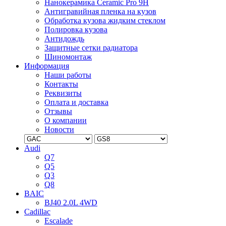
Нанокерамика Ceramic Pro 9H
Антигравийная пленка на кузов
Обработка кузова жидким стеклом
Полировка кузова
Антидождь
Защитные сетки радиатора
Шиномонтаж
Информация
Наши работы
Контакты
Реквизиты
Оплата и доставка
Отзывы
О компании
Новости
Audi
Q7
Q5
Q3
Q8
BAIC
BJ40 2.0L 4WD
Cadillac
Escalade