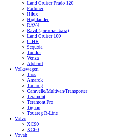
Land Cruiser Prado 120
Fortuner
Hilux
Highlander
RAV4
Rav4 (длинная база)
Land Cruiser 100
C-HR
Sequoia
Tundra
Venza
Alphard
Volkswagen
Taos
Amarok
Touareg
Caravelle/Multivan/Transporter
Teramont
Teramont Pro
Tiguan
Touareg R-Line
Volvo
XC90
XC60
Voyah