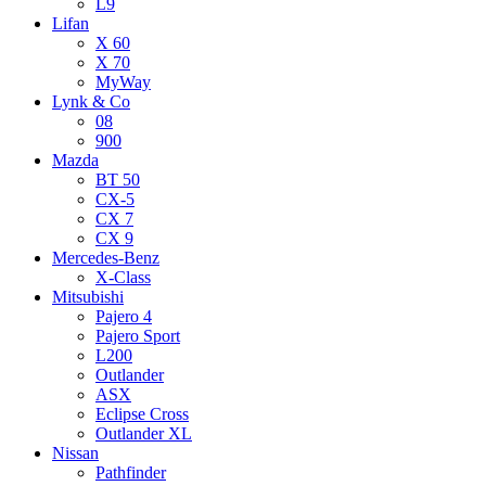
L9
Lifan
X 60
X 70
MyWay
Lynk & Co
08
900
Mazda
BT 50
CX-5
CX 7
CX 9
Mercedes-Benz
X-Class
Mitsubishi
Pajero 4
Pajero Sport
L200
Outlander
ASX
Eclipse Cross
Outlander XL
Nissan
Pathfinder