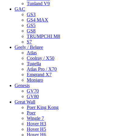
Tunland V9
GAC
GS3
GS4 MAX
GS5
GS8
TRUMPCHI M8
S7
Geely / Belgee
Atlas
Coolray / X50
Tugella
Atlas Pro / X70
Emgrand X7
Monjaro
Genesis
GV70
GV80
Great Wall
Poer King Kong
Poer
Wingle 7
Hover H3
Hover H5
Hover H6