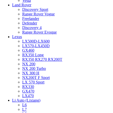
Vesta
Land Rover
Discovery Sport
Range Rover Vogue
Freelander
Defender
Discovery 4
Range Rover Evoque
Lexus
LX500D-LX600
LX570-LX450D
GX460
RX350 Long
RX350 RX270 RX200T
NX 200
NX 200 Turbo
NX 300 H
NX200T F Sport
LX 570 Sport
RX330
GX470
LX470
Li Auto (Lixiang)
L6
L7