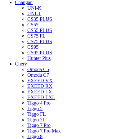
Changan
UNI-K
UNI-T
CS35 PLUS
CS55
CS55 PLUS
CS75 FL
CS75 PLUS
CS95
CS95 PLUS
Hunter Plus
Chery
Omoda C5
Omoda C7
EXEED VX
EXEED RX
EXEED LX
EXEED TXL
Tiggo 4 Pro
Tiggo 5
Tiggo FL
Tiggo 7L
Tiggo 7 Pro
Tiggo 7 Pro Max
Tiggo 8