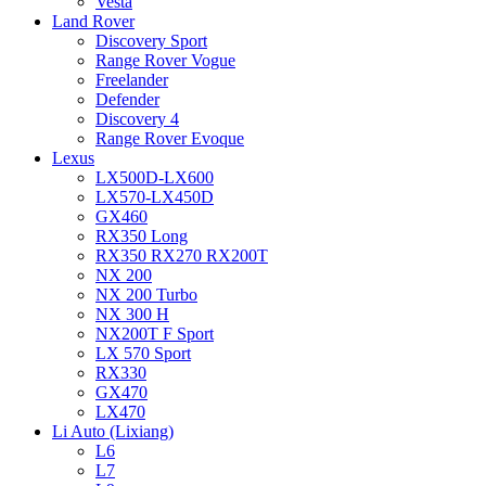
Vesta
Land Rover
Discovery Sport
Range Rover Vogue
Freelander
Defender
Discovery 4
Range Rover Evoque
Lexus
LX500D-LX600
LX570-LX450D
GX460
RX350 Long
RX350 RX270 RX200T
NX 200
NX 200 Turbo
NX 300 H
NX200T F Sport
LX 570 Sport
RX330
GX470
LX470
Li Auto (Lixiang)
L6
L7