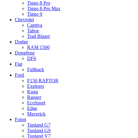
Tiggo 8 Pro
Tiggo 8 Pro Max
Tiggo 9
Chevrolet
Captiva
Tahoe
Trail Blazer
Dodge
RAM 1500
Dongfeng
DF6
Fiat
Fullback
Ford
F150 RAPTOR
Explorer
Kuga
Ranger
EcoSport
Edge
Maverick
Foton
Tunland G7
Tunland G9
Tunland V7