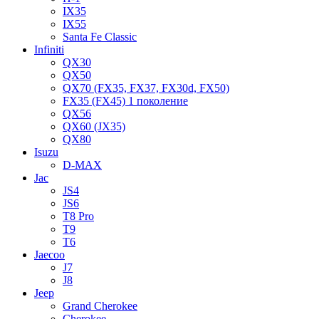
IX35
IX55
Santa Fe Classic
Infiniti
QX30
QX50
QX70 (FX35, FX37, FX30d, FX50)
FX35 (FX45) 1 поколение
QX56
QX60 (JX35)
QX80
Isuzu
D-MAX
Jac
JS4
JS6
T8 Pro
T9
T6
Jaecoo
J7
J8
Jeep
Grand Cherokee
Cherokee