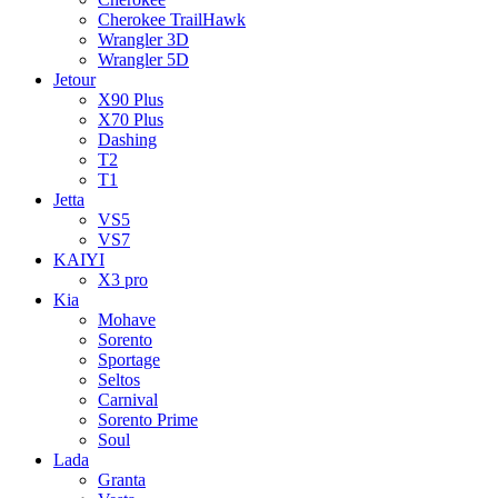
Cherokee TrailHawk
Wrangler 3D
Wrangler 5D
Jetour
X90 Plus
X70 Plus
Dashing
T2
T1
Jetta
VS5
VS7
KAIYI
X3 pro
Kia
Mohave
Sorento
Sportage
Seltos
Carnival
Sorento Prime
Soul
Lada
Granta