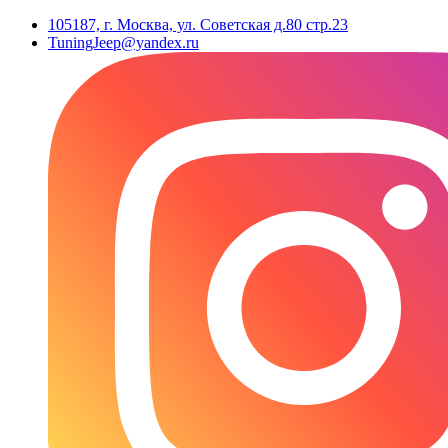
105187, г. Москва, ул. Советская д.80 стр.23
TuningJeep@yandex.ru