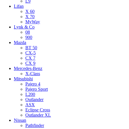
L9
Lifan
X 60
X 70
MyWay
Lynk & Co
08
900
Mazda
BT 50
CX-5
CX 7
CX 9
Mercedes-Benz
X-Class
Mitsubishi
Pajero 4
Pajero Sport
L200
Outlander
ASX
Eclipse Cross
Outlander XL
Nissan
Pathfinder