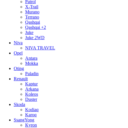
Patrol
X-Trail
Murano
Terrano
Qashqai
Qashqai +2
Juke
Juke 2WD
Niva
NIVA TRAVEL
Opel
Antara
Mokka
Oting
Paladin
Renault
Kaptur
Arkana
Koleos
Duster
Skoda
Kodiaq
Karoq
SsangYong
Kyron