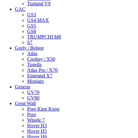
Tunland V9
GAC
GS3
GS4 MAX
GS5
GS8
TRUMPCHI M8
S7
Geely / Belgee
Atlas
Coolray / X50
Tugella
Atlas Pro / X70
Emgrand X7
Monjaro
Genesis
GV70
GV80
Great Wall
Poer King Kong
Poer
Wingle 7
Hover H3
Hover H5
Hover H6