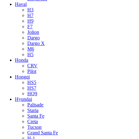
Haval
H3
H7
H9
F7
Jolion
Dargo
Dargo X
M6
H5
Honda
CRV
Pilot
Hongqi
HS5
HS7
HQ9
Hyundai
Palisade
Staria
Santa Fe
Creta
Tucson
Grand Santa Fe
H-1