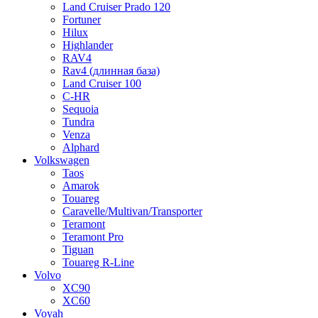
Land Cruiser Prado 120
Fortuner
Hilux
Highlander
RAV4
Rav4 (длинная база)
Land Cruiser 100
C-HR
Sequoia
Tundra
Venza
Alphard
Volkswagen
Taos
Amarok
Touareg
Caravelle/Multivan/Transporter
Teramont
Teramont Pro
Tiguan
Touareg R-Line
Volvo
XC90
XC60
Voyah