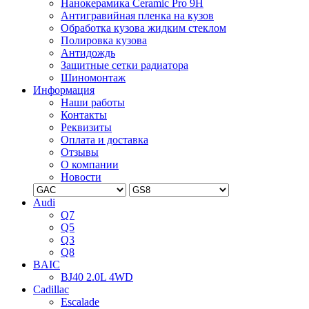
Нанокерамика Ceramic Pro 9H
Антигравийная пленка на кузов
Обработка кузова жидким стеклом
Полировка кузова
Антидождь
Защитные сетки радиатора
Шиномонтаж
Информация
Наши работы
Контакты
Реквизиты
Оплата и доставка
Отзывы
О компании
Новости
Audi
Q7
Q5
Q3
Q8
BAIC
BJ40 2.0L 4WD
Cadillac
Escalade