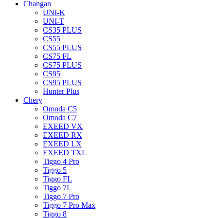
Changan
UNI-K
UNI-T
CS35 PLUS
CS55
CS55 PLUS
CS75 FL
CS75 PLUS
CS95
CS95 PLUS
Hunter Plus
Chery
Omoda C5
Omoda C7
EXEED VX
EXEED RX
EXEED LX
EXEED TXL
Tiggo 4 Pro
Tiggo 5
Tiggo FL
Tiggo 7L
Tiggo 7 Pro
Tiggo 7 Pro Max
Tiggo 8